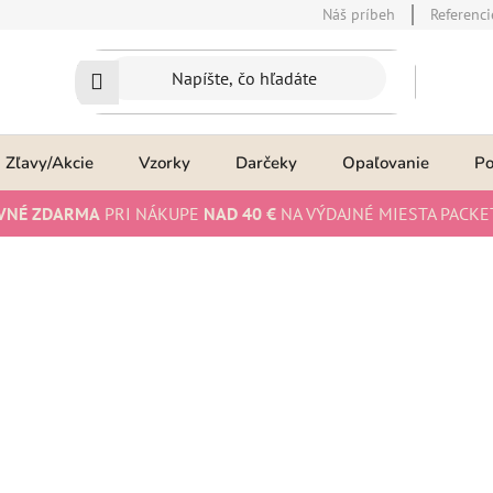
Náš príbeh
Referenci
Zľavy/Akcie
Vzorky
Darčeky
Opaľovanie
P
VNÉ ZDARMA
PRI NÁKUPE
NAD 40 €
NA VÝDAJNÉ MIESTA PACKE