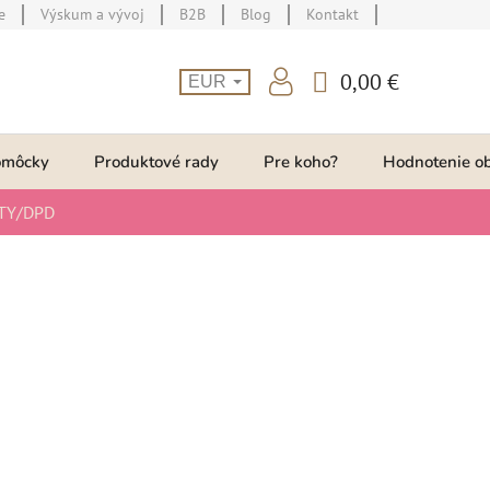
e
Výskum a vývoj
B2B
Blog
Kontakt
0,00 €
EUR
NÁKUPNÝ
KOŠÍK
omôcky
Produktové rady
Pre koho?
Hodnotenie o
TY/DPD