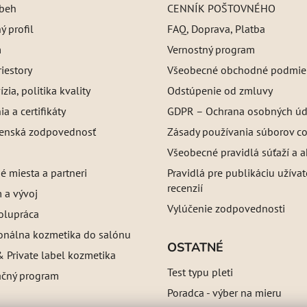
íbeh
CENNÍK POŠTOVNÉHO
 profil
FAQ, Doprava, Platba
m
Vernostný program
iestory
Všeobecné obchodné podmie
ízia, politika kvality
Odstúpenie od zmluvy
a a certifikáty
GDPR – Ochrana osobných úd
enská zodpovednosť
Zásady používania súborov c
Všeobecné pravidlá súťaží a a
é miesta a partneri
Pravidlá pre publikáciu užíva
recenzií
 a vývoj
Vylúčenie zodpovednosti
olupráca
ionálna kozmetika do salónu
OSTATNÉ
 Private label kozmetika
Test typu pleti
ačný program
Poradca - výber na mieru