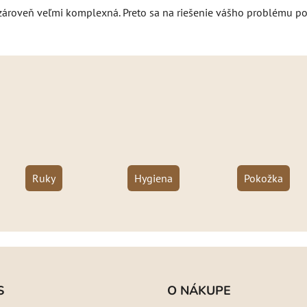
o zároveň veľmi komplexná. Preto sa na riešenie vášho problému po
Ruky
Hygiena
Pokožka
S
O NÁKUPE