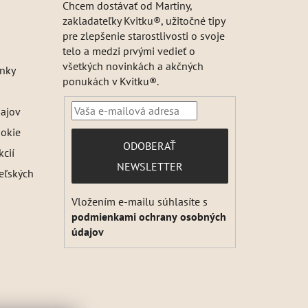
Chcem dostávať od Martiny,
zakladateľky Kvitku®, užitočné tipy
pre zlepšenie starostlivosti o svoje
telo a medzi prvými vedieť o
všetkých novinkách a akčných
nky
ponukách v Kvitku®.
ajov
ookie
PRIHLÁSIŤ
ODOBERAŤ
kcií
SA
NEWSLETTER
teľských
Vložením e-mailu súhlasíte s
podmienkami ochrany osobných
údajov