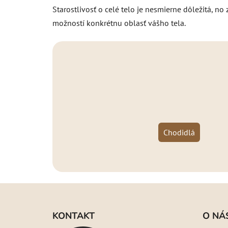
Starostlivosť o celé telo je nesmierne dôležitá, n
možností konkrétnu oblasť vášho tela.
Chodidlá
Z
á
KONTAKT
O NÁ
p