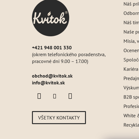
Náš pr
ä
Odborný
t
i
Náš tí
e
Naše pr
Misia, v
+421 948 001 330
Oceneni
(okrem telefonického poradenstva,
Spoloč
pracovné dni 9.00 – 17.00)
Kariéra
obchod
@
kvitok.sk
Predajn
info@kvitok.sk
Výskum
B2B sp
Profes
White &
VŠETKY KONTAKTY
Recykl