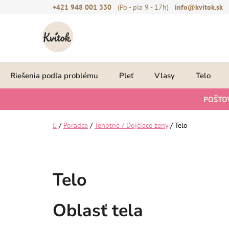
Prejsť
+421 948 001 330
(Po - pia 9 - 17h)
info@kvitok.sk
na
obsah
Riešenia podľa problému
Pleť
Vlasy
Telo
POŠTO
Domov
/
Poradca
/
Tehotné / Dojčiace ženy
/
Telo
Telo
Oblasť tela