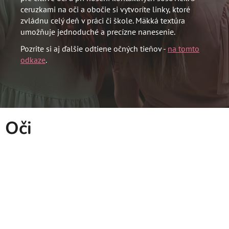
ceruzkami na oči a obočie si vytvoríte linky, ktoré
zvládnu celý deň v práci či škole. Mäkká textúra
umožňuje jednoduché a precízne nanesenie.
Pozrite si aj ďalšie odtiene očných tieňov -
na tomto
odkaze
.
Oči