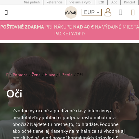
Prejsť
Náš príbeh
Referencie
Výskum a vývoj
B2B
Blog
Kontakt
Hľad
N
na
EUR
obsah
K
POŠTOVNÉ ZDARMA
PRI NÁKUPE
NAD 40 €
NA VÝDAJNÉ MIESTA
PACKETY/DPD
Domov
/
Poradca
/
Žena
/
Hlava
/
Líčenie
/
Oči
Oči
Zvodne vytočené a predĺžené riasy, intenzívny a
neodolateľný pohľad či podpora rastu mihalníc a
obočia? Nájdete tu presne to, čo hľadáte. Podobne
ako očné tiene, aj riasenky na mihalnice sú vhodné aj
pre citlivé oči a pri nosení kontaktných šošoviek. S