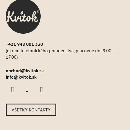
ä
t
i
e
+421 948 001 330
(okrem telefonického poradenstva, pracovné dni 9.00 –
17.00)
obchod
@
kvitok.sk
info@kvitok.sk
VŠETKY KONTAKTY