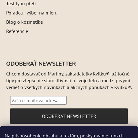
Test typu pleti
Poradca - výber na mieru
Blog o kozmetike
Referencie
ODOBERAŤ NEWSLETTER
Chcem dostávať od Martiny, zakladateľky Kvitku®, užitočné
tipy pre zlepšenie starostlivosti o svoje telo a medzi prvými
vedieť o všetkých novinkách a akčných ponukách v Kvitku®.
PRIHLÁSIŤ
ODOBERAŤ NEWSLETTER
SA
Vložením e-mailu súhlasíte s
Na prispôsobenie obsahu a reklám, poskytovanie funkcií