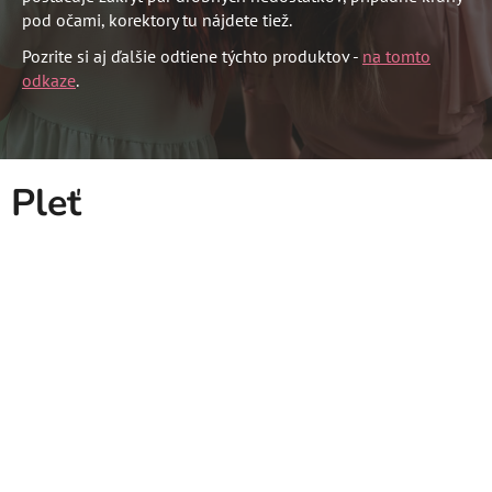
pod očami, korektory tu nájdete tiež.
Pozrite si aj ďalšie odtiene týchto produktov -
na tomto
odkaze
.
Pleť