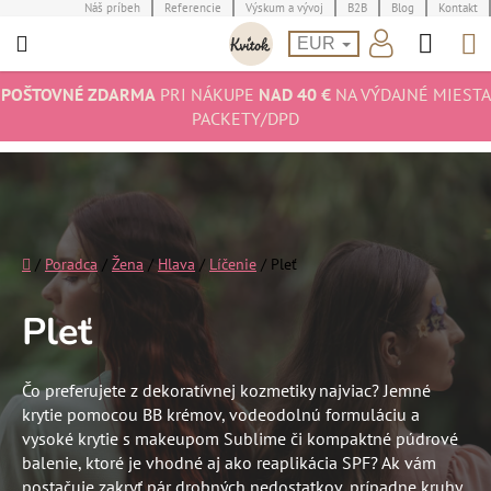
Prejsť
Náš príbeh
Referencie
Výskum a vývoj
B2B
Blog
Kontakt
Hľad
N
na
EUR
obsah
K
POŠTOVNÉ ZDARMA
PRI NÁKUPE
NAD 40 €
NA VÝDAJNÉ MIESTA
PACKETY/DPD
Domov
/
Poradca
/
Žena
/
Hlava
/
Líčenie
/
Pleť
Pleť
Čo preferujete z dekoratívnej kozmetiky najviac? Jemné
krytie pomocou BB krémov, vodeodolnú formuláciu a
vysoké krytie s makeupom Sublime či kompaktné púdrové
balenie, ktoré je vhodné aj ako reaplikácia SPF? Ak vám
postačuje zakryť pár drobných nedostatkov, prípadne kruhy