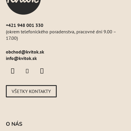
i
e
+421 948 001 330
(okrem telefonického poradenstva, pracovné dni 9.00 –
17.00)
obchod
@
kvitok.sk
info@kvitok.sk
VŠETKY KONTAKTY
O NÁS