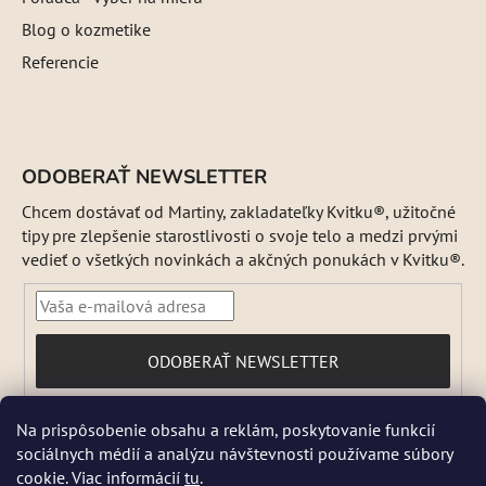
Blog o kozmetike
Referencie
ODOBERAŤ NEWSLETTER
Chcem dostávať od Martiny, zakladateľky Kvitku®, užitočné
tipy pre zlepšenie starostlivosti o svoje telo a medzi prvými
vedieť o všetkých novinkách a akčných ponukách v Kvitku®.
PRIHLÁSIŤ
ODOBERAŤ NEWSLETTER
SA
Vložením e-mailu súhlasíte s
Na prispôsobenie obsahu a reklám, poskytovanie funkcií
podmienkami ochrany osobných údajov
sociálnych médií a analýzu návštevnosti používame súbory
DŇA 5 a 6 AUGUSTA NEBUDEME ODOSIELAŤ ŽIADNE ZÁSIELKY. ☀️
cookie. Viac informácií
tu
.
Letná prevádzka: Počas horúcich dní chránime kvalitu našich výrobkov,