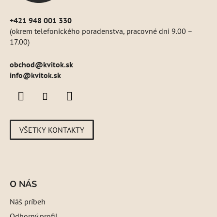
+421 948 001 330
(okrem telefonického poradenstva, pracovné dni 9.00 –
17.00)
obchod
@
kvitok.sk
info@kvitok.sk
VŠETKY KONTAKTY
O NÁS
Náš príbeh
Odborný profil