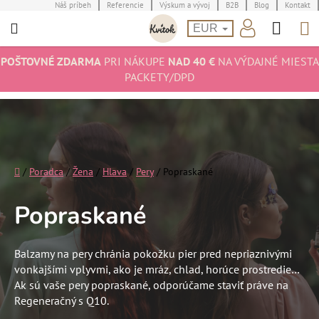
Prejsť
Náš príbeh
Referencie
Výskum a vývoj
B2B
Blog
Kontakt
Hľad
N
na
EUR
obsah
K
POŠTOVNÉ ZDARMA
PRI NÁKUPE
NAD 40 €
NA VÝDAJNÉ MIESTA
PACKETY/DPD
Domov
/
Poradca
/
Žena
/
Hlava
/
Pery
/
Popraskané
Popraskané
Balzamy na pery chránia pokožku pier pred nepriaznivými
vonkajšími vplyvmi, ako je mráz, chlad, horúce prostredie…
Ak sú vaše pery popraskané, odporúčame staviť práve na
Regeneračný s Q10.