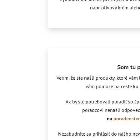
napr. olivový krém ale
Som tu p
Verím, že ste našli produkty, ktoré vám
vám pomôže na ceste ku kr
Ak by ste potrebovali poradiť so šp
poradcovi nenašli odpoveď
na
poradenstv
Nezabudnite sa prihlásiť do nášho news