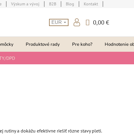
e
Výskum a vývoj
B2B
Blog
Kontakt
0,00 €
EUR
NÁKUPNÝ
KOŠÍK
omôcky
Produktové rady
Pre koho?
Hodnotenie o
TY/DPD
utiny a dokážu efektívne riešiť rôzne stavy pleti.