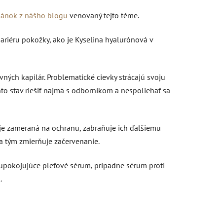
lánok z nášho blogu
venovaný tejto téme.
riéru pokožky, ako je Kyselina hyalurónová v
ých kapilár. Problematické cievky strácajú svoju
ento stav riešiť najmä s odborníkom a nespoliehať sa
 je zameraná na ochranu, zabraňuje ich ďalšiemu
a tým zmierňuje začervenanie.
upokojujúce pleťové sérum, prípadne sérum proti
.