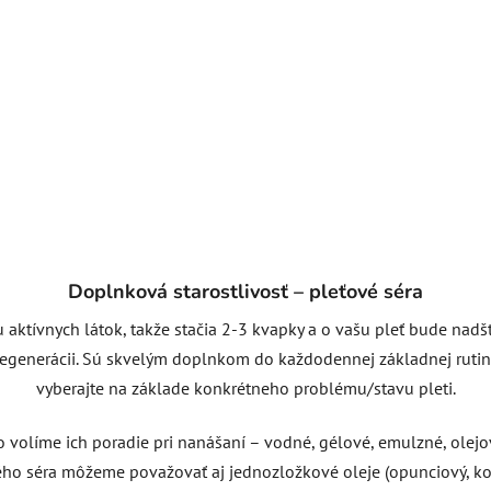
Doplnková starostlivosť – pleťové séra
 aktívnych látok, takže stačia 2-3 kvapky a o vašu pleť bude nadšt
egenerácii. Sú skvelým doplnkom do každodennej základnej rutiny 
vyberajte na základe konkrétneho problému/stavu pleti.
 volíme ich poradie pri nanášaní – vodné, gélové, emulzné, olejov
ého séra môžeme považovať aj jednozložkové oleje (opunciový, ko