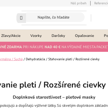
Náš príbeh
Referenci
Zľavy/Akcie
Vzorky
Darčeky
Opaľovanie
P
VNÉ ZDARMA
PRI NÁKUPE
NAD 40 €
NA VÝDAJNÉ MIESTA PACKE
rmálna / Suchá
/
Dehydratácia / Sťahovanie pleti / Rozšírené cievky
nie pleti / Rozšírené cievky
Doplnková starostlivosť – pleťové masky
okojujú a dopĺňajú výživné látky. Sú skvelým doplnkom základnej r