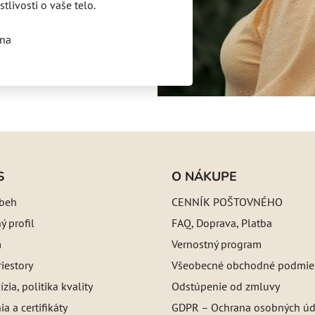
stlivosti o vaše telo.
ina
S
O NÁKUPE
íbeh
CENNÍK POŠTOVNÉHO
 profil
FAQ, Doprava, Platba
m
Vernostný program
iestory
Všeobecné obchodné podmie
ízia, politika kvality
Odstúpenie od zmluvy
a a certifikáty
GDPR – Ochrana osobných úd