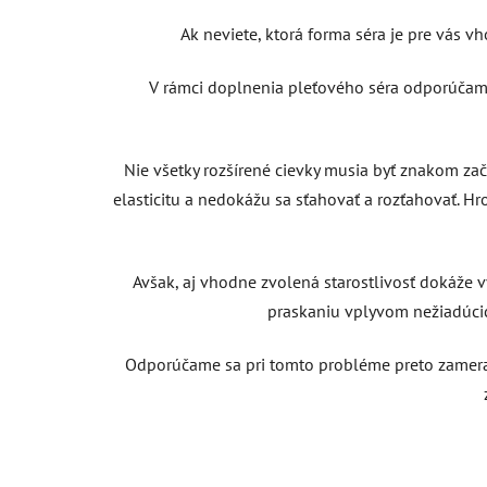
Ak neviete, ktorá forma séra je pre vás vh
V rámci doplnenia pleťového séra odporúčame
Nie všetky rozšírené cievky musia byť znakom za
elasticitu a nedokážu sa sťahovať a rozťahovať. Hro
Avšak, aj vhodne zvolená starostlivosť dokáže 
praskaniu vplyvom nežiadúcic
Odporúčame sa pri tomto probléme preto zamerať