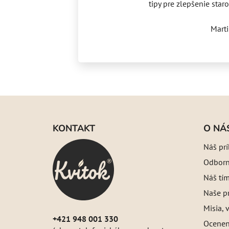
tipy pre zlepšenie staro
Mart
Z
á
KONTAKT
O NÁ
p
Náš pr
ä
Odborný
t
i
Náš tí
e
Naše pr
Misia, v
+421 948 001 330
Oceneni