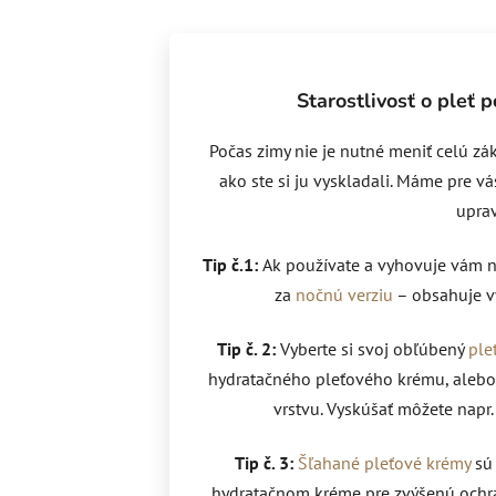
Starostlivosť o pleť 
Počas zimy nie je nutné meniť celú zá
ako ste si ju vyskladali. Máme pre vá
uprav
Tip č.1:
Ak používate a vyhovuje vám n
za
nočnú verziu
– obsahuje vy
Tip č. 2:
Vyberte si svoj obľúbený
ple
hydratačného pleťového krému, alebo
vrstvu. Vyskúšať môžete napr. 
Tip č. 3:
Šľahané pleťové krémy
sú
hydratačnom kréme pre zvýšenú ochr