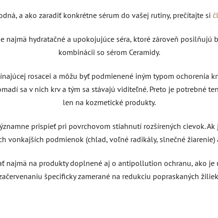
odná, a ako zaradiť konkrétne sérum do vašej rutiny, prečítajte si
č
 najmä hydratačné a upokojujúce séra, ktoré zároveň posilňujú ba
kombinácii so sérom Ceramidy.
čínajúcej rosacei a môžu byť podmienené iným typom ochorenia krvn
madí sa v nich krv a tým sa stávajú viditeľné. Preto je potrebné t
len na kozmetické produkty.
významne prispieť pri povrchovom stiahnutí rozšírených cievok. Ak
h vonkajších podmienok (chlad, voľné radikály, slnečné žiarenie) 
 najmä na produkty doplnené aj o antipollution ochranu, ako je 
začervenaniu špecificky zamerané na redukciu popraskaných žiliek