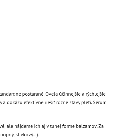
andardne postarané. Oveľa účinnejšie a rýchlejšie
a dokážu efektívne riešiť rôzne stavy pleti. Sérum
é, ale nájdeme ich aj v tuhej forme balzamov. Za
nopný, slivkový…).