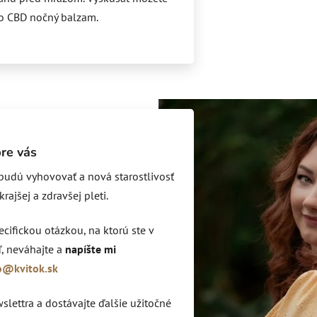
bo CBD nočný balzam.
re vás
 budú vyhovovať a nová starostlivosť
ajšej a zdravšej pleti.
ecifickou otázkou, na ktorú ste v
, neváhajte a
napíšte mi
o@kvitok.sk
lettra a dostávajte ďalšie užitočné