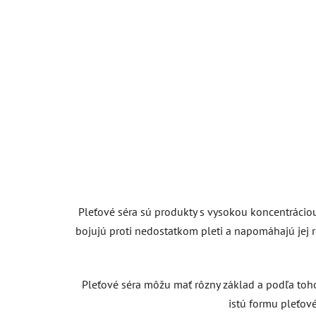
Pleťové séra sú produkty s vysokou koncentráciou
bojujú proti nedostatkom pleti a napomáhajú jej r
Pleťové séra môžu mať rôzny základ a podľa toho
istú formu pleťov