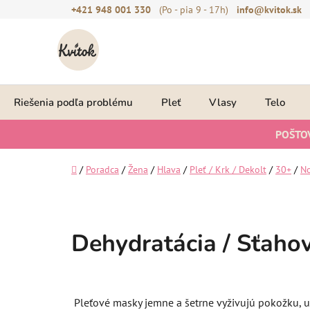
Prejsť
+421 948 001 330
(Po - pia 9 - 17h)
info@kvitok.sk
na
obsah
Riešenia podľa problému
Pleť
Vlasy
Telo
POŠTO
Domov
/
Poradca
/
Žena
/
Hlava
/
Pleť / Krk / Dekolt
/
30+
/
No
Dehydratácia / Sťahova
Pleťové masky jemne a šetrne vyživujú pokožku, up