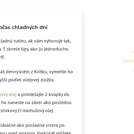
počas chladných dní
kladnú rutinu, ak vám vyhovuje tak,
s 3 skvelé tipy, ako ju jednoducho
iť.
áš denný krém z Kvitku, vymeňte ho
šší podiel olejovej zložky.
ťový olej
a primiešajte 2 kvapky do
 ho naneste na záver ako poslednú
slivkový či marhuľový olej.
 ideálne ako posledná vrstva po
anu pred mrazom. Vyskúšať môžete