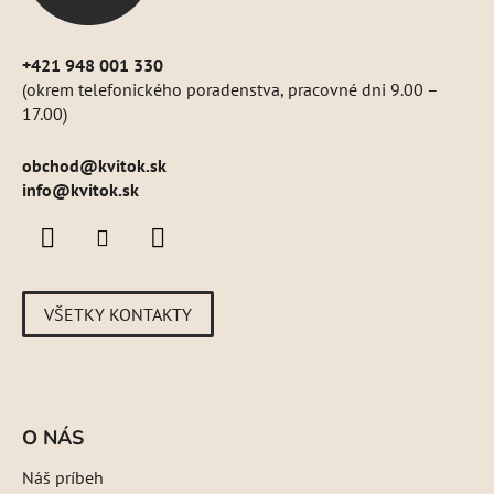
+421 948 001 330
(okrem telefonického poradenstva, pracovné dni 9.00 –
17.00)
obchod
@
kvitok.sk
info@kvitok.sk
VŠETKY KONTAKTY
O NÁS
Náš príbeh