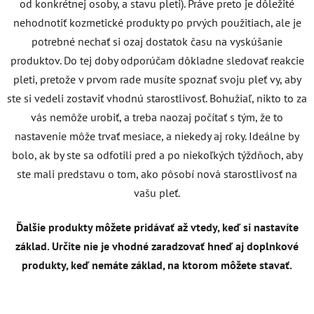
od konkrétnej osoby, a stavu pleti). Práve preto je dôležité
nehodnotiť kozmetické produkty po prvých použitiach, ale je
potrebné nechať si ozaj dostatok času na vyskúšanie
produktov.
Do tej doby odporúčam dôkladne sledovať reakcie
pleti, pretože v prvom rade musíte spoznať svoju pleť vy, aby
ste si vedeli zostaviť vhodnú starostlivosť. Bohužiaľ, nikto to za
vás nemôže urobiť, a treba naozaj počítať s tým, že to
nastavenie môže trvať mesiace, a niekedy aj roky. Ideálne by
bolo, ak by ste sa odfotili pred a po niekoľkých týždňoch, aby
ste mali predstavu o tom, ako pôsobí nová starostlivosť na
vašu pleť.
Ďalšie produkty môžete pridávať až vtedy, keď si nastavíte
základ. Určite nie je vhodné zaradzovať hneď aj doplnkové
produkty, keď nemáte základ, na ktorom môžete stavať.