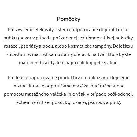
Pomôcky
Pre zvýšenie efektivity čistenia odporúčame doplniť konjac
hubku (pozor v prípade poškodenej, extrémne citlivej pokožky,
rosacei, psoriázy a pod.), alebo kozmetické tampóny. Dôležitou
súčasťou by mal byť samostatný uteráčik na tvár, ktorý by ste
mali meniť každý deň, najmä ak bojujete s akné.
Pre lepšie zapracovanie produktov do pokožky a zlepšenie
mikrocirkulácie odporúčame masáže, buď ručne alebo
pomocou masážneho valčeka (nie však v prípade poškodenej,
extrémne citlivej pokožky, rosacei, psoriázy a pod.).