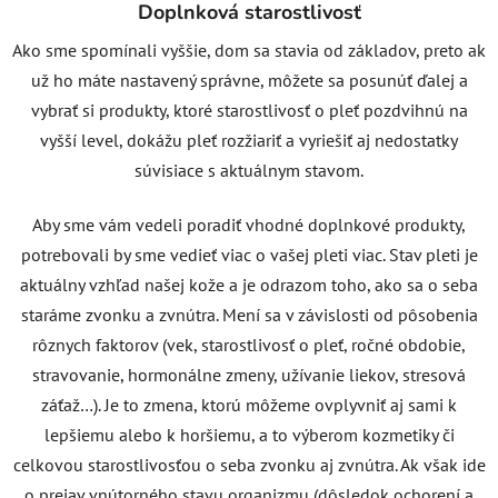
Doplnková starostlivosť
Ako sme spomínali vyššie, dom sa stavia od základov, preto ak
už ho máte nastavený správne, môžete sa posunúť ďalej a
vybrať si produkty, ktoré starostlivosť o pleť pozdvihnú na
vyšší level, dokážu pleť rozžiariť a vyriešiť aj nedostatky
súvisiace s aktuálnym stavom.
Aby sme vám vedeli poradiť vhodné doplnkové produkty,
potrebovali by sme vedieť viac o vašej pleti viac. Stav pleti je
aktuálny vzhľad našej kože a je odrazom toho, ako sa o seba
staráme zvonku a zvnútra. Mení sa v závislosti od pôsobenia
rôznych faktorov (vek, starostlivosť o pleť, ročné obdobie,
stravovanie, hormonálne zmeny, užívanie liekov, stresová
záťaž…). Je to zmena, ktorú môžeme ovplyvniť aj sami k
lepšiemu alebo k horšiemu, a to výberom kozmetiky či
celkovou starostlivosťou o seba zvonku aj zvnútra. Ak však ide
o prejav vnútorného stavu organizmu (dôsledok ochorení a