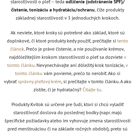
starostlivosti o pleť – teda
odlíčenie (odstránenie SPF)/
čistenie, tonizáciu a hydratáciu/ochranu
, čiže produkty
základnej starostlivosti v 3 jednoduchých krokoch.
Ak neviete, ktoré kroky sú potrebné ako základ, ktoré sú
doplnkové, či ktoré produkty kedy použiť, prečítajte si
tento
článok
. Prečo je práve čistenie, a nie používanie krémov,
najdôležitejším krokom starostlivosti o pleť sa dozviete
v
tomto článku
. Nevynechávajte ani dôležitý krok tonizácie,
v
tomto článku
vám povieme, prečo to nerobiť. Ako si
vybrať
správny pleťový krém
, si prečítajte v tomto článku. A ako
zistíte, či je hydratačný?
Čítajte tu
.
Produkty Kvitok sú určené pre ľudí, ktorí si chcú vyladiť
starostlivosť doslova do poslednej bodky (napr. majú
špecifické požiadavky alebo im vyhovuje zmena starostlivosti
pred menštruáciou či na základe ročných období), preto sú