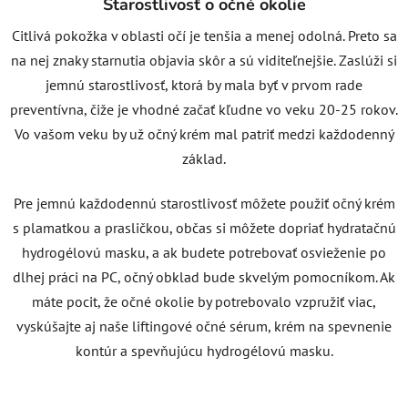
Starostlivosť o očné okolie
Citlivá pokožka v oblasti očí je tenšia a menej odolná. Preto sa
na nej znaky starnutia objavia skôr a sú viditeľnejšie. Zaslúži si
jemnú starostlivosť, ktorá by mala byť v prvom rade
preventívna, čiže je vhodné začať kľudne vo veku 20-25 rokov.
Vo vašom veku by už očný krém mal patriť medzi každodenný
základ.
Pre jemnú každodennú starostlivosť môžete použiť očný krém
s plamatkou a prasličkou, občas si môžete dopriať hydratačnú
hydrogélovú masku, a ak budete potrebovať osvieženie po
dlhej práci na PC, očný obklad bude skvelým pomocníkom. Ak
máte pocit, že očné okolie by potrebovalo vzpružiť viac,
vyskúšajte aj naše liftingové očné sérum
, krém na spevnenie
kontúr a spevňujúcu hydrogélovú masku.