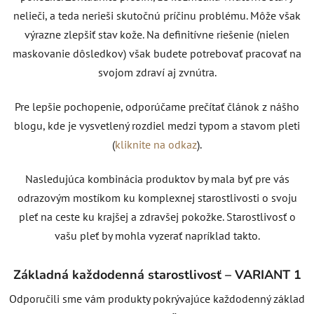
nelieči, a teda nerieši skutočnú príčinu problému. Môže však
výrazne zlepšiť stav kože. Na definitívne riešenie (nielen
maskovanie dôsledkov) však budete potrebovať pracovať na
svojom zdraví aj zvnútra.
Pre lepšie pochopenie, odporúčame prečítať článok z nášho
blogu, kde je vysvetlený rozdiel medzi typom a stavom pleti
(
kliknite na odkaz
).
Nasledujúca kombinácia produktov by mala byť pre vás
odrazovým mostíkom ku komplexnej starostlivosti o svoju
pleť na ceste ku krajšej a zdravšej pokožke. Starostlivosť o
vašu pleť by mohla vyzerať napríklad takto.
Základná každodenná starostlivosť – VARIANT 1
Odporučili sme vám produkty pokrývajúce každodenný základ