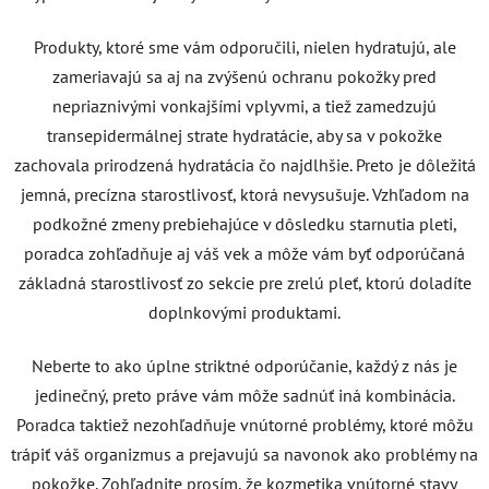
Produkty, ktoré sme vám odporučili, nielen hydratujú, ale
zameriavajú sa aj na zvýšenú ochranu pokožky pred
nepriaznivými vonkajšími vplyvmi, a tiež zamedzujú
transepidermálnej strate hydratácie, aby sa v pokožke
zachovala prirodzená hydratácia čo najdlhšie. Preto je dôležitá
jemná, precízna starostlivosť, ktorá nevysušuje. Vzhľadom na
podkožné zmeny prebiehajúce v dôsledku starnutia pleti,
poradca zohľadňuje aj váš vek a môže vám byť odporúčaná
základná starostlivosť zo sekcie pre zrelú pleť, ktorú doladíte
doplnkovými produktami.
Neberte to ako úplne striktné odporúčanie, každý z nás je
jedinečný, preto práve vám môže sadnúť iná kombinácia.
Poradca taktiež nezohľadňuje vnútorné problémy, ktoré môžu
trápiť váš organizmus a prejavujú sa navonok ako problémy na
pokožke. Zohľadnite prosím, že kozmetika vnútorné stavy