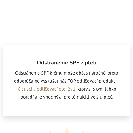
Odstránenie SPF z pleti
Odstránenie SPF krému môže občas náročné, preto
odporúčame vyskúšať náš TOP odličovací produkt –
Čistiaci a odličovací olej 2v1
, ktorý si s tým ľahko
poradí a je vhodný aj pre tú najcitlivejšiu pleť.