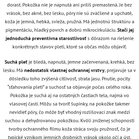
dorast. Pokožka nie je napnutá ani príliš premastená. Je bez
vrások, bez akné, bez lesku, póry nie sú zväčšené a upchaté,
koža je jemná, hebká, svieža, pružná. Má jednotnú štruktúru a
pigmentáciu, hladký povrch a dobrú mikrocirkuláciu.
Stačí jej
jednoduchá preventívna starostlivosť
s dôrazom na riešenie
konkrétnych stavov pleti, ktoré sa občas môžu objaviť.
Suchá pleť
je bledá, napnutá, jemne začervenaná, krehká, bez
lesku. Má
nedostatok vlastnej ochrannej vrstvy
, prejavuje sa v
dôsledku toho zvýšená citlivosť, strata jasu. Pnutie, pocity
“sťahovania pleti” a suchosť sa objavuje počas celého roka.
Pokožka je suchá aj na ostatných častiach tela, najmä vo
vlasovej časti. Môžu sa tvoriť šupinky, na pokožke takmer
nevidieť póry, čo môže byť vhodný rozlišovací znak medzi
suchou a dehydrovanou pokožkou. Kvôli zníženej schopnosti
tvorby ochranného filmu koža stráca svoju pružnosť, čo je
typické vznikom jemných drobných vrások okolo očí a úst.