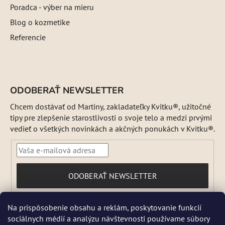
Poradca - výber na mieru
Blog o kozmetike
Referencie
ODOBERAŤ NEWSLETTER
Chcem dostávať od Martiny, zakladateľky Kvitku®, užitočné
tipy pre zlepšenie starostlivosti o svoje telo a medzi prvými
vedieť o všetkých novinkách a akčných ponukách v Kvitku®.
PRIHLÁSIŤ
ODOBERAŤ NEWSLETTER
SA
Vložením e-mailu súhlasíte s
Na prispôsobenie obsahu a reklám, poskytovanie funkcií
podmienkami ochrany osobných údajov
sociálnych médií a analýzu návštevnosti používame súbory
DŇA 5 a 6 AUGUSTA NEBUDEME ODOSIELAŤ ŽIADNE ZÁSIELKY. ☀️