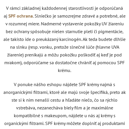
V rámci základnej každodennej starostlivosti je odporúčaná
aj
SPF ochrana
. Slniečko je samozrejme zdravé a potrebné, ale
v rozumnej miere. Nadmerné vystavenie pokožky UV žiareniu
bez ochrany spôsobuje nielen starnutie pleti či pigmentácie,
ale takisto ide o preukázaný karcinogén. Ak teda budete dlhšie
na slnku (resp. vonku, pretože slnečné lúče (hlavne UVA
žiarenie) prenikajú a môžu pokožku poškodiť aj keď je pod
mrakom), odporúčame sa dostatočne chrániť aj pomocou SPF
krému.
V ponuke nášho eshopu nájdete SPF krémy najmä s
anorganickými filtrami, ktoré ale majú svoje špecifiká, preto ak
ste si k nim nenašli cestu a hľadáte niečo, čo sa rýchlo
vstrebáva, nezanecháva biely film a je maximálne
kompatibilné s makeupom, nájdete u nás aj krémy s
organickými filtrami. SPF krémy môžete doplniť aj produktami