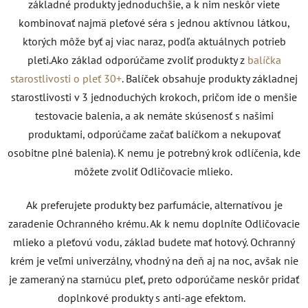
základné produkty jednoduchšie, a k nim neskôr viete
kombinovať najmä pleťové séra s jednou aktívnou látkou,
ktorých môže byť aj viac naraz, podľa aktuálnych potrieb
pleti.
Ako základ odporúčame zvoliť produkty
z
balíčka
starostlivosti o pleť 30+
. B
alíček obsahuje produkty základnej
starostlivosti v 3 jednoduchých krokoch, pričom ide o menšie
testovacie balenia, a ak nemáte skúsenosť s našimi
produktami, odporúčame začať balíčkom a nekupovať
osobitne plné balenia). K nemu je potrebný krok odlíčenia, kde
môžete zvoliť Odličovacie mlieko.
Ak preferujete produkty bez parfumácie, alternatívou je
zaradenie Ochranného krému. Ak k nemu doplníte Odličovacie
mlieko a pleťovú vodu, základ budete mať hotový. Ochranný
krém je veľmi univerzálny, vhodný na deň aj na noc, avšak nie
je zameraný na starnúcu pleť, preto odporúčame neskôr pridať
doplnkové produkty s anti-age efektom.