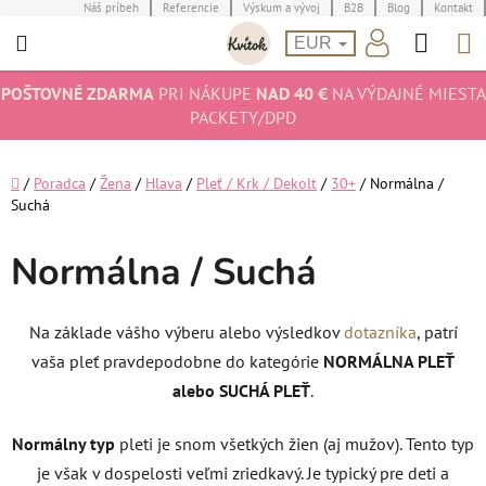
Prejsť
Náš príbeh
Referencie
Výskum a vývoj
B2B
Blog
Kontakt
Hľad
N
na
EUR
obsah
K
POŠTOVNÉ ZDARMA
PRI NÁKUPE
NAD 40 €
NA VÝDAJNÉ MIESTA
PACKETY/DPD
Domov
/
Poradca
/
Žena
/
Hlava
/
Pleť / Krk / Dekolt
/
30+
/
Normálna /
Suchá
Normálna / Suchá
Na základe vášho výberu alebo výsledkov
dotazníka
, patrí
vaša pleť pravdepodobne do kategórie
NORMÁLNA PLEŤ
alebo SUCHÁ PLEŤ
.
Normálny typ
pleti je snom všetkých žien (aj mužov). Tento typ
je však v dospelosti veľmi zriedkavý. Je typický pre deti a