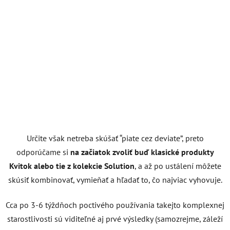
Určite však netreba skúšať “piate cez deviate”, preto
odporúčame si
na začiatok zvoliť buď klasické produkty
Kvitok alebo tie z kolekcie Solution
, a až po ustálení môžete
skúsiť kombinovať, vymieňať a hľadať to, čo najviac vyhovuje.
Cca po 3-6 týždňoch poctivého používania takejto komplexnej
starostlivosti sú viditeľné aj prvé výsledky (samozrejme, záleží