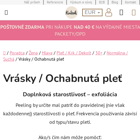
Prejsť
Náš príbeh
Referencie
Výskum a vývoj
B2B
Blog
Kontakt
Hľad
N
na
EUR
obsah
K
POŠTOVNÉ ZDARMA
PRI NÁKUPE
NAD 40 €
NA VÝDAJNÉ MIESTA
PACKETY/DPD
Domov
/
Poradca
/
Žena
/
Hlava
/
Pleť / Krk / Dekolt
/
30+
/
Normálna /
Suchá
/
Vrásky / Ochabnutá pleť
Vrásky / Ochabnutá pleť
Doplnková starostlivosť – exfoliácia
Peeling by určite mal patriť do pravidelnej (nie však
každodennej) starostlivosti o pleť. Frekvencia používania závisí
od typu/stavu pleti.
Ako/s čím nám môže pomôcť: