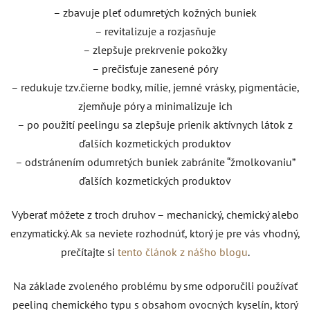
– zbavuje pleť odumretých kožných buniek
– revitalizuje a rozjasňuje
– zlepšuje prekrvenie pokožky
– prečisťuje zanesené póry
– redukuje tzv.čierne bodky, mílie, jemné vrásky, pigmentácie,
zjemňuje póry a minimalizuje ich
– po použití peelingu sa zlepšuje prienik aktívnych látok z
ďalších kozmetických produktov
– odstránením odumretých buniek zabránite “žmolkovaniu”
ďalších kozmetických produktov
Vyberať môžete z troch druhov – mechanický, chemický alebo
enzymatický. Ak sa neviete rozhodnúť, ktorý je pre vás vhodný,
prečítajte si
tento článok z nášho blogu
.
Na základe zvoleného problému by sme odporučili používať
peeling chemického typu s obsahom ovocných kyselín, ktorý