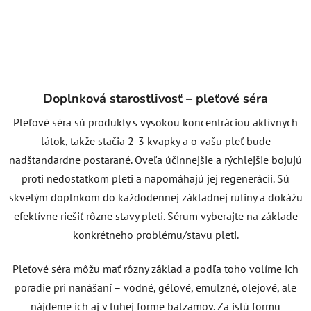
Doplnková starostlivosť – pleťové séra
Pleťové séra sú produkty s vysokou koncentráciou aktívnych
látok, takže stačia 2-3 kvapky a o vašu pleť bude
nadštandardne postarané. Oveľa účinnejšie a rýchlejšie bojujú
proti nedostatkom pleti a napomáhajú jej regenerácii. Sú
skvelým doplnkom do každodennej základnej rutiny a dokážu
efektívne riešiť rôzne stavy pleti. Sérum vyberajte na základe
konkrétneho problému/stavu pleti.
Pleťové séra môžu mať rôzny základ a podľa toho volíme ich
poradie pri nanášaní – vodné, gélové, emulzné, olejové, ale
nájdeme ich aj v tuhej forme balzamov. Za istú formu