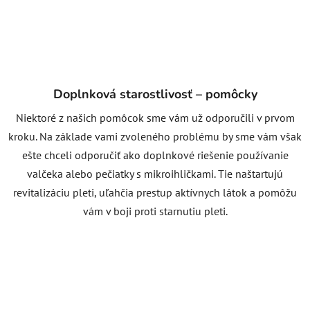
Doplnková starostlivosť – pomôcky
Niektoré z našich pomôcok sme vám už odporučili v prvom
kroku. Na základe vami zvoleného problému by sme vám však
ešte chceli odporučiť ako doplnkové riešenie používanie
valčeka alebo pečiatky s mikroihličkami. Tie naštartujú
revitalizáciu pleti, uľahčia prestup aktívnych látok a pomôžu
vám v boji proti starnutiu pleti.