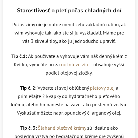
Starostlivosť o pleť počas chladných dní
Počas zimy nie je nutné meniť celú základnú rutinu, ak
vám vyhovuje tak, ako ste si ju vyskladali. Máme pre
vás 3 skvelé tipy, ako ju jednoducho upraviť.
Tip č.1:
Ak používate a vyhovuje vám náš denný krém z
Kvitku, vymeňte ho za
nočnú verziu
– obsahuje vyšší
podiel olejovej zložky.
Tip č. 2:
Vyberte si svoj obľúbený
pleťový olej
a
primiešajte 2 kvapky do hydratačného pleťového
krému, alebo ho naneste na záver ako poslednú vrstvu.
Vyskúšať môžete napr. opunciový či arganový olej.
Tip č. 3:
Šľahané pleťové krémy
sú ideálne ako
posledná vrstva po hydratačnom kréme pre zvýšenú