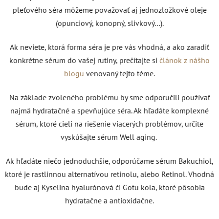
pleťového séra môžeme považovať aj jednozložkové oleje
(opunciový, konopný, slivkový…).
Ak neviete, ktorá forma séra je pre vás vhodná, a ako zaradiť
konkrétne sérum do vašej rutiny, prečítajte si
článok z nášho
blogu
venovaný tejto téme.
Na základe zvoleného problému by sme odporučili používať
najmä hydratačné a spevňujúce séra. Ak hľadáte komplexné
sérum, ktoré cieli na riešenie viacerých problémov, určite
vyskúšajte sérum Well aging.
Ak hľadáte niečo jednoduchšie, odporúčame sérum Bakuchiol,
ktoré je rastlinnou alternatívou retinolu, alebo Retinol. Vhodná
bude aj Kyselina hyalurónová či Gotu kola, ktoré pôsobia
hydratačne a antioxidačne.