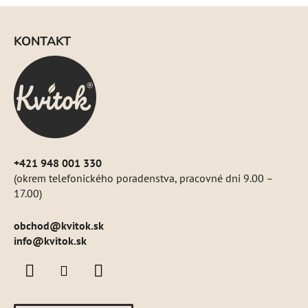
Z
á
KONTAKT
p
ä
t
i
e
+421 948 001 330
(okrem telefonického poradenstva, pracovné dni 9.00 –
17.00)
obchod
@
kvitok.sk
info@kvitok.sk