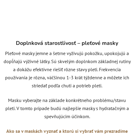
Doplnková starostlivosť – pleťové masky
Pleťové masky jemne a šetrne vyživujú pokožku, upokojujú a
dopĺňajú výživné látky. Sú skvelým doplnkom základnej rutiny
a dokážu efektívne riešiť rôzne stavy pleti. Frekvencia
používania je rôzna, väčšinou 1-3 krát týždenne a môžete ich
striedať podľa chuti a potrieb pleti.
Masku vyberajte na základe konkrétneho problému/stavu
pleti. V tomto prípade budú najlepšie masky s hydratačným a
spevňujúcim účinkom.
Ako sa v maskách vyznať a ktorú si vybrať vám prezradíme