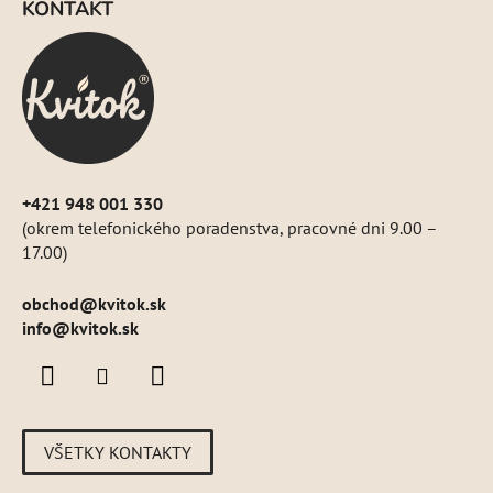
KONTAKT
p
ä
t
i
e
+421 948 001 330
(okrem telefonického poradenstva, pracovné dni 9.00 –
17.00)
obchod
@
kvitok.sk
info@kvitok.sk
VŠETKY KONTAKTY