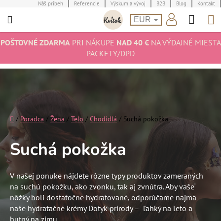
Prejsť
Náš príbeh
Referencie
Výskum a vývoj
B2B
Blog
Kontakt
Hľad
N
na
EUR
obsah
K
POŠTOVNÉ ZDARMA
PRI NÁKUPE
NAD 40 €
NA VÝDAJNÉ MIESTA
PACKETY/DPD
Domov
/
Poradca
/
Žena
/
Telo
/
Chodidlá
/
Suchá pokožka
Suchá pokožka
V našej ponuke nájdete rôzne typy produktov zameraných
na suchú pokožku, ako zvonku, tak aj zvnútra. Aby vaše
nôžky boli dostatočne hydratované, odporúčame najmä
naše hydratačné krémy Dotyk prírody – ľahký na leto a
hutný na zimu.