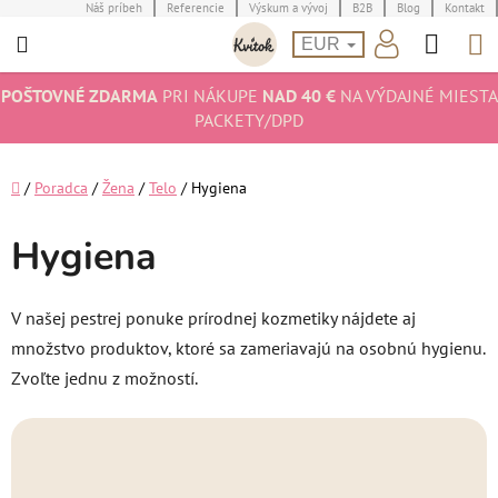
Prejsť
Náš príbeh
Referencie
Výskum a vývoj
B2B
Blog
Kontakt
Hľad
N
na
EUR
obsah
K
POŠTOVNÉ ZDARMA
PRI NÁKUPE
NAD 40 €
NA VÝDAJNÉ MIESTA
PACKETY/DPD
Domov
/
Poradca
/
Žena
/
Telo
/
Hygiena
Hygiena
V našej pestrej ponuke prírodnej kozmetiky nájdete aj
množstvo produktov, ktoré sa zameriavajú na osobnú hygienu.
Zvoľte jednu z možností.