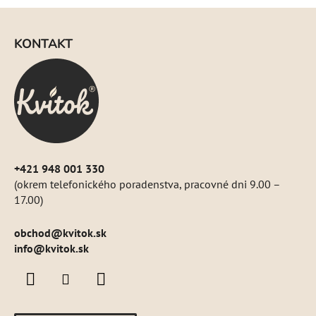
Z
á
KONTAKT
p
ä
t
i
e
+421 948 001 330
(okrem telefonického poradenstva, pracovné dni 9.00 –
17.00)
obchod
@
kvitok.sk
info@kvitok.sk