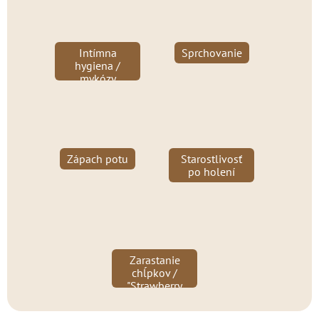
Intímna
Sprchovanie
hygiena /
mykózy
Zápach potu
Starostlivosť
po holení
Zarastanie
chĺpkov /
"Strawberry
legs"