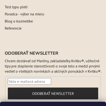
Test typu pleti
Poradca - výber na mieru
Blog o kozmetike
Referencie
ODOBERAŤ NEWSLETTER
Chcem dostávať od Martiny, zakladateľky Kvitku®, užitočné
tipy pre zlepšenie starostlivosti o svoje telo a medzi prvými
vedieť o všetkých novinkách a akčných ponukách v Kvitku®.
PRIHLÁSIŤ
ODOBERAŤ NEWSLETTER
SA
Vložením e-mailu súhlasíte s