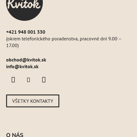
i
e
+421 948 001 330
(okrem telefonického poradenstva, pracovné dni 9.00 –
17.00)
obchod
@
kvitok.sk
info@kvitok.sk
VŠETKY KONTAKTY
O NÁS