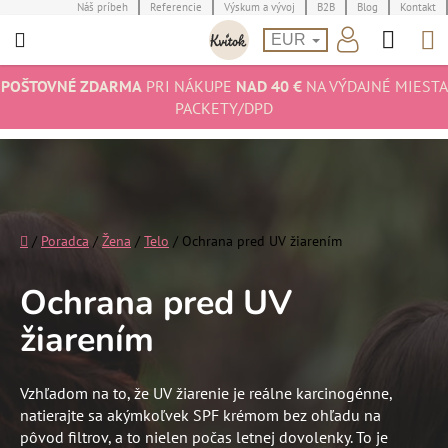
Prejsť
Náš príbeh
Referencie
Výskum a vývoj
B2B
Blog
Kontakt
Hľad
N
na
EUR
obsah
K
POŠTOVNÉ ZDARMA
PRI NÁKUPE
NAD 40 €
NA VÝDAJNÉ MIESTA
PACKETY/DPD
Domov
/
Poradca
/
Žena
/
Telo
/
Ochrana pred UV žiarením
Ochrana pred UV
žiarením
Vzhľadom na to, že UV žiarenie je reálne karcinogénne,
natierajte sa akýmkoľvek SPF krémom bez ohľadu na
pôvod filtrov, a to nielen počas letnej dovolenky. To je