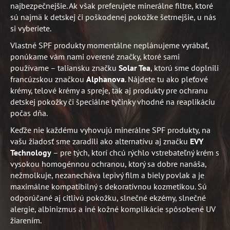
najbezpečnejšie. Ak však preferujete minerálne filtre, ktoré
sú najmä k detskej či poškodenej pokožke šetrnejšie, u nás
si vyberiete.
Vlastné SPF produkty momentálne neplánujeme vyrábať,
ponúkame vám nami overené značky, ktoré sami
používame – taliansku značku
Solar Tea
, ktorú sme doplnili
francúzskou značkou
Alphanova
. Nájdete tu ako pleťové
krémy, telové krémy a spreje, tak aj produkty pre ochranu
detskej pokožky či špeciálne tyčinky vhodné na reaplikáciu
počas dňa.
Keďže nie každému vyhovujú minerálne SPF produkty, na
vašu žiadosť sme zaradili ako alternatívu aj značku
EVY
Technology
– pre tých, ktorí chcú rýchlo vstrebateľný krém s
vysokou homogénnou ochranou, ktorý sa dobre nanáša,
nežmolkuje, nezanecháva lepivý film a biely povlak a je
maximálne kompatibilný s dekoratívnou kozmetikou. Sú
odporúčané aj citlivú pokožku, slnečné ekzémy, slnečné
alergie, albinizmus a iné kožné komplikácie spôsobené UV
žiarením.