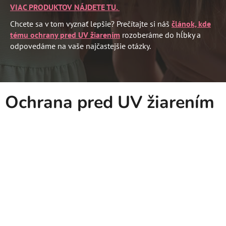
VIAC PRODUKTOV NÁJDETE TU.
Chcete sa v tom vyznať lepšie? Prečítajte si náš
článok, kde
tému ochrany pred UV žiarením
rozoberáme do hĺbky a
odpovedáme na vaše najčastejšie otázky.
Ochrana pred UV žiarením