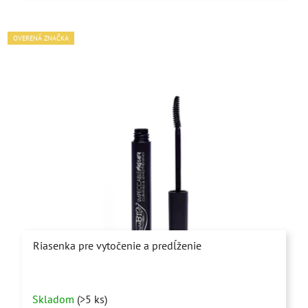
hviezdičiek.
OVERENÁ ZNAČKA
Riasenka pre vytočenie a predĺženie
Priemerné
Skladom
(>5 ks)
hodnotenie