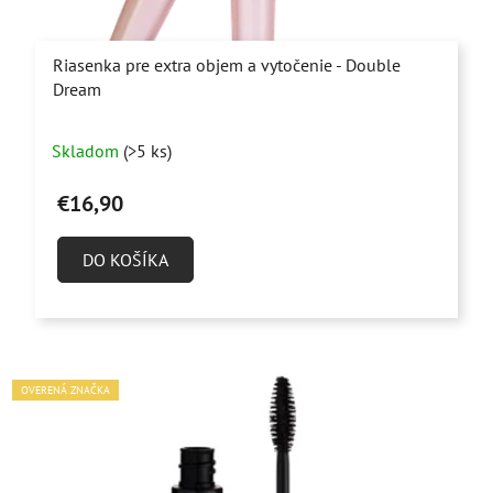
Riasenka pre extra objem a vytočenie - Double
Dream
Priemerné
Skladom
(>5 ks)
hodnotenie
produktu
€16,90
je
4,7
DO KOŠÍKA
z
5
hviezdičiek.
OVERENÁ ZNAČKA