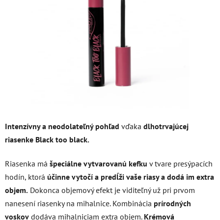
5
hviezdičiek.
Intenzívny a neodolateľný pohľad
vďaka
dlhotrvajúcej
riasenke Black too black.
Riasenka má
špeciálne
vytvarovanú kefku
v tvare presýpacích
hodín, ktorá
účinne vytočí a predĺži vaše riasy a dodá im extra
objem.
Dokonca objemový efekt je viditeľný už pri prvom
nanesení riasenky na mihalnice. Kombinácia
prírodných
voskov
dodáva mihalniciam extra objem.
Krémová