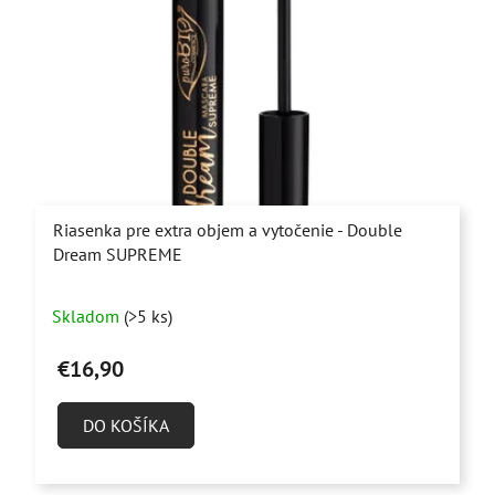
Riasenka pre extra objem a vytočenie - Double
Dream SUPREME
Priemerné
Skladom
(>5 ks)
hodnotenie
produktu
€16,90
je
5,0
DO KOŠÍKA
z
5