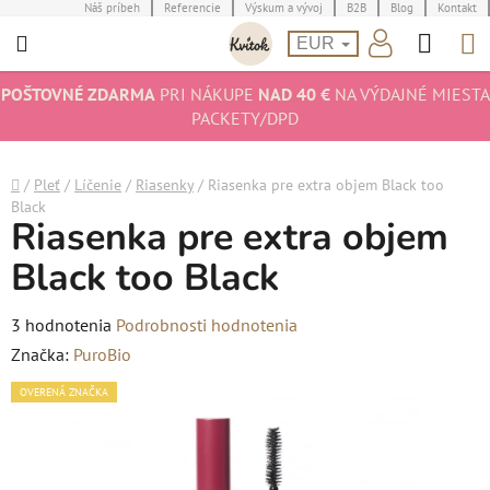
Prejsť
Náš príbeh
Referencie
Výskum a vývoj
B2B
Blog
Kontakt
Hľad
N
na
EUR
obsah
K
POŠTOVNÉ ZDARMA
PRI NÁKUPE
NAD 40 €
NA VÝDAJNÉ MIESTA
PACKETY/DPD
Domov
/
Pleť
/
Líčenie
/
Riasenky
/
Riasenka pre extra objem Black too
Black
Riasenka pre extra objem
Black too Black
Priemerné
3 hodnotenia
Podrobnosti hodnotenia
hodnotenie
Značka:
PuroBio
produktu
OVERENÁ ZNAČKA
je
5,0
z