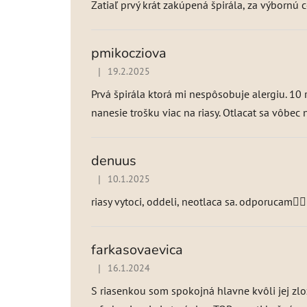
Zatiaľ prvý krát zakúpená špirála, za výbornú c
e
n
í
pmikocziova
|
19.2.2025
Hodnotenie produktu je 5 z 5 hviezdičiek.
Prvá špirála ktorá mi nespôsobuje alergiu. 10
nanesie trošku viac na riasy. Otlacat sa vôbec 
denuus
|
10.1.2025
Hodnotenie produktu je 5 z 5 hviezdičiek.
riasy vytoci, oddeli, neotlaca sa. odporucam👌🏽
farkasovaevica
|
16.1.2024
Hodnotenie produktu je 4 z 5 hviezdičiek.
S riasenkou som spokojná hlavne kvôli jej zlož