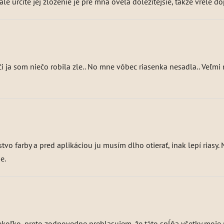
 ale určite jej zloženie je pre mňa oveľa dôležitejšie, takže vrele
 ja som niečo robila zle.. No mne vôbec riasenka nesadla.. Veľmi 
žstvo farby a pred aplikáciou ju musím dlho otierať, inak lepí ri
e.
ekoľko, preto zodpovedne prehlasujem, že táto spĺňa všetky moje p