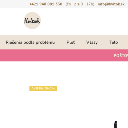
Prejsť
+421 948 001 330
(Po - pia 9 - 17h)
info@kvitok.sk
na
obsah
Riešenia podľa problému
Pleť
Vlasy
Telo
POŠTO
OVERENÁ ZNAČKA