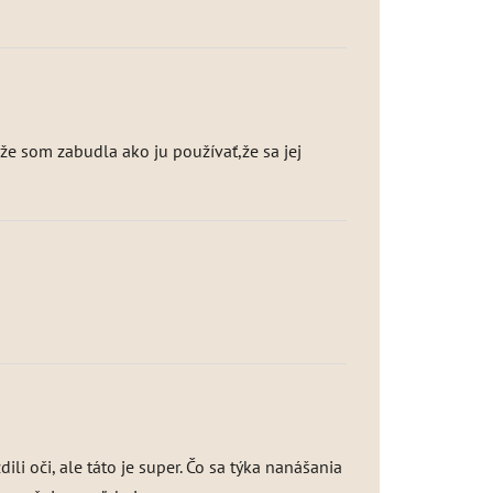
že som zabudla ako ju používať,že sa jej
li oči, ale táto je super. Čo sa týka nanášania