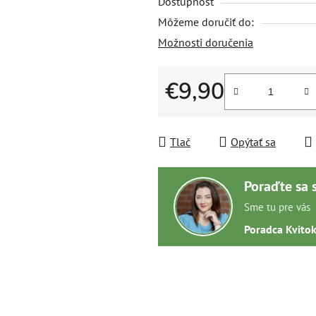
Dostupnosť
Môžeme doručiť do:
Možnosti doručenia
€9,90
Jednotková cena:
Tlač
Opýtať sa
Poraďte sa 
Sme tu pre vás
Poradca Kvito