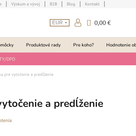
e
Výskum a vývoj
B2B
Blog
Kontakt
0,00 €
EUR
NÁKUPNÝ
KOŠÍK
omôcky
Produktové rady
Pre koho?
Hodnotenie o
TY/DPD
a pre vytočenie a predĺženie
vytočenie a predĺženie
otenia