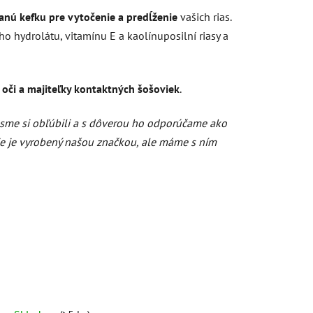
anú kefku pre vytočenie a predĺženie
vašich rias.
hydrolátu, vitamínu E a kaolínuposilní riasy a
é oči a majiteľky kontaktných šošoviek
.
 sme si obľúbili a s dôverou ho odporúčame ako
Nie je vyrobený našou značkou, ale máme s ním