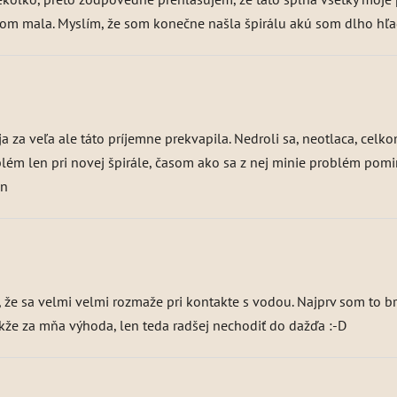
é som mala. Myslím, že som konečne našla špirálu akú som dlho hľa
a za veľa ale táto príjemne prekvapila. Nedroli sa, neotlaca, celk
oblém len pri novej špirále, časom ako sa z nej minie problém pomi
jn
ku, že sa velmi velmi rozmaže pri kontakte s vodou. Najprv som to
kže za mňa výhoda, len teda radšej nechodiť do dažďa :-D