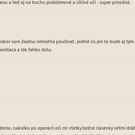
enu a tiež aj na trochu problémové a citlivé oči - super prírodná.
 rokov som žiadnu nemohla používať.. jediné čo,ale to bude aj tým 
neotlaca a ide ľahko dolu.
eniu, nakoľko po operácii očí mi všetky bežné riasenky veľmi dráždi