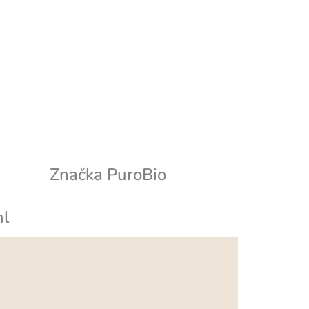
Značka
PuroBio
ml