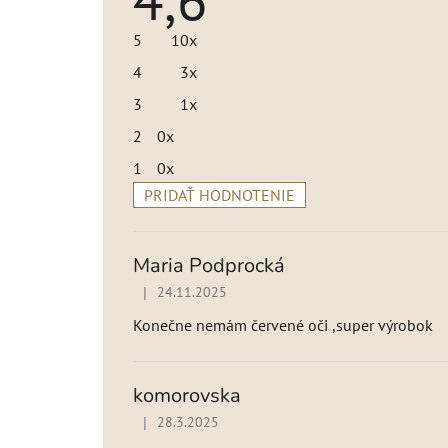
produktu
je
5
10x
4,6
z
4
3x
5
hviezdičiek.
3
1x
2
0x
1
0x
PRIDAŤ HODNOTENIE
V
ý
p
Maria Podprocká
i
|
24.11.2025
Hodnotenie produktu je 5 z 5 hviezdičiek.
s
h
Konečne nemám červené oči ,super výrobok
o
d
n
komorovska
o
|
28.3.2025
Hodnotenie produktu je 5 z 5 hviezdičiek.
t