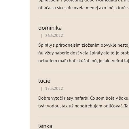
otláča sa síce, ale oveľa menej ako iné, ktor
dominika
|
26.5.2022
Hodnotenie produktu je 5 z 5 hviezdičiek.
Špirály s prirodnejsim zložením obvykle nestoj
ňu vždy naberie dosť veľa špirály ale to je pr
nebudem mať chuť skúšať inú, je fakt veľmi fa
lucie
|
15.3.2022
Hodnotenie produktu je 5 z 5 hviezdičiek.
Dobre vytočí riasy, nafarbí. Čo som bola v šo
tvár vodou, tak už nepotrebujem odličovač. Ta
lenka