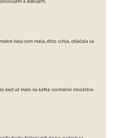
 doporučujem a ďakujem.
mokre riasy som mala, dlho schla, otláčala sa
asy. No keď už mám na kefke normálne množstvo
ožiadavky. Nelepí mihalnice, nedrolí sa,