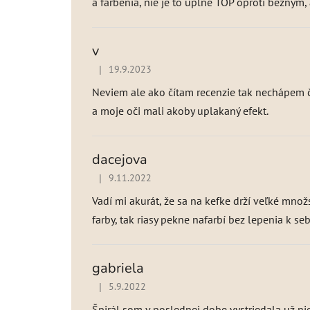
a farbenia, nie je to úplne TOP oproti bežným,
v
|
19.9.2023
Hodnotenie produktu je 3 z 5 hviezdičiek.
Neviem ale ako čítam recenzie tak nechápem či
a moje oči mali akoby uplakaný efekt.
dacejova
|
9.11.2022
Hodnotenie produktu je 4 z 5 hviezdičiek.
Vadí mi akurát, že sa na kefke drží veľké mno
farby, tak riasy pekne nafarbí bez lepenia k seb
gabriela
|
5.9.2022
Hodnotenie produktu je 4 z 5 hviezdičiek.
Špirál som v poslednej dobe vystriedala už ni