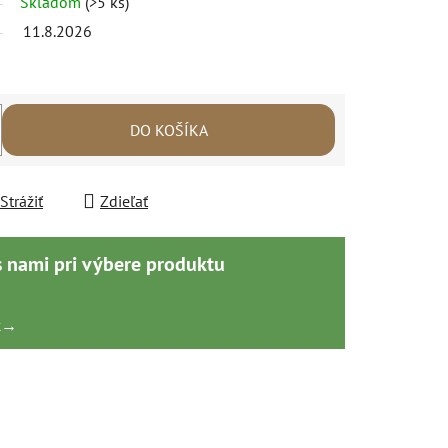
Skladom
(>5 ks)
11.8.2026
DO KOŠÍKA
Strážiť
Zdieľať
s nami pri výbere produktu
k
→