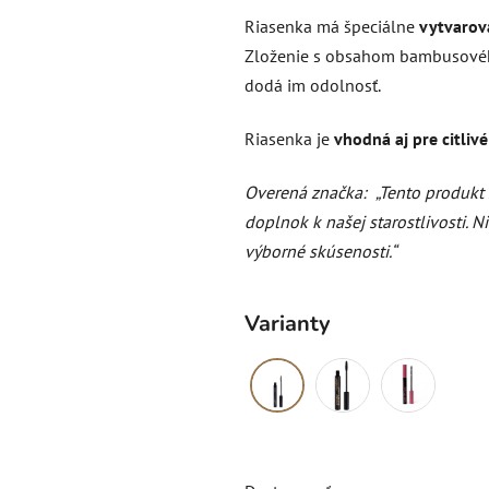
produktu
Riasenka má špeciálne
vytvarov
je
Zloženie s obsahom bambusového 
4,6
dodá im odolnosť.
z
5
Riasenka je
vhodná aj pre citliv
hviezdičiek.
Overená značka:
„Tento produkt
doplnok k našej starostlivosti. 
výborné skúsenosti.“
Varianty