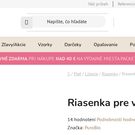
Náš príbeh
Referenci
Zľavy/Akcie
Vzorky
Darčeky
Opaľovanie
P
VNÉ ZDARMA
PRI NÁKUPE
NAD 40 €
NA VÝDAJNÉ MIESTA PACKE
Domov
/
Pleť
/
Líčenie
/
Riasenky
/
Riasenk
Riasenka pre 
Priemerné
14 hodnotení
Podrobnosti hodn
hodnotenie
Značka:
PuroBio