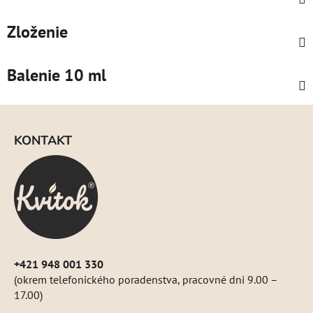
Zloženie
Balenie 10 ml
Z
á
KONTAKT
p
ä
t
i
e
+421 948 001 330
(okrem telefonického poradenstva, pracovné dni 9.00 –
17.00)