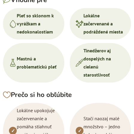
Vhodné pre
Pleť so sklonom k
Lokálne
vyrážkam a
začervenané a
nedokonalostiam
podráždené miesta
Tínedžerov aj
Mastnú a
dospelých na
problematickú pleť
cielenú
starostlivosť
Prečo si ho obľúbite
Lokálne upokojuje
začervenanie a
Stačí naozaj malé
pomáha stiahnuť
množstvo – jedno
✓
✓