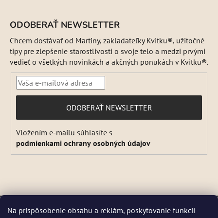
ODOBERAŤ NEWSLETTER
Chcem dostávať od Martiny, zakladateľky Kvitku®, užitočné
tipy pre zlepšenie starostlivosti o svoje telo a medzi prvými
vedieť o všetkých novinkách a akčných ponukách v Kvitku®.
PRIHLÁSIŤ
ODOBERAŤ NEWSLETTER
SA
Vložením e-mailu súhlasíte s
podmienkami ochrany osobných údajov
Vytvoril Shoptet
a
Adatelier
Na prispôsobenie obsahu a reklám, poskytovanie funkcií