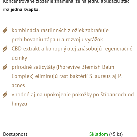
Koncentrované zloženie znamená, že na jednu aplikáciu stačí
iba
jedna kvapka
.
kombinácia rastlinných zložiek zabraňuje
prehlbovaniu zápalu a rozvoju vyrážok
CBD extrakt a konopný olej znásobujú regeneračné
účinky
prírodné salicyláty (Prorevive Blemish Balm
Complex) eliminujú rast baktérií S. aureus aj P.
acnes
vhodné aj na upokojenie pokožky po štípancoch od
hmyzu
Dostupnosť
Skladom
(>5 ks)