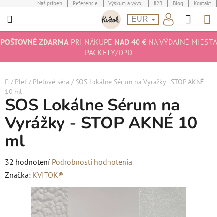
Prejsť
Náš príbeh
Referencie
Výskum a vývoj
B2B
Blog
Kontakt
Hľad
N
na
EUR
obsah
K
POŠTOVNÉ ZDARMA
PRI NÁKUPE
NAD 40 €
NA VÝDAJNÉ MIESTA
PACKETY/DPD
Domov
/
Pleť
/
Pleťové séra
/
SOS Lokálne Sérum na Vyrážky - STOP AKNÉ
10 ml
SOS Lokálne Sérum na
Vyrážky - STOP AKNÉ 10
ml
Priemerné
32 hodnotení
Podrobnosti hodnotenia
hodnotenie
Značka:
KVITOK®
produktu
je
4,7