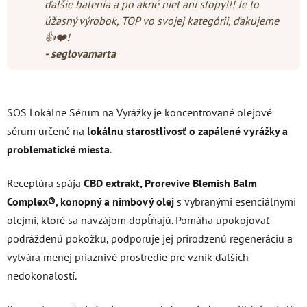
ďalšie balenia a po akné niet ani stopy!!! Je to
úžasný výrobok, TOP vo svojej kategórii, ďakujeme
👍❤️!
- seglovamarta
SOS Lokálne Sérum na Vyrážky je koncentrované olejové
sérum určené na
lokálnu starostlivosť o zapálené vyrážky a
problematické miesta
.
Receptúra spája
CBD extrakt, Prorevive Blemish Balm
Complex®, konopný a nimbový olej
s vybranými esenciálnymi
olejmi, ktoré sa navzájom dopĺňajú. Pomáha upokojovať
podráždenú pokožku, podporuje jej prirodzenú regeneráciu a
vytvára menej priaznivé prostredie pre vznik ďalších
nedokonalostí.