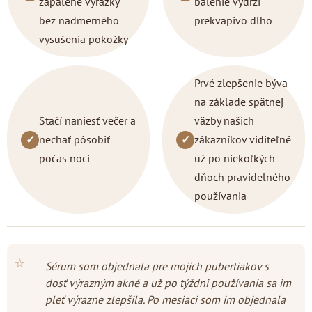
zapálené vyrážky
balenie vydrží
bez nadmerného
prekvapivo dlho
vysušenia pokožky
Prvé zlepšenie býva
na základe spätnej
Stačí naniesť večer a
väzby našich
✓
nechať pôsobiť
✓
zákazníkov viditeľné
počas noci
už po niekoľkých
dňoch pravidelného
používania
⭐
Sérum som objednala pre mojich pubertiakov s
dosť výrazným akné a už po týždni používania sa im
pleť výrazne zlepšila. Po mesiaci som im objednala