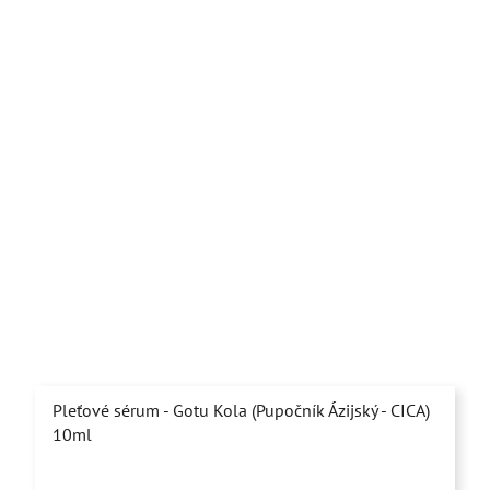
Pleťové sérum - Gotu Kola (Pupočník Ázijský - CICA)
10ml
Priemerné