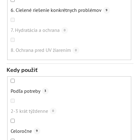
Nadmerne mastné vlasy
0
Zjemnenie pórov
0
6. Cielené riešenie konkrétnych problémov
9
Zjemnenie vrások
1
7. Hydratácia a ochrana
0
Podpora ochrany pred UV žiarením
1
8. Ochrana pred UV žiarením
0
Zmiernenie záp
0
Kedy použiť
Spevnenie
1
Podľa potreby
3
Stimulácia lymfatického systému
0
2-3 krát týždenne
0
Uvoľnenie svalo
0
Celoročne
9