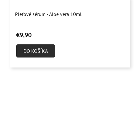
Priemerné
Pleťové sérum - Aloe vera 10ml
hodnotenie
produktu
€9,90
je
5,0
DO KOŠÍKA
z
5
hviezdičiek.