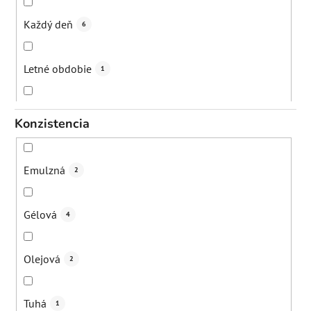
Zvýšenie elasticity kože
0
Každý deň
6
Regenerácia
0
Letné obdobie
1
Z
0
Ráno
6
Konzistencia
Rozjasn
0
Večer
8
Emulzná
2
Zmiernenie zápalo
0
2-5 krát týždenne
0
Gélová
4
Zjemnenie póro
0
1-2 krát týždenne
0
Olejová
2
Tuhá
1