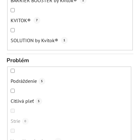
BARRIER BOOSTER by Kvitok®
1
KVITOK®
7
SOLUTION by Kvitok®
1
Problém
Podráždenie
5
Citlivá pleť
5
Strie
0