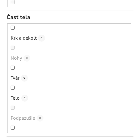
Poškodená pleť
4
Eliminácia upchatých pórov
0
40+
0
Časť tela
Seborea
1
Regenerácia pokožky
1
50+
0
Krk a dekolt
6
"Sťahovanie" pleti
0
Eliminácia pigmentácií
1
Všetky vekové kategórie (dospelí)
9
Nohy
0
Kuperóza
1
Exfoliácia
0
Tvár
9
Rosacea
0
Podpora mikrocirkulácie
0
Telo
3
Začervenanie
4
Prevencia vzniku pigmentácií
1
Podpazušie
0
Čierne bodky
1
Revitalizácia pokožky
0
Ruky
1