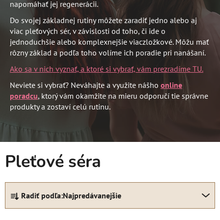
napomáhať jej regenerácii.
Do svojej základnej rutiny môžete zaradiť jedno alebo aj
viac pleťových sér, v závislosti od toho, či ide o
jednoduchšie alebo komplexnejšie viaczložkové. Môžu mať
rôzny základ a podľa toho volíme ich poradie pri nanášaní.
Ako sa v nich vyznať, a ktoré si vybrať, vám prezradíme TU.
Neviete si vybrať? Neváhajte a využite nášho
online
poradcu
, ktorý vám okamžite na mieru odporučí tie správne
produkty a zostaví celú rutinu.
Pleťové séra
R
Radiť podľa:
Najpredávanejšie
a
d