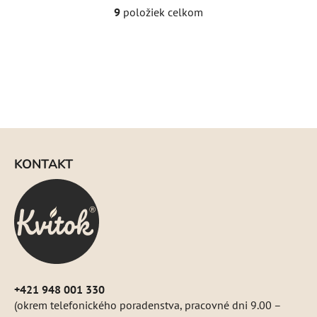
9
položiek celkom
O
v
l
á
d
a
c
i
Z
e
á
p
KONTAKT
p
r
ä
v
k
t
y
i
v
e
ý
p
i
+421 948 001 330
s
(okrem telefonického poradenstva, pracovné dni 9.00 –
u