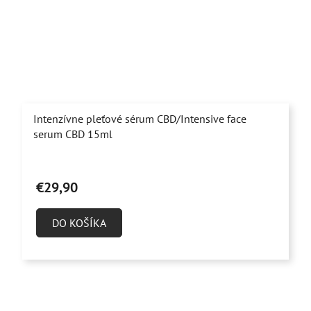
Intenzívne pleťové sérum CBD/Intensive face
serum CBD 15ml
Priemerné
hodnotenie
€29,90
produktu
je
DO KOŠÍKA
4,8
z
5
hviezdičiek.