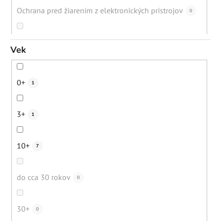
Starecké/pigmentové škvrny
2
Ochrana pred žiarením z elektronických prístrojov
0
Dehydrovaná pleť
1
Podpora ochra
0
Vek
Nežiadúce ochlpenie
0
Hydratácia
6
0+
1
Bežná denná starostlivosť
0
Obnova ochrannej bariéry
2
3+
1
Nadmerná tvorba mazu
2
Spomalenie rastu chĺpkov
0
10+
7
Kuracia koža (keratosis pilaris)
0
Zmiernenie zápalov
6
do cca 30 rokov
0
Jazvičky po akné
2
Eliminácia čiernych bodiek
1
30+
0