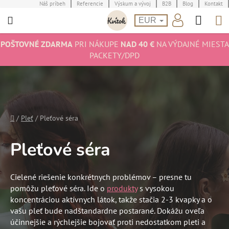
Prejsť
Náš príbeh
Referencie
Výskum a vývoj
B2B
Blog
Kontakt
Hľad
N
na
EUR
obsah
K
POŠTOVNÉ ZDARMA
PRI NÁKUPE
NAD 40 €
NA VÝDAJNÉ MIESTA
PACKETY/DPD
Domov
/
Pleť
/
Pleťové séra
Pleťové séra
Cielené riešenie konkrétnych problémov – presne tu
pomôžu pleťové séra. Ide o
produkty
s vysokou
koncentráciou aktívnych látok, takže stačia 2-3 kvapky a o
vašu pleť bude nadštandardne postarané. Dokážu oveľa
účinnejšie a rýchlejšie bojovať proti nedostatkom pleti a