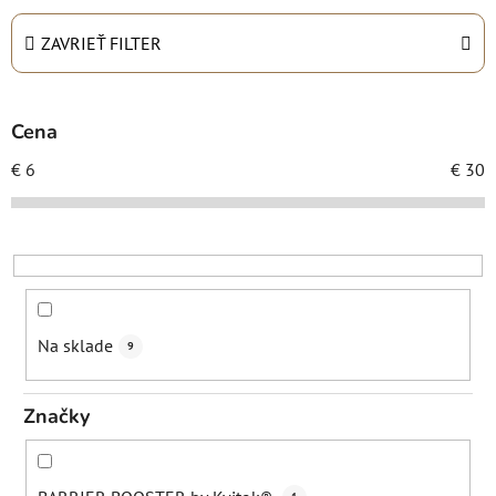
e
n
ZAVRIEŤ FILTER
i
e
p
Cena
r
€
6
€
30
o
d
u
k
t
o
Na sklade
9
v
Značky