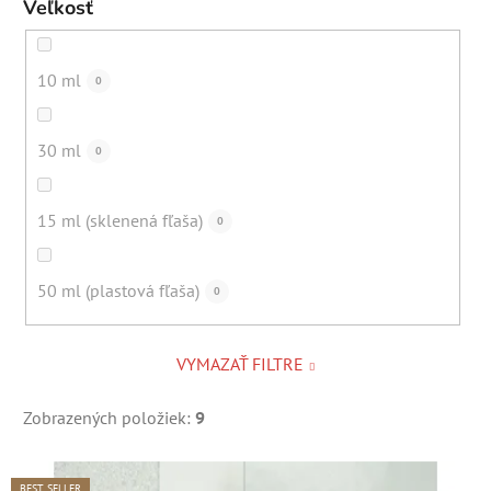
Veľkosť
(špecifická, fermentovaná)
Prirodzená – bez obsahu esenciálnych olejov
10 ml
0
0
(špecifická, bylinková, zemitá)
30 ml
0
Prirodzená – bez obsahu esenciálnych olejov
1
(bylinková)
15 ml (sklenená fľaša)
0
Obsah esenciálnych olejov – kvetinová
0
50 ml (plastová fľaša)
0
VYMAZAŤ FILTRE
Zobrazených položiek:
9
V
BEST SELLER