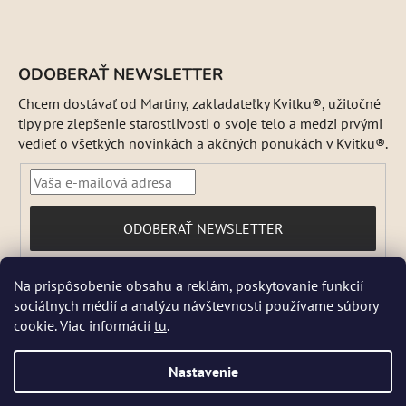
ODOBERAŤ NEWSLETTER
Chcem dostávať od Martiny, zakladateľky Kvitku®, užitočné
tipy pre zlepšenie starostlivosti o svoje telo a medzi prvými
vedieť o všetkých novinkách a akčných ponukách v Kvitku®.
PRIHLÁSIŤ
ODOBERAŤ NEWSLETTER
SA
Vložením e-mailu súhlasíte s
Na prispôsobenie obsahu a reklám, poskytovanie funkcií
podmienkami ochrany osobných údajov
sociálnych médií a analýzu návštevnosti používame súbory
DŇA 5 a 6 AUGUSTA NEBUDEME ODOSIELAŤ ŽIADNE ZÁSIELKY. ☀️
cookie. Viac informácií
tu
.
Letná prevádzka: Počas horúcich dní chránime kvalitu našich výrobkov,
preto sa môže dodanie mierne predĺžiť. V piatky zásielky neodosielame.
Pri extrémnych horúčavách môžeme odoslanie dočasne pozastaviť.
Nastavenie
Niektoré produkty sú počas leta dočasne nedostupné, pretože by sa
mohli pri preprave poškodiť. 📦 Prosíme, zásielku si vyzdvihnite čo