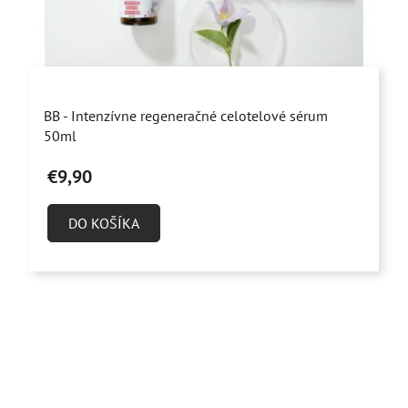
Priemerné
BB - Intenzívne regeneračné celotelové sérum
hodnotenie
50ml
produktu
€9,90
je
5,0
DO KOŠÍKA
z
5
hviezdičiek.