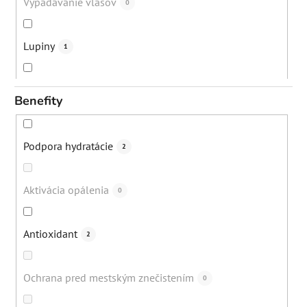
Vypadávanie vlasov
0
Lupiny
1
Akné
7
Benefity
Suchá koža
1
Podpora hydratácie
2
Bezpečné opálenie
0
Aktivácia opálenia
0
Digitálne znečistenie
0
Antioxidant
2
Mestské znečistenie
0
Ochrana pred mestským znečistením
0