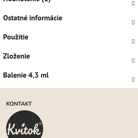
Ostatné informácie
Použitie
Zloženie
Balenie 4,3 ml
Z
á
KONTAKT
p
ä
t
i