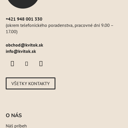
e
+421 948 001 330
(okrem telefonického poradenstva, pracovné dni 9.00 –
17.00)
obchod
@
kvitok.sk
info@kvitok.sk
VŠETKY KONTAKTY
O NÁS
Náš príbeh