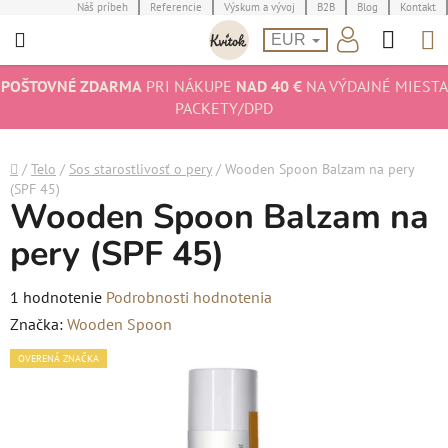
Prejsť
Náš príbeh
Referencie
Výskum a vývoj
B2B
Blog
Kontakt
Hľad
N
na
EUR
obsah
K
POŠTOVNÉ ZDARMA
PRI NÁKUPE
NAD 40 €
NA VÝDAJNÉ MIESTA
PACKETY/DPD
Domov
/
Telo
/
Sos starostlivosť o pery
/
Wooden Spoon Balzam na pery
(SPF 45)
Wooden Spoon Balzam na
pery (SPF 45)
Priemerné
1 hodnotenie
Podrobnosti hodnotenia
hodnotenie
Značka:
Wooden Spoon
produktu
OVERENÁ ZNAČKA
je
4,0
z