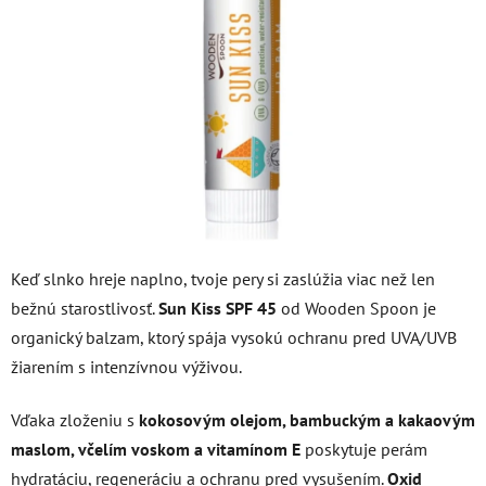
5
hviezdičiek.
Keď slnko hreje naplno, tvoje pery si zaslúžia viac než len
bežnú starostlivosť.
Sun Kiss SPF 45
od Wooden Spoon je
organický balzam, ktorý spája vysokú ochranu pred UVA/UVB
žiarením s intenzívnou výživou.
Vďaka zloženiu s
kokosovým olejom, bambuckým a kakaovým
maslom, včelím voskom a vitamínom E
poskytuje perám
hydratáciu, regeneráciu a ochranu pred vysušením.
Oxid