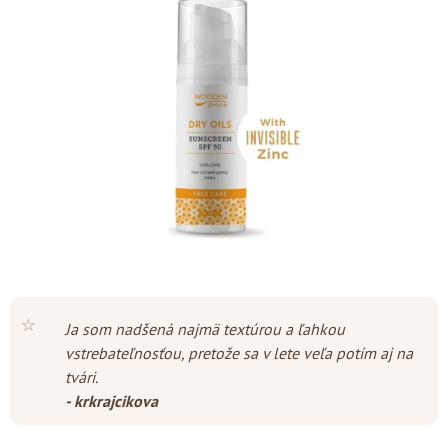
z
5
hviezdičiek.
⭐
Ja som nadšená najmä textúrou a ľahkou
vstrebateľnosťou, pretože sa v lete veľa potím aj na
tvári.
- krkrajcikova