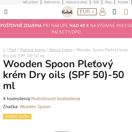
Prejsť
Náš príbeh
Referencie
Výskum a vývoj
B2B
Blog
Kontakt
Hľad
N
na
EUR
obsah
K
POŠTOVNÉ ZDARMA
PRI NÁKUPE
NAD 40 €
NA VÝDAJNÉ MIESTA
PACKETY/DPD
Domov
/
Pleť
/
Pleťové krémy
/
Denné krémy
/
Wooden Spoon Pleťový krém
Dry oils (SPF 50)-50 ml
Wooden Spoon Pleťový
krém Dry oils (SPF 50)-50
ml
Priemerné
4 hodnotenia
Podrobnosti hodnotenia
hodnotenie
Značka:
Wooden Spoon
produktu
OVERENÁ ZNAČKA
je
5,0