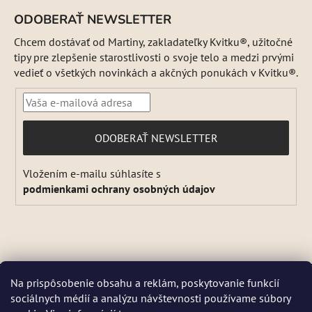
ODOBERAŤ NEWSLETTER
Chcem dostávať od Martiny, zakladateľky Kvitku®, užitočné
tipy pre zlepšenie starostlivosti o svoje telo a medzi prvými
vedieť o všetkých novinkách a akčných ponukách v Kvitku®.
PRIHLÁSIŤ
ODOBERAŤ NEWSLETTER
SA
Vložením e-mailu súhlasíte s
podmienkami ochrany osobných údajov
Vytvoril Shoptet
Na prispôsobenie obsahu a reklám, poskytovanie funkcií
Copyright 2026
Kvitok
. Všetky práva vyhradené.
Upraviť
sociálnych médií a analýzu návštevnosti používame súbory
DŇA 5 a 6 AUGUSTA NEBUDEME ODOSIELAŤ ŽIADNE ZÁSIELKY. ☀️
nastavenie cookies