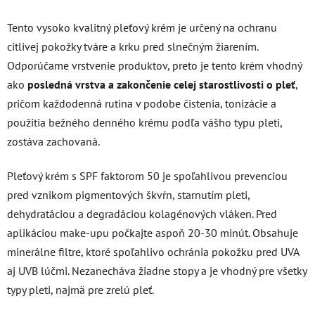
Tento vysoko kvalitný pleťový krém je určený na ochranu
citlivej pokožky tváre a krku pred slnečným žiarením.
Odporúčame vrstvenie produktov, preto je tento krém vhodný
ako
posledná vrstva a zakončenie celej starostlivosti o pleť
,
pričom každodenná rutina v podobe čistenia, tonizácie a
použitia bežného denného krému podľa vášho typu pleti,
zostáva zachovaná.
Pleťový krém s SPF faktorom 50 je spoľahlivou prevenciou
pred vznikom pigmentových škvŕn, starnutím pleti,
dehydratáciou a degradáciou kolagénových vláken. Pred
aplikáciou make-upu počkajte aspoň 20-30 minút. Obsahuje
minerálne filtre, ktoré spoľahlivo ochránia pokožku pred UVA
aj UVB lúčmi. Nezanecháva žiadne stopy a je vhodný pre všetky
typy pleti, najmä pre zrelú pleť.