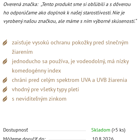
Overená značka:
„Tento produkt sme si obľúbili a s dôverou
ho odporúčame ako doplnok k našej starostlivosti. Nie je
vyrobený našou značkou, ale máme s ním výborné skúsenosti.“
zaisťuje vysokú ochranu pokožky pred slnečným
žiarením
jednoducho sa používa, je vodeodolný, má nízky
komedogénny index
chráni pred celým spektrom UVA a UVB žiarenia
vhodný pre všetky typy pleti
s neviditeľným zinkom
Dostupnosť
Skladom
(>5 ks)
Môžeme doručiť do:
10.8.2026