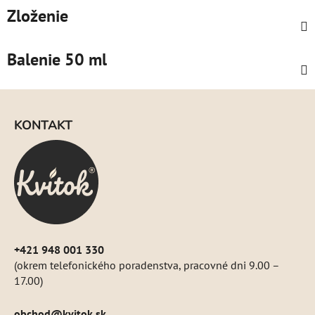
Zloženie
Balenie 50 ml
Z
á
KONTAKT
p
ä
t
i
e
+421 948 001 330
(okrem telefonického poradenstva, pracovné dni 9.00 –
17.00)
obchod
@
kvitok.sk