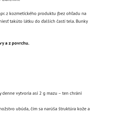
apr. z kozmetického produktu (bez ohľadu na
iesť takúto látku do ďalších častí tela. Bunky
tvy a z povrchu.
 denne vytvoria asi 2 g mazu – ten chráni
nožstvo ubúda, čím sa narúša štruktúra kože a