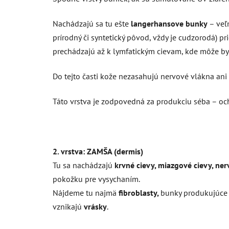
Nachádzajú sa tu ešte
langerhansove bunky
– veľ
prírodný či syntetický pôvod, vždy je cudzorodá) pr
prechádzajú až k lymfatickým cievam, kde môže by
Do tejto časti kože nezasahujú nervové vlákna ani 
Táto vrstva je zodpovedná za produkciu séba – och
2. vrstva: ZAMŠA (dermis)
Tu sa nachádzajú
krvné cievy, miazgové cievy, ner
pokožku pre vysychaním.
Nájdeme tu najmä
fibroblasty,
bunky produkujúce
vznikajú
vrásky
.