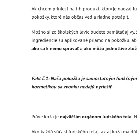
Ak chcem priniesť na trh produkt, ktorý je naoza
pokožky, ktoré nás občas vedia riadne potrápiť.
Možno si zo školských lavíc budete pamätať aj vy
ingrediencie sú aplikované priamo na pokožku, aby s
ako sa k nemu správať a ako môžu jednotlivé zlož
Fakt č.1: Naša pokožka je samostatným funkčným 
kozmetikou sa zvonku nedajú vyriešiť.
Práve koža je
najväčším orgánom ľudského tela.
Na
Ako každá súčasť ľudského tela, tak aj koža má dôl