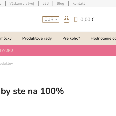
e
Výskum a vývoj
B2B
Blog
Kontakt
0,00 €
EUR
NÁKUPNÝ
KOŠÍK
omôcky
Produktové rady
Pre koho?
Hodnotenie o
TY/DPD
produktov
 aby ste na 100%