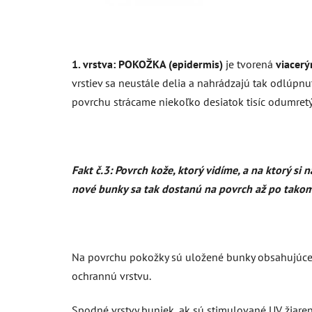
1. vrstva: POKOŽKA (epidermis)
je tvorená
viacerý
vrstiev sa neustále delia a nahrádzajú tak odlúpnut
povrchu strácame niekoľko desiatok tisíc odumret
Fakt č.3: Povrch kože, ktorý vidíme, a na ktorý s
nové bunky sa tak dostanú na povrch až po takomt
Na povrchu pokožky sú uložené bunky obsahujúc
ochrannú vrstvu.
Spodné vrstvy buniek, ak sú stimulované UV žiare