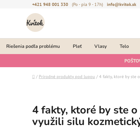
Prejsť
+421 948 001 330
(Po - pia 9 - 17h)
info@kvitok.sk
na
obsah
Riešenia podľa problému
Pleť
Vlasy
Telo
POŠTO
Domov
/
Prírodné produkty pod lupou
/
4 fakty, ktoré by ste
4 fakty, ktoré by ste 
využili silu kozmetic