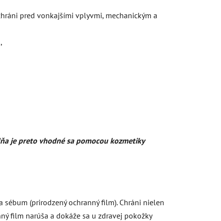
 chráni pred vonkajšími vplyvmi, mechanickým a
,
s dňa je preto vhodné sa pomocou kozmetiky
sébum (prirodzený ochranný film). Chráni nielen
ný film narúša a dokáže sa u zdravej pokožky