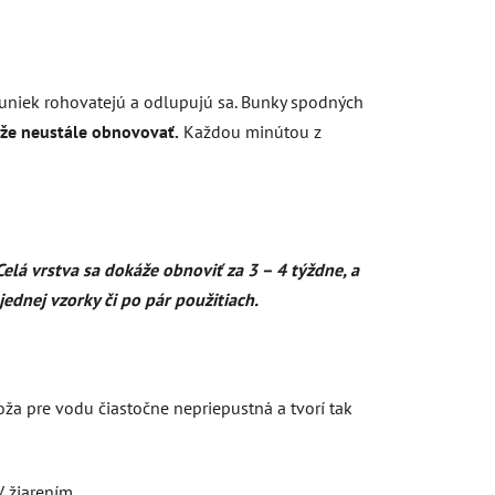
 buniek rohovatejú a odlupujú sa. Bunky spodných
že neustále obnovovať.
Každou minútou z
elá vrstva sa dokáže obnoviť za 3 – 4 týždne, a
ednej vzorky či po pár použitiach.
koža pre vodu čiastočne nepriepustná a tvorí tak
V žiarením.