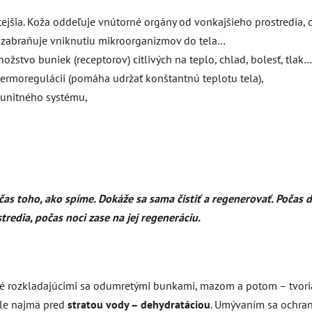
itejšia. Koža oddeľuje vnútorné orgány od vonkajšieho prostredia,
zabraňuje vniknutiu mikroorganizmov do tela…
žstvo buniek (receptorov) citlivých na teplo, chlad, bolesť, tlak…
termoregulácii (pomáha udržať konštantnú teplotu tela),
munitného systému,
počas toho, ako spíme. Dokáže sa sama čistiť a regenerovať. Poča
edia, počas noci zase na jej regeneráciu.
é rozkladajúcimi sa odumretými bunkami, mazom a potom – tvoria 
ale najmä pred
stratou vody – dehydratáciou
. Umývaním sa ochran