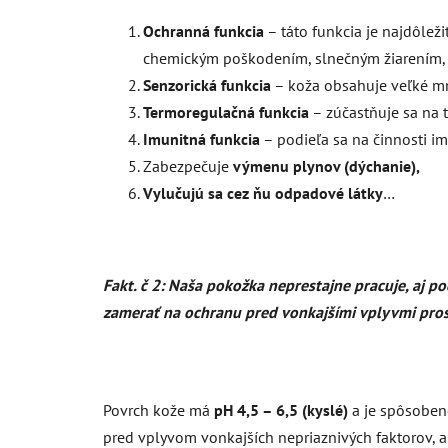
Ochranná funkcia
– táto funkcia je najdôlež
chemickým poškodením, slnečným žiarením, 
Senzorická funkcia
– koža obsahuje veľké mno
Termoregulačná funkcia
– zúčastňuje sa na 
Imunitná funkcia
– podieľa sa na činnosti i
Zabezpečuje
výmenu plynov (dýchanie),
Vylučujú sa cez ňu odpadové látky
…
Fakt. č 2: Naša pokožka neprestajne pracuje, aj 
zamerať na ochranu pred vonkajšími vplyvmi prostr
Povrch kože má
pH 4,5 – 6,5 (kyslé)
a je spôsoben
pred vplyvom vonkajších nepriaznivých faktorov, 