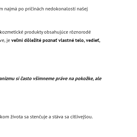
am najmä po príčinách nedokonalostí našej
e kozmetické produkty obsahujúce rôznorodé
e, je
veľmi dôležité poznať vlastné telo, vedieť,
anizmu si často všimneme práve na pokožke, ale
om života sa stenčuje a stáva sa citlivejšou.