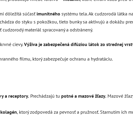
mi dôležitá súčasť
imunitného
systému tela. Ak cudzorodá látka n
ichádza do styku s pokožkou, tieto bunky sa aktivujú a dokážu pren
ť cudzorodý materiál spracovaný a odstránený.
krvné cievy.
Výživa je zabezpečená difúziou látok zo strednej vrs
ranného filmu, ktorý zabezpečuje ochranu a hydratáciu.
vy a receptory.
Prechádzajú tu
potné a mazové žľazy.
Mazové žľazy
kolagén
, ktorý zodpovedá za pevnosť a pružnosť. Starnutím ich m