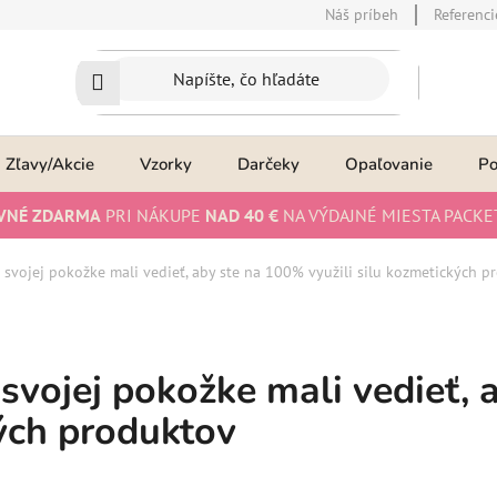
Náš príbeh
Referenci
Zľavy/Akcie
Vzorky
Darčeky
Opaľovanie
P
VNÉ ZDARMA
PRI NÁKUPE
NAD 40 €
NA VÝDAJNÉ MIESTA PACKE
 o svojej pokožke mali vedieť, aby ste na 100% využili silu kozmetických 
o svojej pokožke mali vedieť,
kých produktov