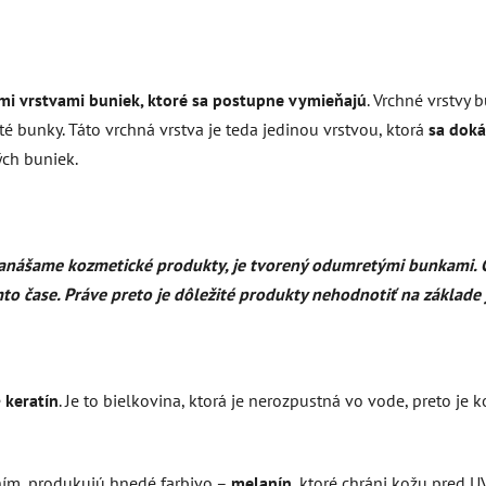
mi vrstvami buniek, ktoré sa postupne vymieňajú
. Vrchné vrstvy
é bunky. Táto vrchná vrstva je teda jedinou vrstvou, ktorá
sa doká
ých buniek.
i nanášame kozmetické produkty, je tvorený odumretými bunkami. C
o čase. Práve preto je dôležité produkty nehodnotiť na základe j
e
keratín
. Je to bielkovina, ktorá je nerozpustná vo vode, preto je 
ním, produkujú hnedé farbivo –
melanín
, ktoré chráni kožu pred U