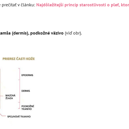
 prečítať v článku:
Najdôležitejší princíp starostlivosti o pleť, kt
 zamša (dermis), podkožné väzivo
(viď obr).