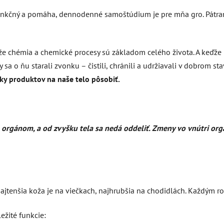
j funkčný a pomáha, dennodenné samoštúdium je pre mňa gro. Pátr
, že chémia a chemické procesy sú základom celého života. A keďž
a o ňu starali zvonku – čistili, chránili a udržiavali v dobrom stav
ky produktov na naše telo pôsobiť.
orgánom, a od zvyšku tela sa nedá oddeliť. Zmeny vo vnútri org
jtenšia koža je na viečkach, najhrubšia na chodidlách. Každým rok
ežité funkcie: