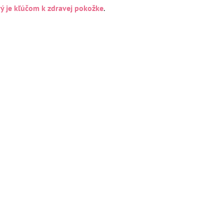
orý je kľúčom k zdravej pokožke
.