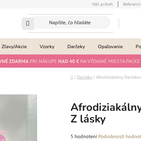
Náš príbeh
Referenci
Zľavy/Akcie
Vzorky
Darčeky
Opaľovanie
P
VNÉ ZDARMA
PRI NÁKUPE
NAD 40 €
NA VÝDAJNÉ MIESTA PACKE
Domov
/
Darčeky
/
Afrodiziakálny Darčekov
Afrodiziakáln
Z lásky
Priemerné
5 hodnotení
Podrobnosti hodnot