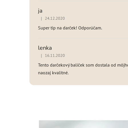
ja
|
24.12.2020
Hodnotenie produktu je 5 z 5 hviezdičiek.
Super tip na darček! Odporúčam.
lenka
|
16.11.2020
Hodnotenie produktu je 5 z 5 hviezdičiek.
Tento darčekový balíček som dostala od môjho
naozaj kvalitné.