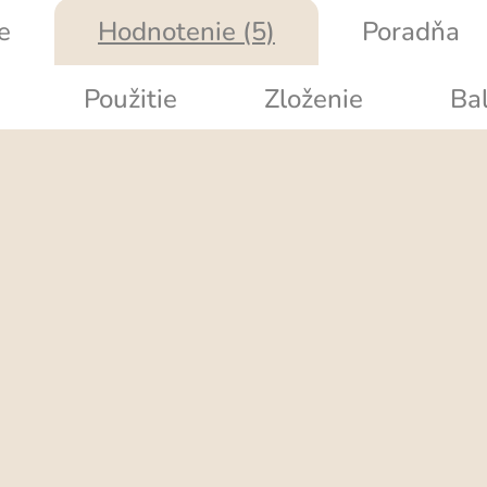
e
Hodnotenie (5)
Poradňa
Použitie
Zloženie
Bal