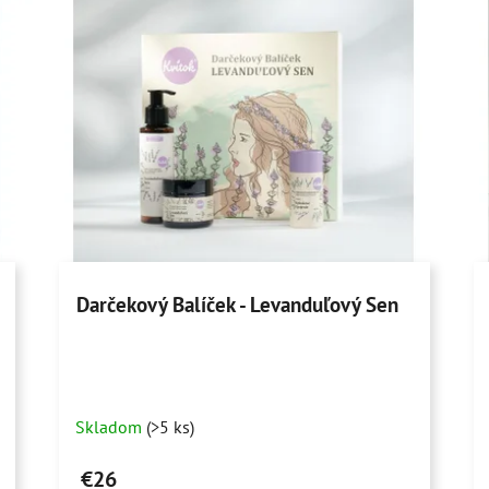
Darčekový Balíček - Levanduľový Sen
Priemerné
Skladom
(>5 ks)
hodnotenie
produktu
€26