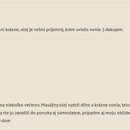
ní krásne, olej je veľmi príjemný, krém sviežo vonia :) ďakujem.
na niekoľko večerov. Masážny olej vydrží dlho a krásne vonia, tel
eby ste ju zaradili do ponuky aj samostatne, prípadne aj moju obľ
ý dom