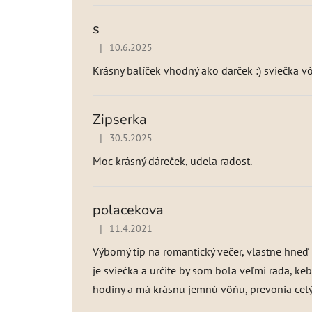
ý
p
s
i
|
10.6.2025
Hodnotenie produktu je 5 z 5 hviezdičiek.
s
h
Krásny balíček vhodný ako darček :) sviečka vô
o
d
n
Zipserka
o
|
30.5.2025
Hodnotenie produktu je 5 z 5 hviezdičiek.
t
Moc krásný dáreček, udela radost.
e
n
í
polacekova
|
11.4.2021
Hodnotenie produktu je 5 z 5 hviezdičiek.
Výborný tip na romantický večer, vlastne hneď 
je sviečka a určite by som bola veľmi rada, k
hodiny a má krásnu jemnú vôňu, prevonia cel