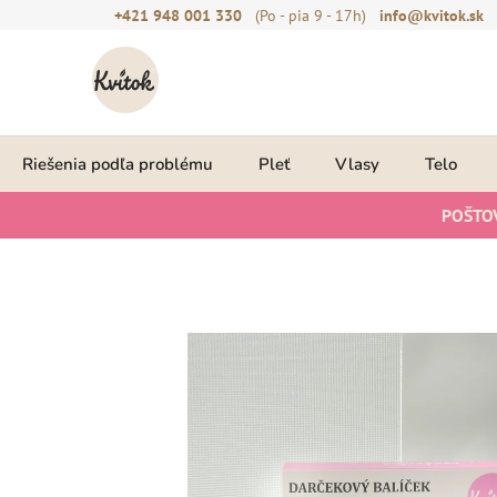
Prejsť
+421 948 001 330
(Po - pia 9 - 17h)
info@kvitok.sk
na
obsah
Riešenia podľa problému
Pleť
Vlasy
Telo
POŠTO