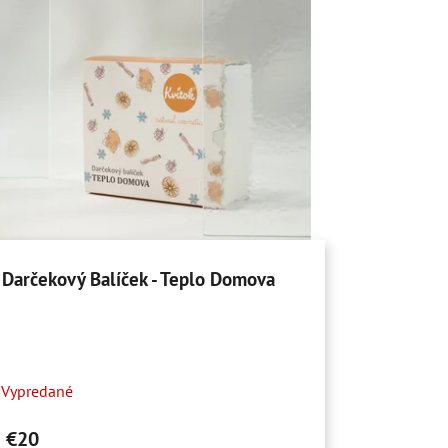
Darčekový Balíček - Teplo Domova
Priemerné
Vypredané
hodnotenie
produktu
€20