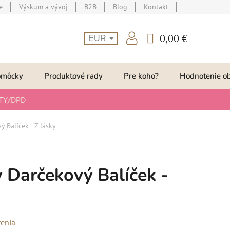
e
Výskum a vývoj
B2B
Blog
Kontakt
0,00 €
EUR
NÁKUPNÝ
KOŠÍK
omôcky
Produktové rady
Pre koho?
Hodnotenie o
TY/DPD
ý Balíček - Z lásky
y Darčekový Balíček -
enia