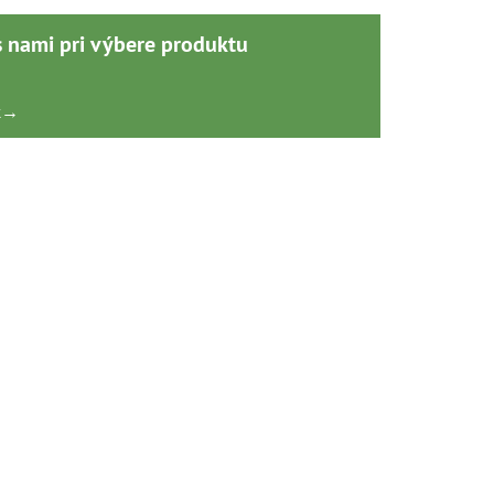
s nami pri výbere produktu
k
→