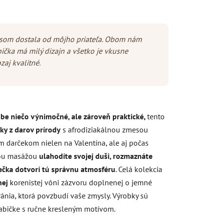
 som dostala od môjho priateľa. Obom nám
bička má milý dizajn a všetko je vkusne
zaj kvalitné.
be niečo výnimočné, ale zároveň praktické,
tento
ky z darov prírody
s afrodiziakálnou zmesou
m darčekom nielen na Valentína, ale aj počas
nou masážou
ulahodíte svojej duši, rozmaznáte
viečka dotvorí tú správnu atmosféru
. Celá kolekcia
nej
korenistej vôni zázvoru doplnenej o jemné
ánia, ktorá povzbudí vaše zmysly. Výrobky sú
abičke s ručne kresleným motívom.