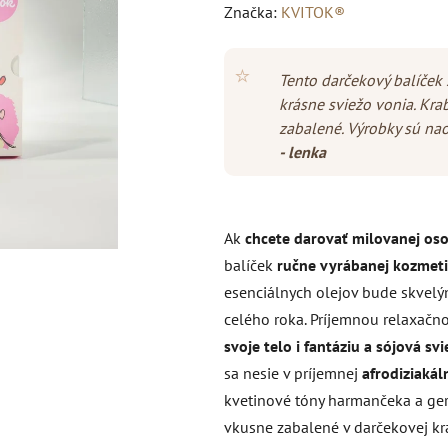
hodnotenie
Značka:
KVITOK®
produktu
je
⭐
Tento darčekový balíček
5,0
krásne sviežo vonia. Kra
z
zabalené. Výrobky sú nao
5
- lenka
hviezdičiek.
Ak
chcete darovať milovanej oso
balíček
ručne vyrábanej kozmeti
esenciálnych olejov bude skvelý
celého roka. Príjemnou relaxač
svoje telo i fantáziu a sójová s
sa nesie v príjemnej
afrodiziakál
kvetinové tóny harmančeka a ger
vkusne zabalené v darčekovej kr