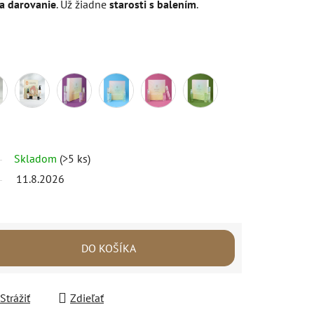
a darovanie
. Už žiadne
starosti s balením
.
Skladom
(>5 ks)
11.8.2026
DO KOŠÍKA
Strážiť
Zdieľať