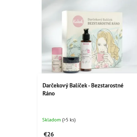
Darčekový Balíček - Bezstarostné
Ráno
Priemerné
Skladom
(>5 ks)
hodnotenie
produktu
€26