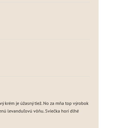
ový krém je úžasný tiež. No za mňa top výrobok
úbenú levanduľovú vôňu. Sviečka horí dlhé