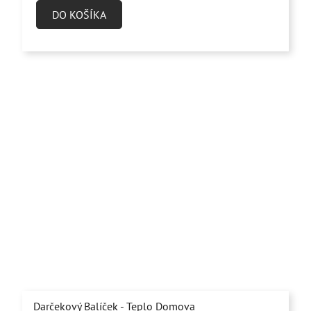
5,0
DO KOŠÍKA
z
5
hviezdičiek.
Darčekový Balíček - Teplo Domova