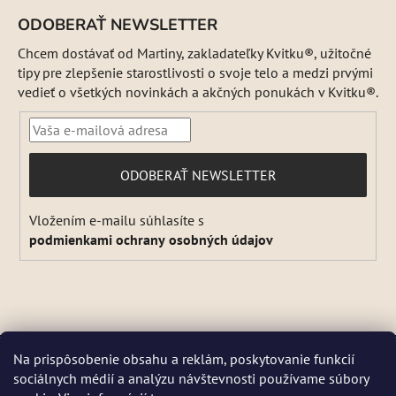
ODOBERAŤ NEWSLETTER
Chcem dostávať od Martiny, zakladateľky Kvitku®, užitočné
tipy pre zlepšenie starostlivosti o svoje telo a medzi prvými
vedieť o všetkých novinkách a akčných ponukách v Kvitku®.
PRIHLÁSIŤ
ODOBERAŤ NEWSLETTER
SA
Vložením e-mailu súhlasíte s
podmienkami ochrany osobných údajov
Vytvoril Shoptet
a
Adatelier
Na prispôsobenie obsahu a reklám, poskytovanie funkcií
Copyright 2026
Kvitok
. Všetky práva vyhradené.
Upraviť
sociálnych médií a analýzu návštevnosti používame súbory
DŇA 5 a 6 AUGUSTA NEBUDEME ODOSIELAŤ ŽIADNE ZÁSIELKY. ☀️
nastavenie cookies