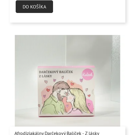
5,0
DO KOŠÍKA
z
5
hviezdičiek.
Afrodiziakálny Darčekový Balíček - Z lásky