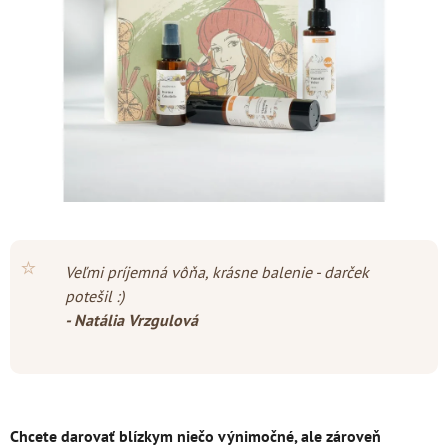
hviezdičiek.
⭐
Veľmi príjemná vôňa, krásne balenie - darček
potešil :)
- Natália Vrzgulová
Chcete darovať blízkym niečo výnimočné, ale zároveň