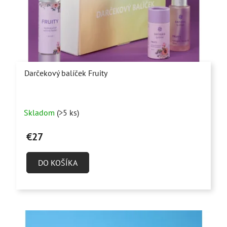
Darčekový balíček Fruity
Priemerné
Skladom
(>5 ks)
hodnotenie
produktu
€27
je
5,0
DO KOŠÍKA
z
5
hviezdičiek.