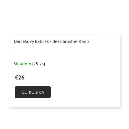
Darčekový Balíček - Bezstarostné Ráno
Priemerné
Skladom
(>5 ks)
hodnotenie
produktu
€26
je
5,0
DO KOŠÍKA
z
5
hviezdičiek.