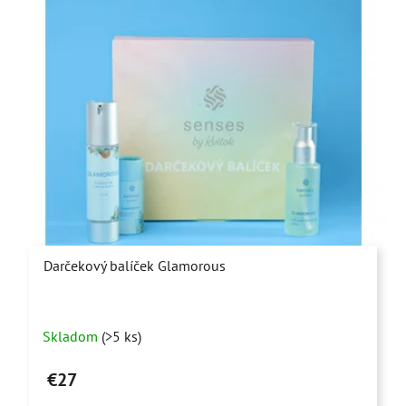
Darčekový balíček Glamorous
Priemerné
Skladom
(>5 ks)
hodnotenie
produktu
€27
je