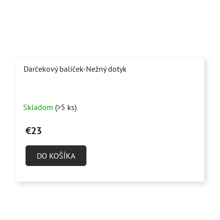
Darčekový balíček-Nežný dotyk
Priemerné
Skladom
(>5 ks)
hodnotenie
produktu
€23
je
5,0
DO KOŠÍKA
z
5
hviezdičiek.