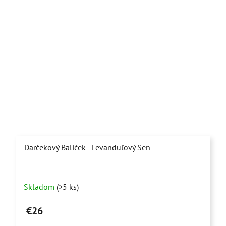
Darčekový Balíček - Levanduľový Sen
Priemerné
Skladom
(>5 ks)
hodnotenie
produktu
€26
je