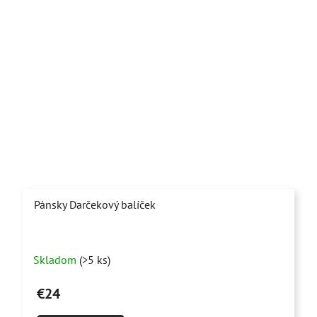
Pánsky Darčekový balíček
Priemerné
Skladom
(>5 ks)
hodnotenie
produktu
€24
je