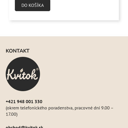
5,0
DO KOŠÍKA
z
5
hviezdičiek.
Z
á
KONTAKT
p
ä
t
i
e
+421 948 001 330
(okrem telefonického poradenstva, pracovné dni 9.00 –
17.00)
obchod
@
kvitok.sk