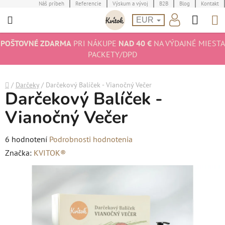
Prejsť
Náš príbeh
Referencie
Výskum a vývoj
B2B
Blog
Kontakt
Hľad
N
na
EUR
obsah
K
POŠTOVNÉ ZDARMA
PRI NÁKUPE
NAD 40 €
NA VÝDAJNÉ MIESTA
PACKETY/DPD
Domov
/
Darčeky
/
Darčekový Balíček - Vianočný Večer
Darčekový Balíček -
Vianočný Večer
Priemerné
6 hodnotení
Podrobnosti hodnotenia
hodnotenie
Značka:
KVITOK®
produktu
je
5,0
z
5