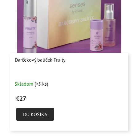
Darčekový balíček Fruity
Priemerné
Skladom
(>5 ks)
hodnotenie
produktu
€27
je
5,0
DO KOŠÍKA
z
5
hviezdičiek.