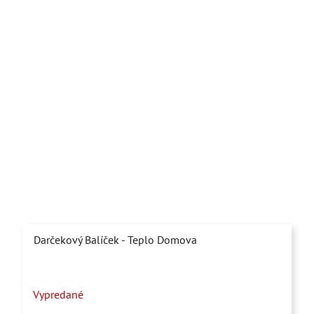
Darčekový Balíček - Teplo Domova
Priemerné
Vypredané
hodnotenie