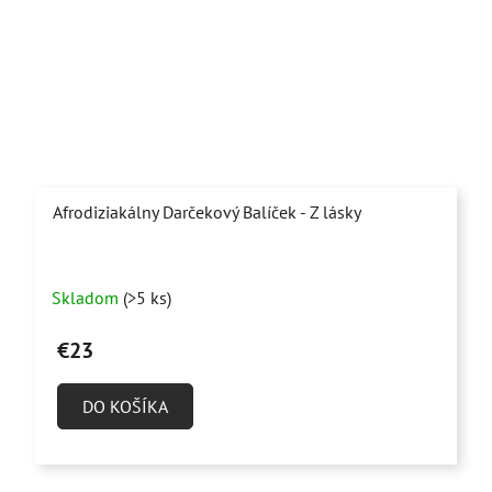
Afrodiziakálny Darčekový Balíček - Z lásky
Priemerné
Skladom
(>5 ks)
hodnotenie
produktu
€23
je
5,0
DO KOŠÍKA
z
5
hviezdičiek.