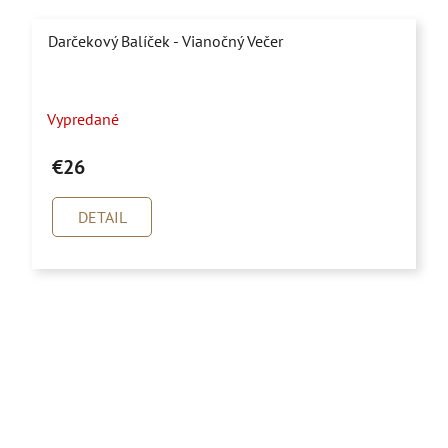
Darčekový Balíček - Vianočný Večer
Priemerné
Vypredané
hodnotenie
produktu
€26
je
5,0
DETAIL
z
5
hviezdičiek.