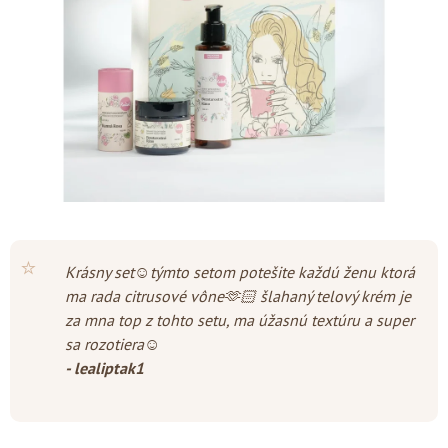
hviezdičiek.
⭐
Krásny set☺️týmto setom potešite každú ženu ktorá
ma rada citrusové vône🫶🏻 šlahaný telový krém je
za mna top z tohto setu, ma úžasnú textúru a super
sa rozotiera☺️
- lealiptak1