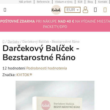
Prejsť
Náš príbeh
Referencie
Výskum a vývoj
B2B
Blog
Kontakt
Hľad
N
na
EUR
obsah
K
POŠTOVNÉ ZDARMA
PRI NÁKUPE
NAD 40 €
NA VÝDAJNÉ MIESTA
PACKETY/DPD
Domov
/
Darčeky
/
Darčekový Balíček - Bezstarostné Ráno
Darčekový Balíček -
Bezstarostné Ráno
Priemerné
12 hodnotení
Podrobnosti hodnotenia
hodnotenie
Značka:
KVITOK®
produktu
je
5,0
z
5