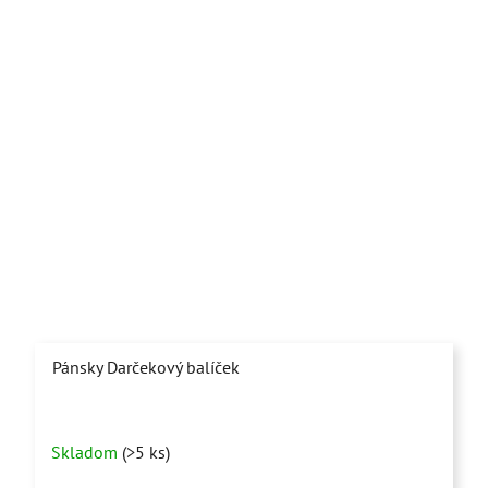
Pánsky Darčekový balíček
Priemerné
Skladom
(>5 ks)
hodnotenie