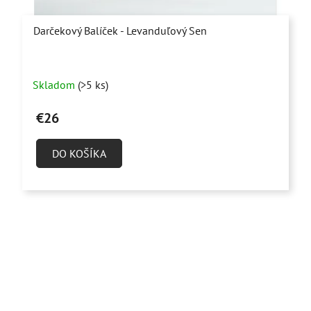
Darčekový Balíček - Levanduľový Sen
Priemerné
Skladom
(>5 ks)
hodnotenie
produktu
€26
je
5,0
DO KOŠÍKA
z
5
hviezdičiek.