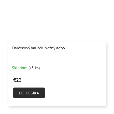
Darčekový balíček-Nežný dotyk
Priemerné
Skladom
(>5 ks)
hodnotenie
produktu
€23
je
5,0
DO KOŠÍKA
z
5
hviezdičiek.