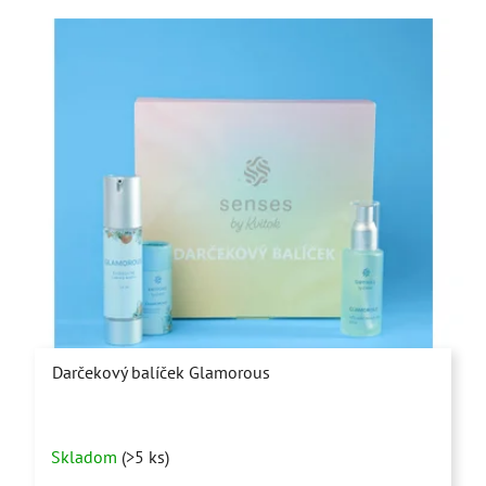
Darčekový balíček Glamorous
Priemerné
Skladom
(>5 ks)
hodnotenie