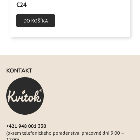
produktu
€24
je
5,0
DO KOŠÍKA
z
5
hviezdičiek.
Z
á
KONTAKT
p
ä
t
i
e
+421 948 001 330
(okrem telefonického poradenstva, pracovné dni 9.00 –
17.00)