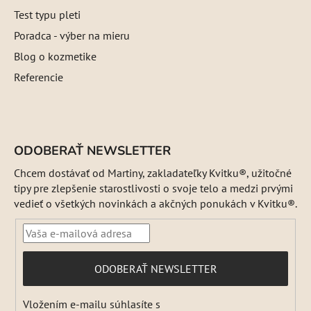
Test typu pleti
Poradca - výber na mieru
Blog o kozmetike
Referencie
ODOBERAŤ NEWSLETTER
Chcem dostávať od Martiny, zakladateľky Kvitku®, užitočné
tipy pre zlepšenie starostlivosti o svoje telo a medzi prvými
vedieť o všetkých novinkách a akčných ponukách v Kvitku®.
PRIHLÁSIŤ
ODOBERAŤ NEWSLETTER
SA
Vložením e-mailu súhlasíte s