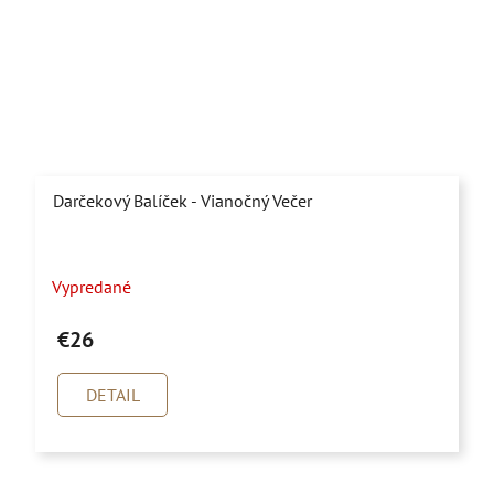
Darčekový Balíček - Vianočný Večer
Priemerné
Vypredané
hodnotenie
produktu
€26
je
5,0
DETAIL
z
5
hviezdičiek.