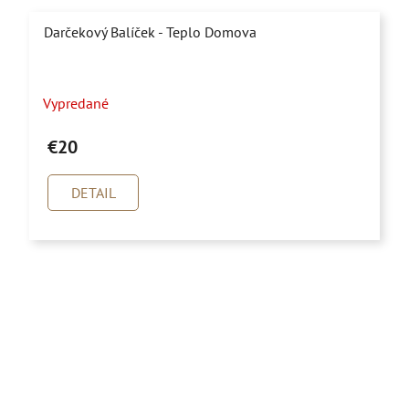
Darčekový Balíček - Teplo Domova
Priemerné
Vypredané
hodnotenie
produktu
€20
je
5,0
DETAIL
z
5
hviezdičiek.