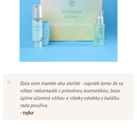
hviezdičiek.
⭐
Dala som mamke ako darček - napriek tomu že sa
vôbec nekamaráti s prírodnou kozmetikou, bola
úplne očarená vôňou a všetky výrobky z balíčku
rada používa.
- tejka