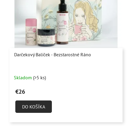
Darčekový Balíček - Bezstarostné Ráno
Priemerné
Skladom
(>5 ks)
hodnotenie
produktu
€26
je
5,0
DO KOŠÍKA
z
5
hviezdičiek.