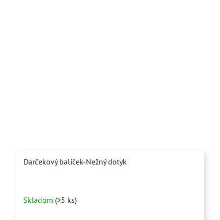
Darčekový balíček-Nežný dotyk
Priemerné
Skladom
(>5 ks)
hodnotenie
produktu