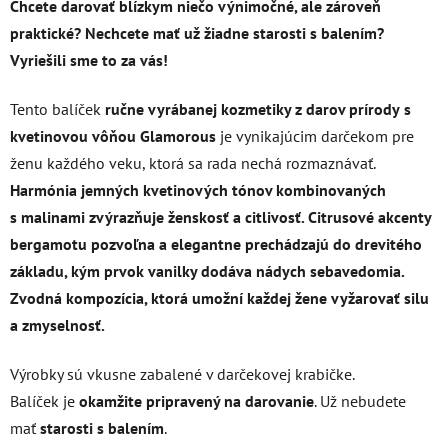
Chcete darovať blízkym niečo výnimočné, ale zároveň
praktické?
Nechcete mať už žiadne starosti s balením?
Vyriešili sme to za vás!
Tento balíček
ručne vyrábanej kozmetiky z darov prírody
s
kvetinovou vôňou Glamorous
je vynikajúcim darčekom pre
ženu každého veku, ktorá sa rada nechá rozmaznávať.
Harmónia jemných kvetinových tónov kombinovaných
s malinami zvýrazňuje ženskosť a citlivosť. Citrusové akcenty
bergamotu pozvoľna a elegantne prechádzajú do drevitého
základu, kým prvok vanilky dodáva nádych sebavedomia.
Zvodná kompozícia, ktorá umožní každej žene vyžarovať silu
a zmyselnosť.
Výrobky sú vkusne zabalené v darčekovej krabičke.
Balíček je
okamžite pripravený na darovanie
. Už nebudete
mať
starosti s balením
.