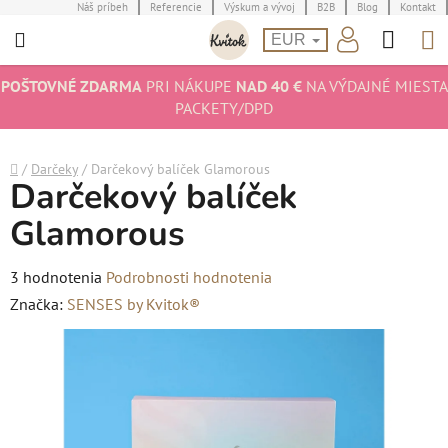
Prejsť
Náš príbeh
Referencie
Výskum a vývoj
B2B
Blog
Kontakt
Hľad
N
na
EUR
obsah
K
POŠTOVNÉ ZDARMA
PRI NÁKUPE
NAD 40 €
NA VÝDAJNÉ MIESTA
PACKETY/DPD
Domov
/
Darčeky
/
Darčekový balíček Glamorous
Darčekový balíček
Glamorous
Priemerné
3 hodnotenia
Podrobnosti hodnotenia
hodnotenie
Značka:
SENSES by Kvitok®
produktu
je
5,0
z
5