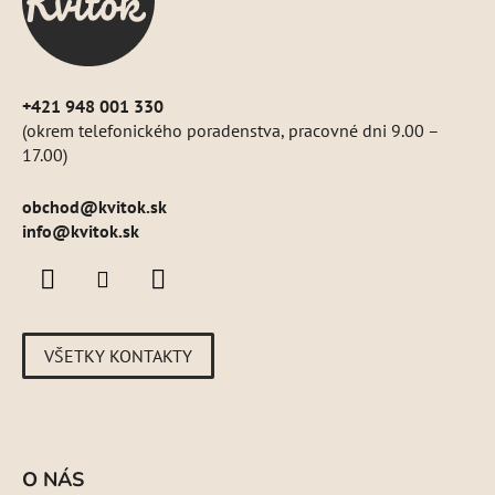
i
e
+421 948 001 330
(okrem telefonického poradenstva, pracovné dni 9.00 –
17.00)
obchod
@
kvitok.sk
info@kvitok.sk
VŠETKY KONTAKTY
O NÁS