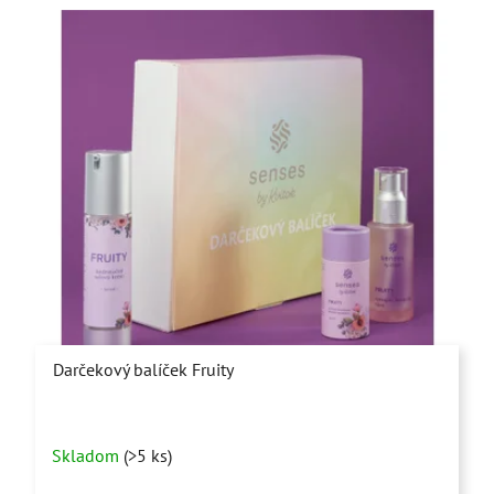
Darčekový balíček Fruity
Priemerné
Skladom
(>5 ks)
hodnotenie