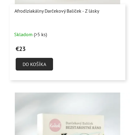
Afrodiziakálny Darčekový Balíček - Z lásky
Priemerné
Skladom
(>5 ks)
hodnotenie
produktu
€23
je
5,0
DO KOŠÍKA
z
5
hviezdičiek.