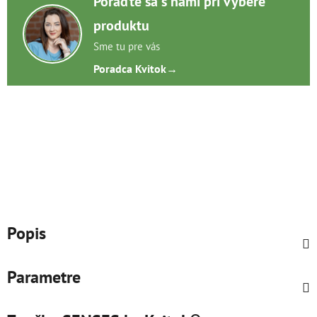
Poraďte sa s nami pri výbere
produktu
Sme tu pre vás
Poradca Kvitok
→
Popis
Parametre