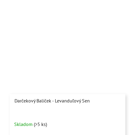
Darčekový Balíček - Levanduľový Sen
Priemerné
Skladom
(>5 ks)
hodnotenie