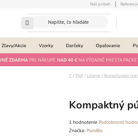
Náš príbeh
Referenci
Zľavy/Akcie
Vzorky
Darčeky
Opaľovanie
P
VNÉ ZDARMA
PRI NÁKUPE
NAD 40 €
NA VÝDAJNÉ MIESTA PACKE
Domov
/
Pleť
/
Líčenie
/
Rozjasňovače tváre
Kompaktný pú
Priemerné
1 hodnotenie
Podrobnosti hodn
hodnotenie
Značka:
PuroBio