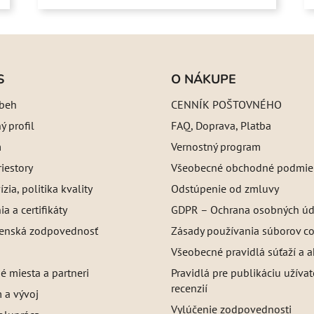
S
O NÁKUPE
íbeh
CENNÍK POŠTOVNÉHO
 profil
FAQ, Doprava, Platba
m
Vernostný program
iestory
Všeobecné obchodné podmie
ízia, politika kvality
Odstúpenie od zmluvy
a a certifikáty
GDPR – Ochrana osobných úd
enská zodpovednosť
Zásady používania súborov c
Všeobecné pravidlá súťaží a a
é miesta a partneri
Pravidlá pre publikáciu užíva
recenzií
 a vývoj
Vylúčenie zodpovednosti