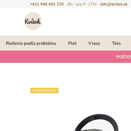
Prejsť
+421 948 001 330
(Po - pia 9 - 17h)
info@kvitok.sk
na
obsah
Riešenia podľa problému
Pleť
Vlasy
Telo
POŠTO
OVERENÁ ZNAČKA