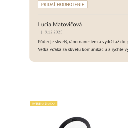
PRIDAŤ HODNOTENIE
V
ý
p
Lucia Matovičová
i
|
9.12.2025
Hodnotenie produktu je 5 z 5 hviezdičiek.
s
h
Púder je skvelý, ráno nanesiem a vydrží až do
o
Veľká vďaka za skvelú komunikáciu a rýchle vy
d
n
o
t
e
n
í
OVERENÁ ZNAČKA