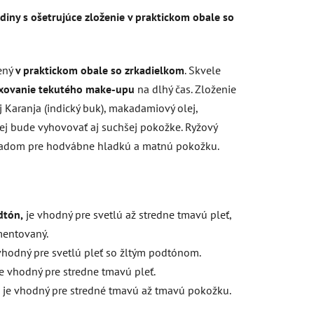
iny s ošetrujúce zloženie v praktickom obale so
ený
v praktickom obale so zrkadielkom
. Skvele
ixovanie tekutého make-upu
na dlhý čas. Zloženie
 Karanja (indický buk), makadamiový olej,
j bude vyhovovať aj suchšej pokožke. Ryžový
kladom pre hodvábne hladkú a matnú pokožku.
dtón,
je vhodný pre svetlú až stredne tmavú pleť,
mentovaný.
 vhodný pre svetlú pleť so žltým podtónom.
 je vhodný pre stredne tmavú pleť.
, je vhodný pre stredné tmavú až tmavú pokožku.