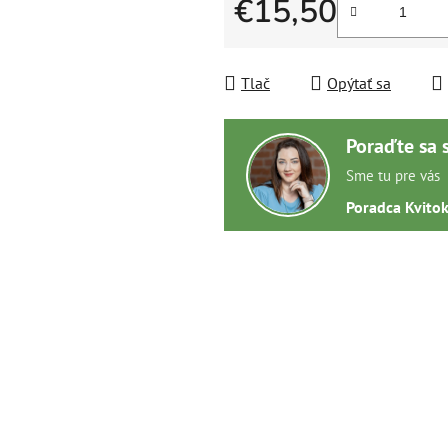
€15,50
Jednotková cena:
Tlač
Opýtať sa
Poraďte sa 
Sme tu pre vás
Poradca Kvito