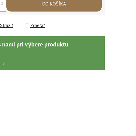
DO KOŠÍKA
Strážiť
Zdieľať
s nami pri výbere produktu
k
→