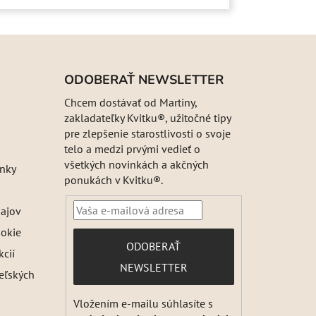
ODOBERAŤ NEWSLETTER
Chcem dostávať od Martiny,
zakladateľky Kvitku®, užitočné tipy
pre zlepšenie starostlivosti o svoje
telo a medzi prvými vedieť o
všetkých novinkách a akčných
nky
ponukách v Kvitku®.
ajov
ookie
PRIHLÁSIŤ
ODOBERAŤ
kcií
SA
NEWSLETTER
teľských
Vložením e-mailu súhlasíte s