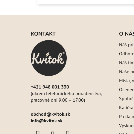
Z
á
KONTAKT
O NÁ
p
Náš pr
ä
Odborný
t
i
Náš tí
e
Naše pr
Misia, v
+421 948 001 330
Oceneni
(okrem telefonického poradenstva,
Spoloč
pracovné dni 9.00 – 17.00)
Kariéra
obchod
@
kvitok.sk
Predajn
info@kvitok.sk
Výskum