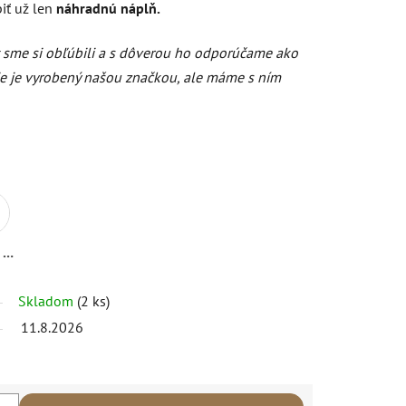
iť už len
náhradnú náplň.
t sme si obľúbili a s dôverou ho odporúčame ako
Nie je vyrobený našou značkou, ale máme s ním
Odtieň 04
Skladom
(2 ks)
11.8.2026