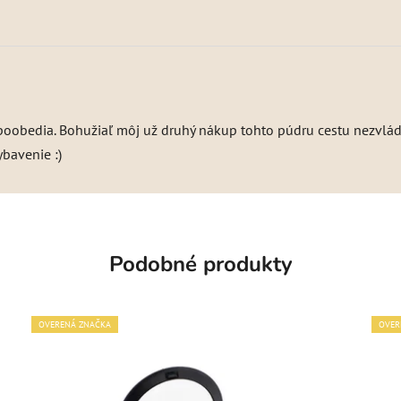
 poobedia. Bohužiaľ môj už druhý nákup tohto púdru cestu nezvládo
bavenie :)
Podobné produkty
OVERENÁ ZNAČKA
OVER