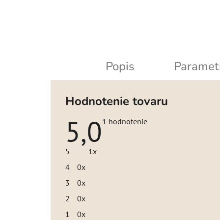
Popis
Paramet
Hodnotenie tovaru
5,0
Priemerné
1 hodnotenie
hodnotenie
produktu
je
5
1x
5,0
z
4
0x
5
hviezdičiek.
3
0x
2
0x
1
0x