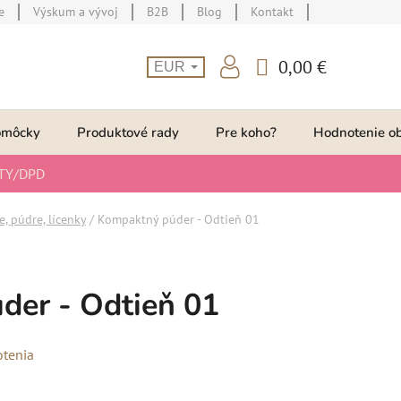
e
Výskum a vývoj
B2B
Blog
Kontakt
0,00 €
EUR
NÁKUPNÝ
KOŠÍK
omôcky
Produktové rady
Pre koho?
Hodnotenie o
TY/DPD
, púdre, lícenky
/
Kompaktný púder - Odtieň 01
der - Odtieň 01
otenia