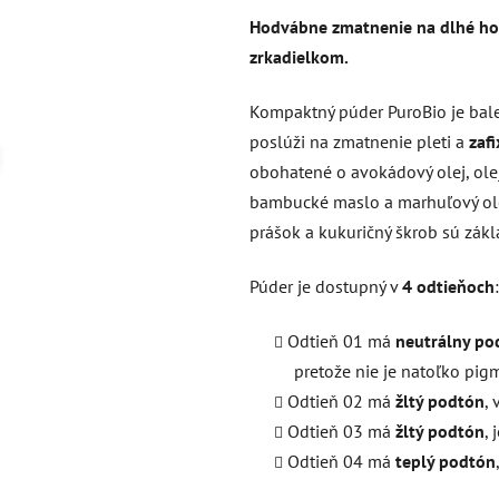
produktu
Hodvábne zmatnenie na dlhé hod
je
zrkadielkom.
5,0
z
Kompaktný púder PuroBio je bal
5
poslúži na zmatnenie pleti a
zaf
hviezdičiek.
obohatené o avokádový olej, olej
bambucké maslo a marhuľový ole
prášok a kukuričný škrob sú zá
Púder je dostupný v
4 odtieňoch
:
Odtieň 01 má
neutrálny po
pretože nie je natoľko pig
Odtieň 02 má
žltý podtón
,
Odtieň 03 má
žltý podtón
,
Odtieň 04 má
teplý podtón