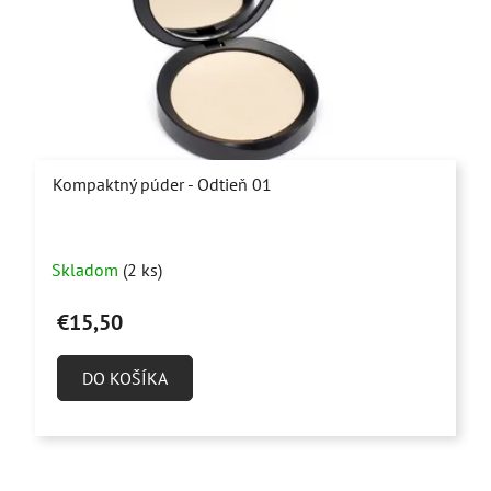
Kompaktný púder - Odtieň 01
Priemerné
Skladom
(2 ks)
hodnotenie
produktu
€15,50
je
5,0
DO KOŠÍKA
z
5
hviezdičiek.