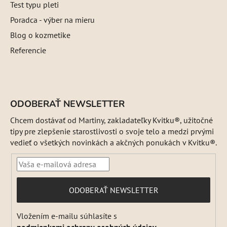
Test typu pleti
Poradca - výber na mieru
Blog o kozmetike
Referencie
ODOBERAŤ NEWSLETTER
Chcem dostávať od Martiny, zakladateľky Kvitku®, užitočné
tipy pre zlepšenie starostlivosti o svoje telo a medzi prvými
vedieť o všetkých novinkách a akčných ponukách v Kvitku®.
PRIHLÁSIŤ
ODOBERAŤ NEWSLETTER
SA
Vložením e-mailu súhlasíte s
podmienkami ochrany osobných údajov