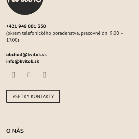
e
+421 948 001 330
(okrem telefonického poradenstva, pracovné dni 9.00 –
17.00)
obchod
@
kvitok.sk
info@kvitok.sk
VŠETKY KONTAKTY
O NÁS