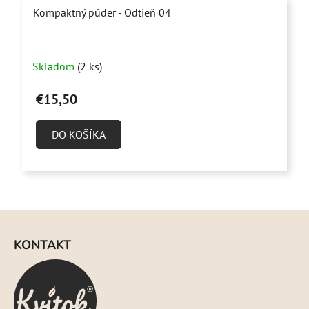
Kompaktný púder - Odtieň 04
Skladom
(2 ks)
€15,50
DO KOŠÍKA
Z
á
KONTAKT
p
ä
t
i