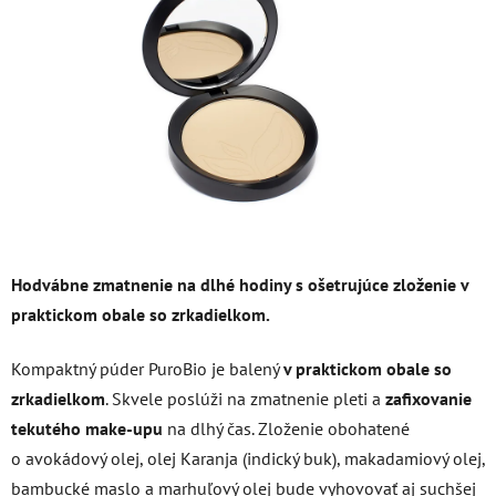
5
hviezdičiek.
Hodvábne zmatnenie na dlhé hodiny s ošetrujúce zloženie v
praktickom obale so zrkadielkom.
Kompaktný púder PuroBio je balený
v praktickom obale so
zrkadielkom
. Skvele poslúži na zmatnenie pleti a
zafixovanie
tekutého make-upu
na dlhý čas. Zloženie obohatené
o avokádový olej, olej Karanja (indický buk), makadamiový olej,
bambucké maslo a marhuľový olej bude vyhovovať aj suchšej