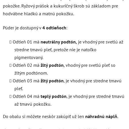
pokožke. Ryžový prášok a kukuričný škrob sú základom pre
hodvábne hladkú a matnú pokožku.
Púder je dostupný v
4 odtieňoch
:
Odtieň 01 má
neutrálny podtón,
je vhodný pre svetlú až
stredne tmavú pleť, pretože nie je natoľko
pigmentovaný.
Odtieň 02 má
žltý podtón
, vhodný pre svetlú pleť so
žltým podtónom.
Odtieň 03 má
žltý podtón
, je vhodný pre stredne tmavú
pleť.
Odtieň 04 má
teplý podtón
, je vhodný pre stredné tmavú
až tmavú pokožku.
Do obalu si môžete neskôr zakúpiť už len
náhradnú náplň.