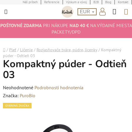
Prejsť
Náš príbeh
Referencie
Výskum a vývoj
B2B
Blog
Kontakt
Hľad
N
na
EUR
obsah
K
POŠTOVNÉ ZDARMA
PRI NÁKUPE
NAD 40 €
NA VÝDAJNÉ MIESTA
PACKETY/DPD
Domov
/
Pleť
/
Líčenie
/
Rozjasňovače tváre, púdre, lícenky
/
Kompaktný
púder - Odtieň 03
Kompaktný púder - Odtieň
03
Priemerné
Neohodnotené
Podrobnosti hodnotenia
hodnotenie
Značka:
PuroBio
produktu
OVERENÁ ZNAČKA
je
0,0
z