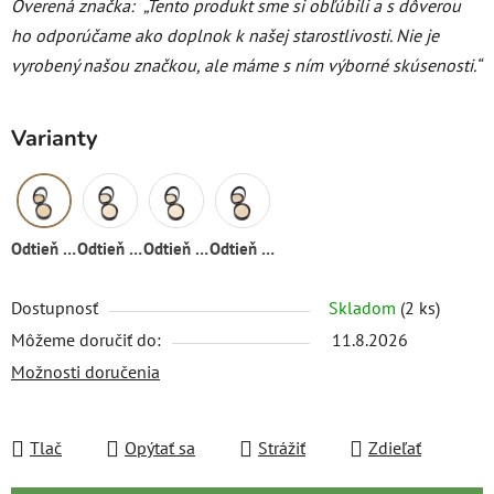
Overená značka:
„Tento produkt sme si obľúbili a s dôverou
ho odporúčame ako doplnok k našej starostlivosti. Nie je
vyrobený našou značkou, ale máme s ním výborné skúsenosti.“
Varianty
Odtieň 03
Odtieň 01
Odtieň 02
Odtieň 04
Dostupnosť
Skladom
(2 ks)
Môžeme doručiť do:
11.8.2026
Možnosti doručenia
Tlač
Opýtať sa
Strážiť
Zdieľať