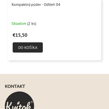
Kompaktný púder - Odtieň 04
Skladom
(2 ks)
€15,50
DO KOŠÍKA
Z
á
KONTAKT
p
ä
t
i