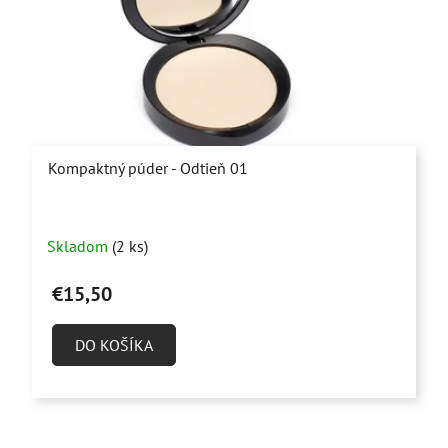
Kompaktný púder - Odtieň 01
Priemerné
Skladom
(2 ks)
hodnotenie
produktu
€15,50
je
5,0
DO KOŠÍKA
z
5
hviezdičiek.