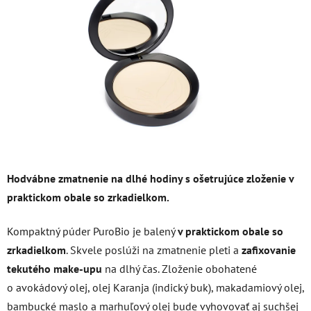
5
hviezdičiek.
Hodvábne zmatnenie na dlhé hodiny s ošetrujúce zloženie v
praktickom obale so zrkadielkom.
Kompaktný púder PuroBio je balený
v praktickom obale so
zrkadielkom
. Skvele poslúži na zmatnenie pleti a
zafixovanie
tekutého make-upu
na dlhý čas. Zloženie obohatené
o avokádový olej, olej Karanja (indický buk), makadamiový olej,
bambucké maslo a marhuľový olej bude vyhovovať aj suchšej