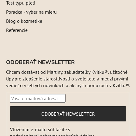
Test typu pleti
Poradca - výber na mieru
Blog o kozmetike
Referencie
ODOBERAŤ NEWSLETTER
Chcem dostávať od Martiny, zakladateľky Kvitku®, užitočné
tipy pre zlepšenie starostlivosti o svoje telo a medzi prvými
vedieť o všetkých novinkách a akčných ponukách v Kvitku®.
PRIHLÁSIŤ
ODOBERAŤ NEWSLETTER
SA
Vložením e-mailu súhlasíte s
podmienkami ochrany osobných údajov