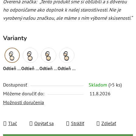
Overená značka:
„Tento produkt sme si obľúbili a s dôverou
ho odporúčame ako doplnok k našej starostlivosti. Nie je
vyrobený našou značkou, ale máme s ním výborné skúsenosti.“
Varianty
Odtieň 02
Odtieň 01
Odtieň 03
Odtieň 04
Dostupnosť
Skladom
(>5 ks)
Môžeme doručiť do:
11.8.2026
Možnosti doručenia
Tlač
Opýtať sa
Strážiť
Zdieľať