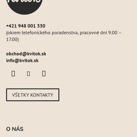
e
+421 948 001 330
(okrem telefonického poradenstva, pracovné dni 9.00 –
17.00)
obchod
@
kvitok.sk
info@kvitok.sk
VŠETKY KONTAKTY
O NÁS