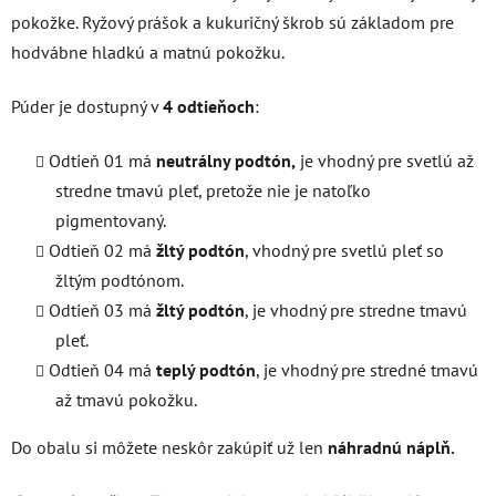
pokožke. Ryžový prášok a kukuričný škrob sú základom pre
hodvábne hladkú a matnú pokožku.
Púder je dostupný v
4 odtieňoch
:
Odtieň 01 má
neutrálny podtón,
je vhodný pre svetlú až
stredne tmavú pleť, pretože nie je natoľko
pigmentovaný.
Odtieň 02 má
žltý podtón
, vhodný pre svetlú pleť so
žltým podtónom.
Odtieň 03 má
žltý podtón
, je vhodný pre stredne tmavú
pleť.
Odtieň 04 má
teplý podtón
, je vhodný pre stredné tmavú
až tmavú pokožku.
Do obalu si môžete neskôr zakúpiť už len
náhradnú náplň.