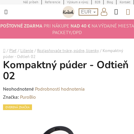
Prejsť
Náš príbeh
Referencie
Výskum a vývoj
B2B
Blog
Kontakt
Hľad
N
na
EUR
obsah
K
POŠTOVNÉ ZDARMA
PRI NÁKUPE
NAD 40 €
NA VÝDAJNÉ MIESTA
PACKETY/DPD
Domov
/
Pleť
/
Líčenie
/
Rozjasňovače tváre, púdre, lícenky
/
Kompaktný
púder - Odtieň 02
Kompaktný púder - Odtieň
02
Priemerné
Neohodnotené
Podrobnosti hodnotenia
hodnotenie
Značka:
PuroBio
produktu
OVERENÁ ZNAČKA
je
0,0
z