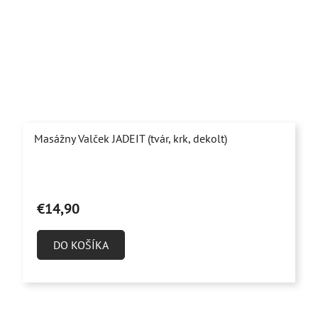
Masážny Valček JADEIT (tvár, krk, dekolt)
Priemerné
hodnotenie
€14,90
produktu
je
DO KOŠÍKA
4,9
z
5
hviezdičiek.