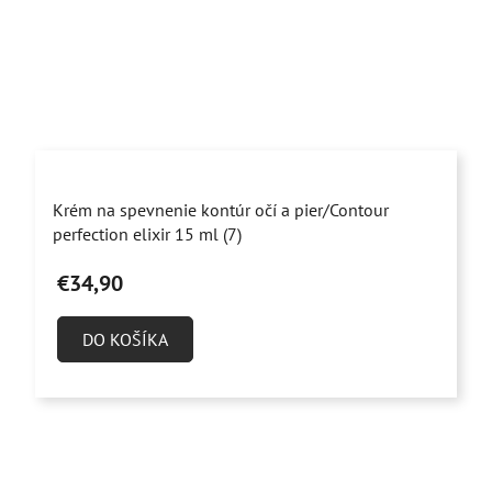
Priemerné
Krém na spevnenie kontúr očí a pier/Contour
hodnotenie
perfection elixir 15 ml (7)
produktu
€34,90
je
5,0
DO KOŠÍKA
z
5
hviezdičiek.