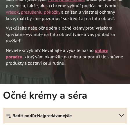
prevenciu, takže, ak sa chceme vyhnúť predčasnej tvorbe
vrások
,
presušeniu pokožky
a zníženiu vlastnej ochrany
kože, mali by sme pozornosť sústrediť aj na túto oblasť.
Vyskúšajte naše očné séra a očné krémy proti vráskam
špeciálne vyvinuté na túto oblasť tváre a váš pohľad sa
rozžiari!
Neviete si vybrať? Neváhajte a využite nášho
online
poradcu
, ktorý vám okamžite na mieru odporučí tie správne
produkty a zostaví celú rutinu.
Očné krémy a séra
R
Radiť podľa:
Najpredávanejšie
a
d