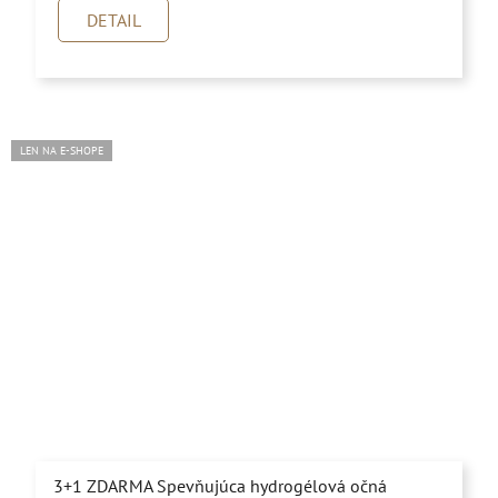
je
DETAIL
5,0
z
5
hviezdičiek.
LEN NA E-SHOPE
3+1 ZDARMA Spevňujúca hydrogélová očná