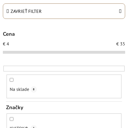
e
n
ZAVRIEŤ FILTER
i
e
p
Cena
r
€
4
€
35
o
d
u
k
t
o
Na sklade
8
v
Značky