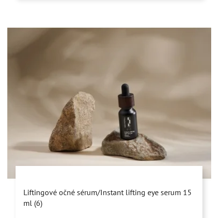
Priemerné
Liftingové očné sérum/Instant lifting eye serum 15
hodnotenie
ml (6)
produktu