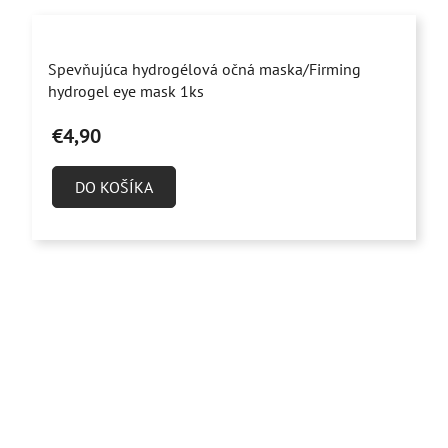
Priemerné
Spevňujúca hydrogélová očná maska/Firming
hodnotenie
hydrogel eye mask 1ks
produktu
€4,90
je
5,0
DO KOŠÍKA
z
5
hviezdičiek.