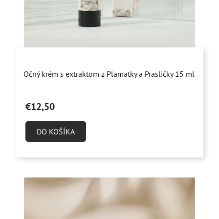
d
u
k
t
o
Priemerné
v
Očný krém s extraktom z Plamatky a Prasličky 15 ml
hodnotenie
produktu
€12,50
je
4,9
DO KOŠÍKA
z
5
hviezdičiek.