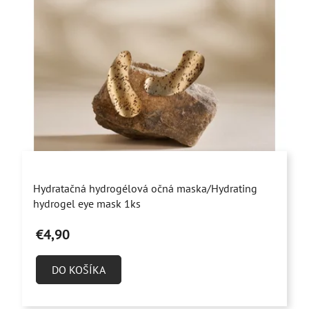
Priemerné
Hydratačná hydrogélová očná maska/Hydrating
hodnotenie
hydrogel eye mask 1ks
produktu
€4,90
je
5,0
DO KOŠÍKA
z
5
hviezdičiek.