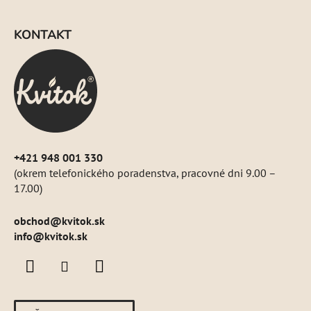
Z
e
á
p
KONTAKT
p
r
ä
v
k
t
y
i
v
e
ý
p
i
+421 948 001 330
s
(okrem telefonického poradenstva, pracovné dni 9.00 –
u
17.00)
obchod
@
kvitok.sk
info@kvitok.sk