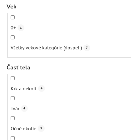
Udržanie hydratácie
1
Vek
Upokojenie
8
0+
1
Prebiotické pôsobenie - podpora mikrobiómu kože
2
Všetky vekové kategórie (dospelí)
7
Redukcia kruhov pod očami
5
Časť tela
Redukcia opuchov
9
Krk a dekolt
4
Rozjasnenie
8
Tvár
4
Spevnenie poko
2
Očné okolie
9