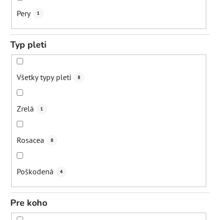
Spevnenie pokožky
6
Pery
1
Zjemnenie vrások
3
Typ pleti
Stimulácia lymfatického systému
1
Všetky typy pleti
8
Uvoľnenie svalo
1
Zrelá
1
Zmiernenie zápal
3
Rosacea
8
Podpora rastu vlasov
1
Poškodená
4
Posilnenie odolnosti vlasu
1
Pre koho