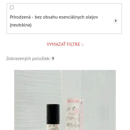
Prirodzená - bez obsahu esenciálnych olejov
8
(neutrálna)
VYMAZAŤ FILTRE
Zobrazených položiek:
9
V
ý
p
i
s
p
r
o