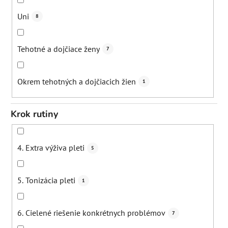
Zmiernenie vypadávania vlasov
1
Uni
8
Tehotné a dojčiace ženy
7
Okrem tehotných a dojčiacich žien
1
Krok rutiny
4. Extra výživa pleti
5
5. Tonizácia pleti
1
6. Cielené riešenie konkrétnych problémov
7