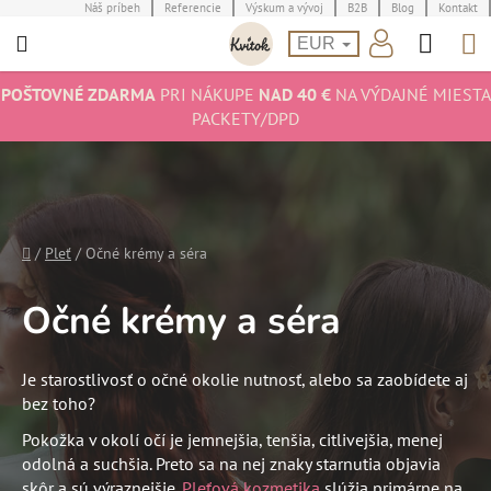
Prejsť
Náš príbeh
Referencie
Výskum a vývoj
B2B
Blog
Kontakt
Hľad
N
na
EUR
obsah
K
POŠTOVNÉ ZDARMA
PRI NÁKUPE
NAD 40 €
NA VÝDAJNÉ MIESTA
PACKETY/DPD
Domov
/
Pleť
/
Očné krémy a séra
Očné krémy a séra
Je starostlivosť o očné okolie nutnosť, alebo sa zaobídete aj
bez toho?
Pokožka v okolí očí je jemnejšia, tenšia, citlivejšia, menej
odolná a suchšia. Preto sa na nej znaky starnutia objavia
skôr a sú výraznejšie.
Pleťová kozmetika
slúžia primárne na