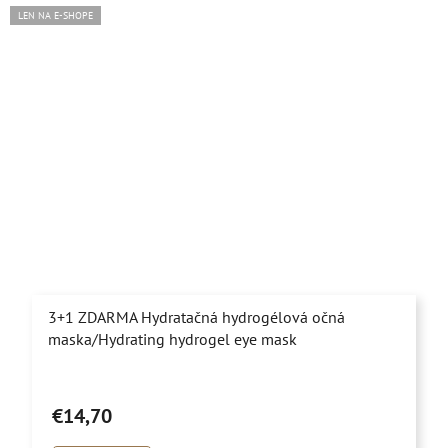
LEN NA E-SHOPE
3+1 ZDARMA Hydratačná hydrogélová očná
maska/Hydrating hydrogel eye mask
Priemerné
hodnotenie
€14,70
produktu