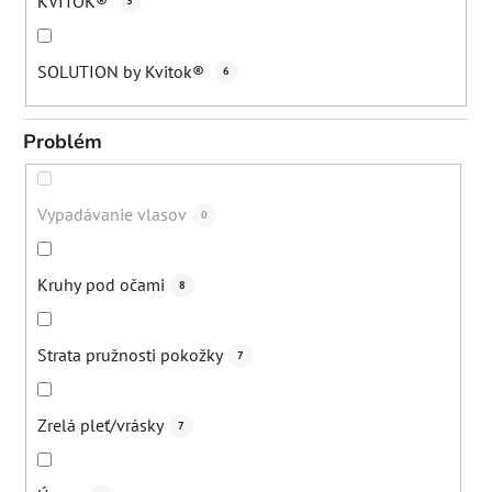
KVITOK®
3
SOLUTION by Kvitok®
6
Problém
Vypadávanie vlasov
0
Kruhy pod očami
8
Strata pružnosti pokožky
7
Zrelá pleť/vrásky
7