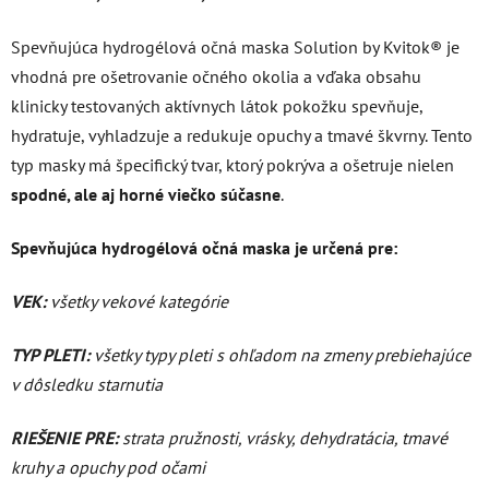
Spevňujúca hydrogélová očná maska Solution by Kvitok® je
vhodná pre ošetrovanie očného okolia a vďaka obsahu
klinicky testovaných aktívnych látok pokožku spevňuje,
hydratuje, vyhladzuje a redukuje opuchy a tmavé škvrny. Tento
typ masky má špecifický tvar, ktorý pokrýva a ošetruje nielen
spodné, ale aj horné viečko súčasne
.
Spevňujúca hydrogélová očná maska je určená pre:
VEK:
všetky vekové kategórie
TYP PLETI:
všetky typy pleti s ohľadom na zmeny prebiehajúce
v dôsledku starnutia
RIEŠENIE PRE:
strata pružnosti, vrásky, dehydratácia, tmavé
kruhy a opuchy pod očami