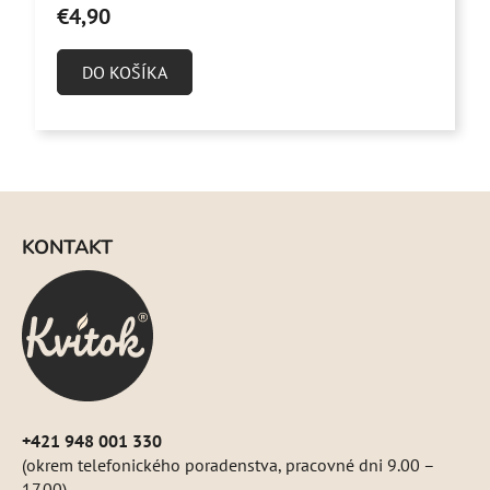
produktu
€4,90
je
5,0
DO KOŠÍKA
z
5
hviezdičiek.
Z
á
KONTAKT
p
ä
t
i
e
+421 948 001 330
(okrem telefonického poradenstva, pracovné dni 9.00 –
17.00)