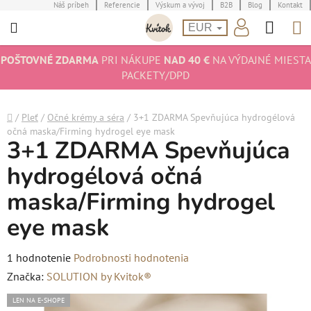
Prejsť
Náš príbeh
Referencie
Výskum a vývoj
B2B
Blog
Kontakt
Hľad
N
na
EUR
obsah
K
POŠTOVNÉ ZDARMA
PRI NÁKUPE
NAD 40 €
NA VÝDAJNÉ MIESTA
PACKETY/DPD
Domov
/
Pleť
/
Očné krémy a séra
/
3+1 ZDARMA Spevňujúca hydrogélová
očná maska/Firming hydrogel eye mask
3+1 ZDARMA Spevňujúca
hydrogélová očná
maska/Firming hydrogel
eye mask
Priemerné
1 hodnotenie
Podrobnosti hodnotenia
hodnotenie
Značka:
SOLUTION by Kvitok®
produktu
LEN NA E-SHOPE