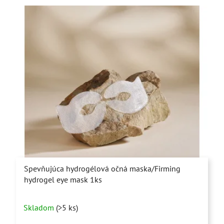
Spevňujúca hydrogélová očná maska/Firming
hydrogel eye mask 1ks
Priemerné
Skladom
(>5 ks)
hodnotenie