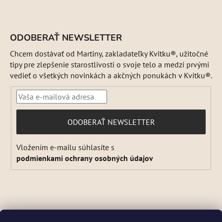
ODOBERAŤ NEWSLETTER
Chcem dostávať od Martiny, zakladateľky Kvitku®, užitočné
tipy pre zlepšenie starostlivosti o svoje telo a medzi prvými
vedieť o všetkých novinkách a akčných ponukách v Kvitku®.
PRIHLÁSIŤ
ODOBERAŤ NEWSLETTER
SA
Vložením e-mailu súhlasíte s
podmienkami ochrany osobných údajov