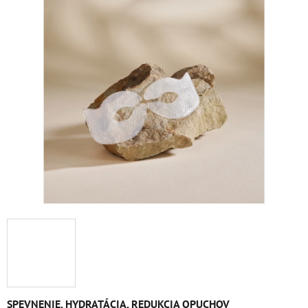
je
5,0
z
5
hviezdičiek.
SPEVNENIE, HYDRATÁCIA, REDUKCIA OPUCHOV