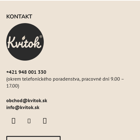
Z
á
KONTAKT
p
ä
t
i
e
+421 948 001 330
(okrem telefonického poradenstva, pracovné dni 9.00 –
17.00)
obchod
@
kvitok.sk
info@kvitok.sk