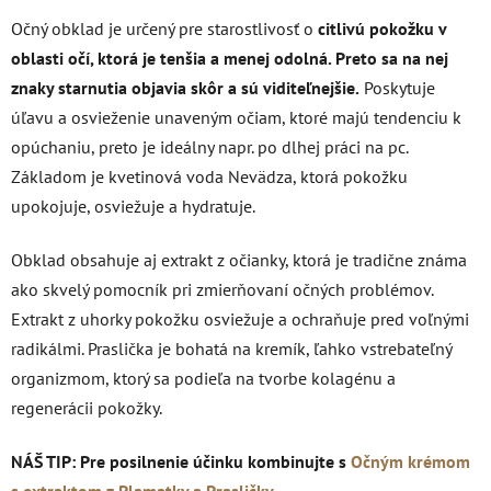
Očný obklad je určený pre starostlivosť o
citlivú pokožku v
oblasti očí, ktorá je tenšia a menej odolná. Preto sa na nej
znaky starnutia objavia skôr a sú viditeľnejšie.
Poskytuje
úľavu a osvieženie unaveným očiam, ktoré majú tendenciu k
opúchaniu, preto je ideálny napr. po dlhej práci na pc.
Základom je kvetinová voda Nevädza, ktorá pokožku
upokojuje, osviežuje a hydratuje.
Obklad obsahuje aj extrakt z očianky, ktorá je tradične
známa
ako skvelý pomocník pri zmierňovaní očných problémov.
Extrakt z uhorky pokožku osviežuje a ochraňuje pred voľnými
radikálmi.
Praslička je bohatá na kremík, ľahko vstrebateľný
organizmom, ktorý sa podieľa na tvorbe kolagénu a
regenerácii pokožky.
NÁŠ TIP: Pre posilnenie účinku kombinujte s
Očným krémom