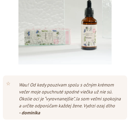
5
hviezdičiek.
⭐
Wau! Od kedy pouzivam spolu s očným krémom
večer moje opuchnuté spodné viečka už nie sú.
Okolie oci je “vyrovnanejšie”. Ja som veľmi spokojna
a určite odporúčam každej žene. Vydrzi ozaj dlho
- dominika