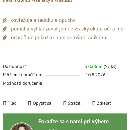
s extraktom z Plamatky a Prasličky
osviežuje a redukuje opuchy
pomáha vyhladzovať jemné vrásky okolo očí a pier
ochraňuje pokožku pred voľnými radikálmi
Dostupnosť
Skladom
(>5 ks)
Môžeme doručiť do:
10.8.2026
Možnosti doručenia
Tlač
Opýtať sa
Strážiť
Zdieľať
Poraďte sa s nami pri výbere