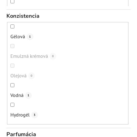
Večer
6
Konzistencia
Gélová
1
Emulzná krémová
0
Olejová
0
Vodná
1
Hydrogél
3
Parfumácia