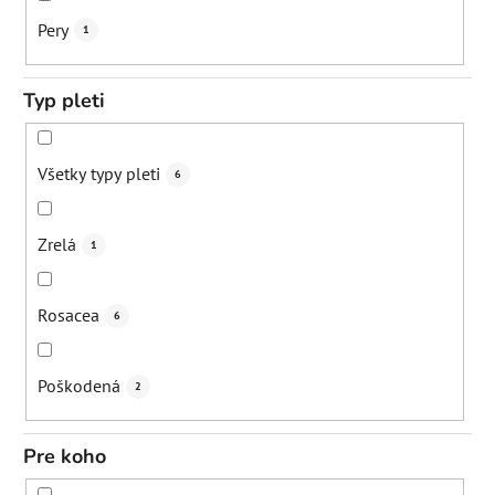
Spevnenie pokožky
5
Pery
1
Zjemnenie vrások
2
Typ pleti
Stimulácia lymfatického systému
1
Všetky typy pleti
6
Uvoľnenie svalo
1
Zrelá
1
Zmiernenie zápal
2
Rosacea
6
Podpora rastu vlasov
0
Poškodená
2
Posilnenie odolnosti vlasu
0
Pre koho