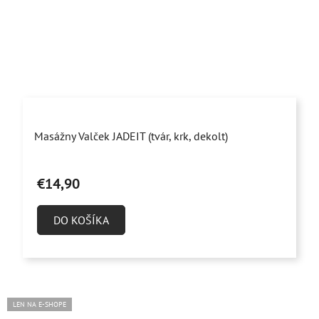
Priemerné
Masážny Valček JADEIT (tvár, krk, dekolt)
hodnotenie
produktu
€14,90
je
4,9
DO KOŠÍKA
z
5
hviezdičiek.
LEN NA E-SHOPE