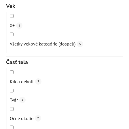
Udržanie hydratácie
0
Vek
Upokojenie
5
0+
1
Prebiotické pôsobenie - podpora mikrobiómu kože
1
Všetky vekové kategórie (dospelí)
5
Redukcia kruhov pod očami
3
Časť tela
Redukcia opuchov
7
Krk a dekolt
2
Rozjasnenie
6
Tvár
2
Spevnenie poko
1
Očné okolie
7