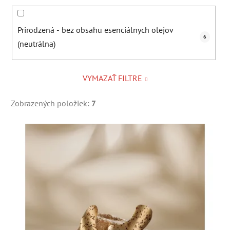
Prirodzená - bez obsahu esenciálnych olejov
6
(neutrálna)
VYMAZAŤ FILTRE
Zobrazených položiek:
7
V
ý
p
i
s
p
r
o