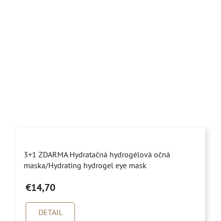
Priemerné
3+1 ZDARMA Hydratačná hydrogélová očná
hodnotenie
maska/Hydrating hydrogel eye mask
produktu
€14,70
je
5,0
DETAIL
z