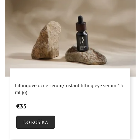
Priemerné
Liftingové očné sérum/Instant lifting eye serum 15
hodnotenie
ml (6)
produktu
€35
je
5,0
DO KOŠÍKA
z
5
hviezdičiek.