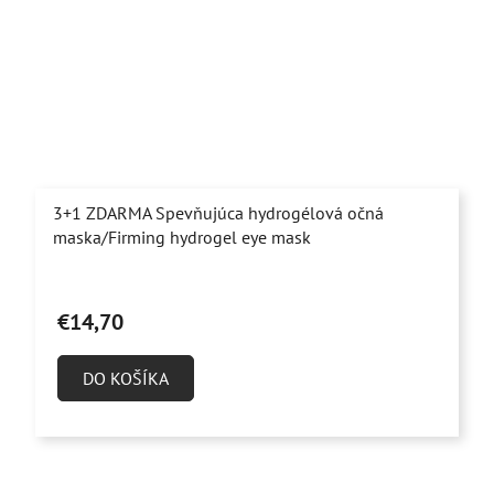
3+1 ZDARMA Spevňujúca hydrogélová očná
maska/Firming hydrogel eye mask
Priemerné
hodnotenie
€14,70
produktu
je
DO KOŠÍKA
5,0
z
5
hviezdičiek.