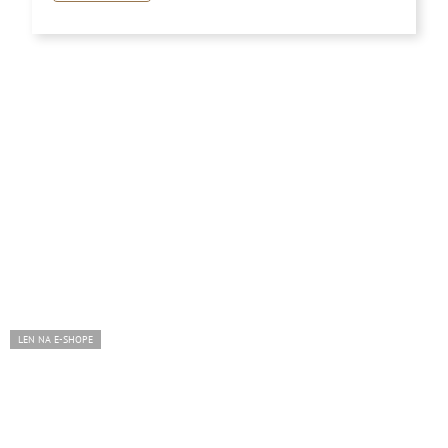
5
hviezdičiek.
LEN NA E-SHOPE