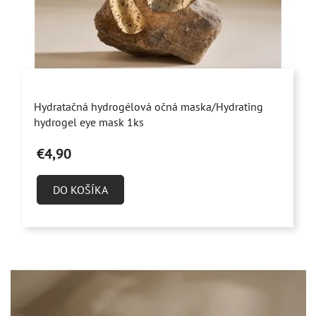
d
u
k
t
o
Priemerné
v
Hydratačná hydrogélová očná maska/Hydrating
hodnotenie
hydrogel eye mask 1ks
produktu
€4,90
je
5,0
DO KOŠÍKA
z
5
hviezdičiek.