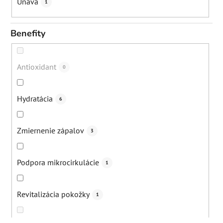
Únava
1
Benefity
Antioxidant
0
Hydratácia
6
Zmiernenie zápalov
3
Podpora mikrocirkulácie
1
Revitalizácia pokožky
1