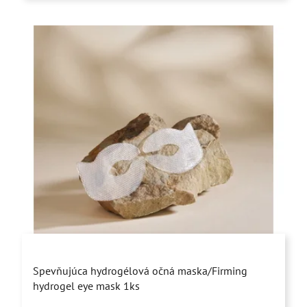
Priemerné
Spevňujúca hydrogélová očná maska/Firming
hodnotenie
hydrogel eye mask 1ks
produktu