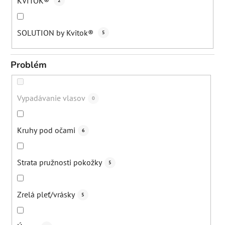
KVITOK®
2
SOLUTION by Kvitok®
5
Problém
Vypadávanie vlasov
0
Kruhy pod očami
6
Strata pružnosti pokožky
5
Zrelá pleť/vrásky
5