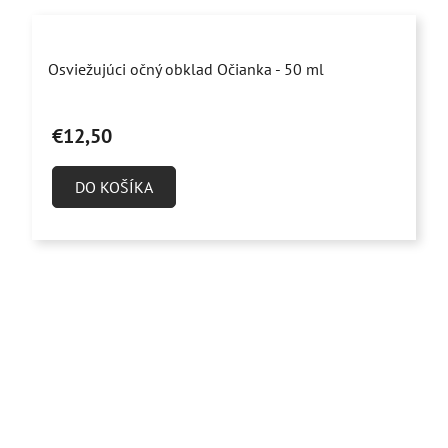
Priemerné
Osviežujúci očný obklad Očianka - 50 ml
hodnotenie
produktu
€12,50
je
4,8
DO KOŠÍKA
z
5
hviezdičiek.