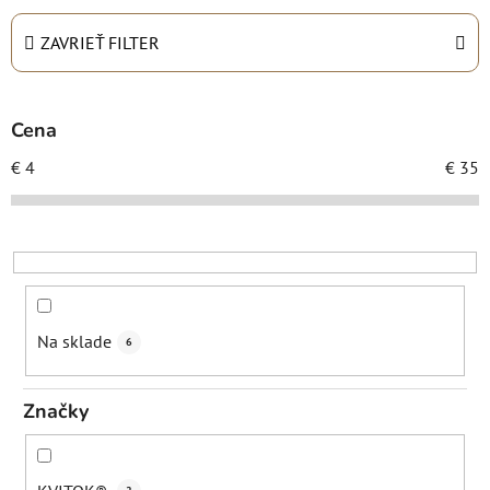
e
n
ZAVRIEŤ FILTER
i
e
p
Cena
r
€
4
€
35
o
d
u
k
t
o
Na sklade
6
v
Značky