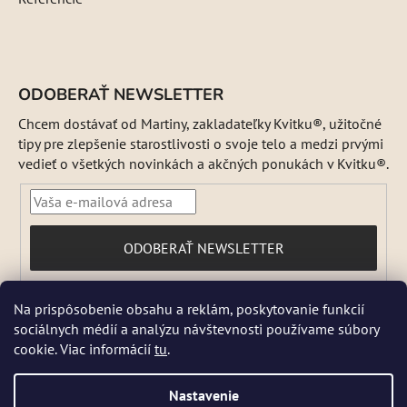
ODOBERAŤ NEWSLETTER
Chcem dostávať od Martiny, zakladateľky Kvitku®, užitočné
tipy pre zlepšenie starostlivosti o svoje telo a medzi prvými
vedieť o všetkých novinkách a akčných ponukách v Kvitku®.
PRIHLÁSIŤ
ODOBERAŤ NEWSLETTER
SA
Vložením e-mailu súhlasíte s
Na prispôsobenie obsahu a reklám, poskytovanie funkcií
podmienkami ochrany osobných údajov
sociálnych médií a analýzu návštevnosti používame súbory
DŇA 5 a 6 AUGUSTA NEBUDEME ODOSIELAŤ ŽIADNE ZÁSIELKY. ☀️
cookie. Viac informácií
tu
.
Letná prevádzka: Počas horúcich dní chránime kvalitu našich výrobkov,
preto sa môže dodanie mierne predĺžiť. V piatky zásielky neodosielame.
Pri extrémnych horúčavách môžeme odoslanie dočasne pozastaviť.
Nastavenie
Niektoré produkty sú počas leta dočasne nedostupné, pretože by sa