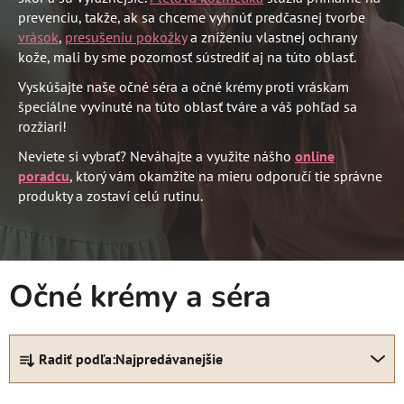
prevenciu, takže, ak sa chceme vyhnúť predčasnej tvorbe
vrások
,
presušeniu pokožky
a zníženiu vlastnej ochrany
kože, mali by sme pozornosť sústrediť aj na túto oblasť.
Vyskúšajte naše očné séra a očné krémy proti vráskam
špeciálne vyvinuté na túto oblasť tváre a váš pohľad sa
rozžiari!
Neviete si vybrať? Neváhajte a využite nášho
online
poradcu
, ktorý vám okamžite na mieru odporučí tie správne
produkty a zostaví celú rutinu.
Očné krémy a séra
R
Radiť podľa:
Najpredávanejšie
a
d