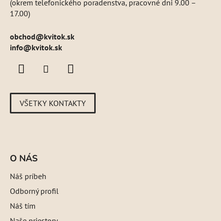
(okrem telefonického poradenstva, pracovné dni 9.00 –
u
17.00)
obchod
@
kvitok.sk
info@kvitok.sk
VŠETKY KONTAKTY
O NÁS
Náš príbeh
Odborný profil
Náš tím
Naše priestory