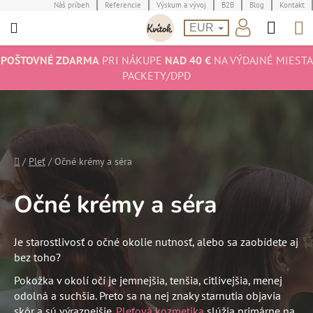
Prejsť
Náš príbeh
Referencie
Výskum a vývoj
B2B
Blog
Kontakt
Hľad
N
na
EUR
obsah
K
POŠTOVNÉ ZDARMA
PRI NÁKUPE
NAD 40 €
NA VÝDAJNÉ MIESTA
PACKETY/DPD
Domov
/
Pleť
/
Očné krémy a séra
Očné krémy a séra
Je starostlivosť o očné okolie nutnosť, alebo sa zaobídete aj
bez toho?
Pokožka v okolí očí je jemnejšia, tenšia, citlivejšia, menej
odolná a suchšia. Preto sa na nej znaky starnutia objavia
skôr a sú výraznejšie.
Pleťová kozmetika
slúžia primárne na