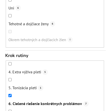
Zmiernenie vypadávania vlasov
0
Uni
6
Tehotné a dojčiace ženy
6
Okrem tehotných a dojčiacich žien
0
Krok rutiny
4. Extra výživa pleti
5
5. Tonizácia pleti
1
6. Cielené riešenie konkrétnych problémov
7