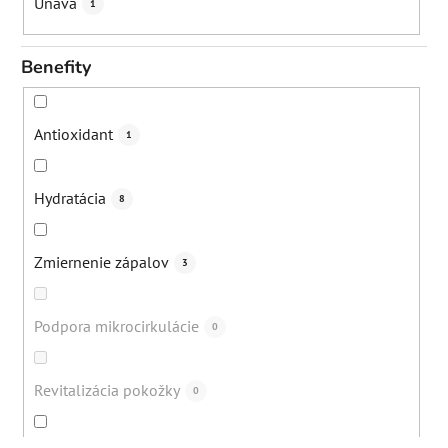
Únava
1
Benefity
Antioxidant
1
Hydratácia
8
Zmiernenie zápalov
3
Podpora mikrocirkulácie
0
Revitalizácia pokožky
0