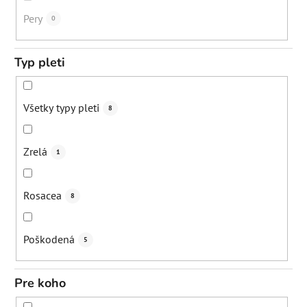
Spevnenie pokožky
5
Pery
0
Zjemnenie vrások
3
Typ pleti
Stimulácia lymfatického systému
0
Všetky typy pleti
8
Uvoľnenie svalo
0
Zrelá
1
Zmiernenie zápal
3
Rosacea
8
Podpora rastu vlasov
0
Poškodená
5
Posilnenie odolnosti vlasu
0
Pre koho