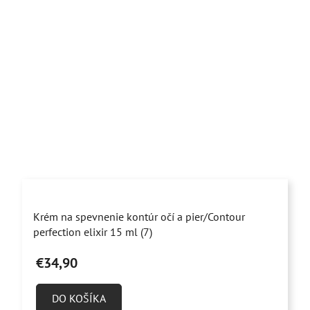
Priemerné
Krém na spevnenie kontúr očí a pier/Contour
hodnotenie
perfection elixir 15 ml (7)
produktu
€34,90
je
5,0
DO KOŠÍKA
z