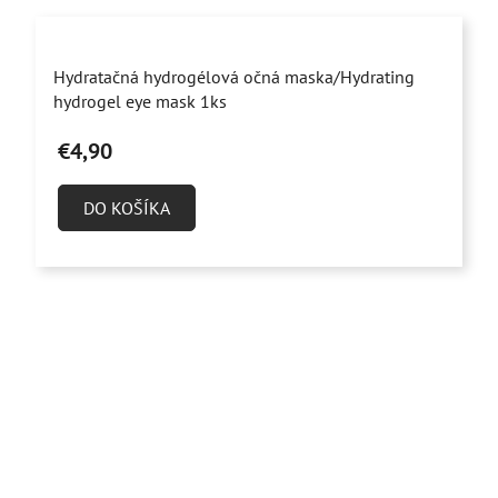
Priemerné
Hydratačná hydrogélová očná maska/Hydrating
hodnotenie
hydrogel eye mask 1ks
produktu
€4,90
je
5,0
DO KOŠÍKA
z
5
hviezdičiek.