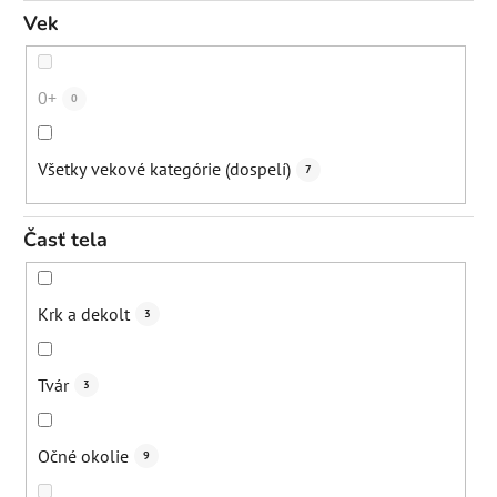
Udržanie hydratácie
1
Vek
Upokojenie
7
0+
0
Prebiotické pôsobenie - podpora mikrobiómu kože
2
Všetky vekové kategórie (dospelí)
7
Redukcia kruhov pod očami
5
Časť tela
Redukcia opuchov
8
Krk a dekolt
3
Rozjasnenie
8
Tvár
3
Spevnenie poko
2
Očné okolie
9