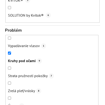
KVITOK®
3
SOLUTION by Kvitok®
6
Problém
Vypadávanie vlasov
1
Kruhy pod očami
9
Strata pružnosti pokožky
7
Zrelá pleť/vrásky
8