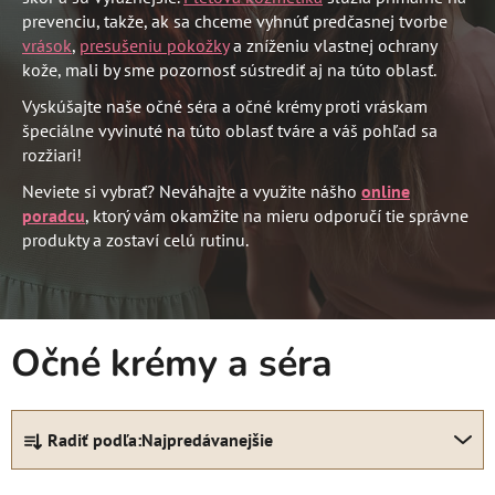
prevenciu, takže, ak sa chceme vyhnúť predčasnej tvorbe
vrások
,
presušeniu pokožky
a zníženiu vlastnej ochrany
kože, mali by sme pozornosť sústrediť aj na túto oblasť.
Vyskúšajte naše očné séra a očné krémy proti vráskam
špeciálne vyvinuté na túto oblasť tváre a váš pohľad sa
rozžiari!
Neviete si vybrať? Neváhajte a využite nášho
online
poradcu
, ktorý vám okamžite na mieru odporučí tie správne
produkty a zostaví celú rutinu.
Očné krémy a séra
R
Radiť podľa:
Najpredávanejšie
a
d