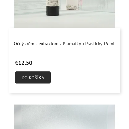
d
u
k
t
o
Priemerné
v
Očný krém s extraktom z Plamatky a Prasličky 15 ml
hodnotenie
produktu
€12,50
je
4,9
DO KOŠÍKA
z
5
hviezdičiek.