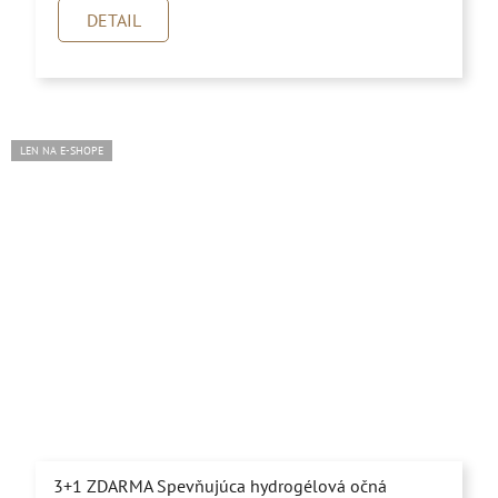
je
DETAIL
5,0
z
5
hviezdičiek.
LEN NA E-SHOPE
3+1 ZDARMA Spevňujúca hydrogélová očná