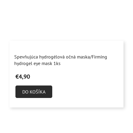
Priemerné
Spevňujúca hydrogélová očná maska/Firming
hodnotenie
hydrogel eye mask 1ks
produktu
€4,90
je
5,0
DO KOŠÍKA
z
5
hviezdičiek.