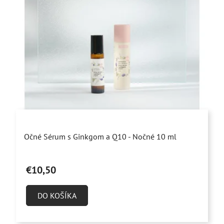
Priemerné
Očné Sérum s Ginkgom a Q10 - Nočné 10 ml
hodnotenie
produktu
€10,50
je
4,9
DO KOŠÍKA
z
5
hviezdičiek.