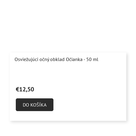
Osviežujúci očný obklad Očianka - 50 ml
Priemerné
hodnotenie
€12,50
produktu
je
DO KOŠÍKA
4,8
z
5
hviezdičiek.