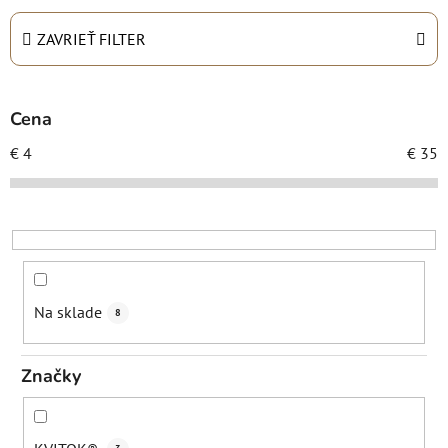
e
n
ZAVRIEŤ FILTER
i
e
p
Cena
r
€
4
€
35
o
d
u
k
t
o
Na sklade
8
v
Značky