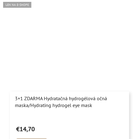
LEN NA E-SHOPE
3+1 ZDARMA Hydratačná hydrogélová očná
maska/Hydrating hydrogel eye mask
Priemerné
hodnotenie
€14,70
produktu