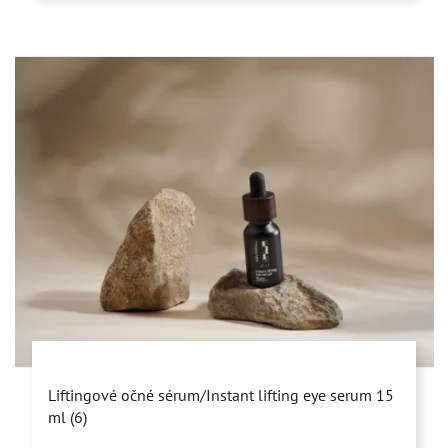
Priemerné
Liftingové očné sérum/Instant lifting eye serum 15
hodnotenie
ml (6)
produktu