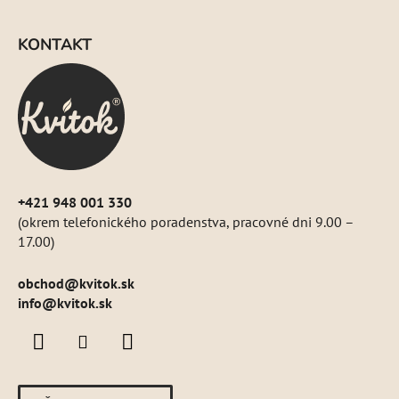
Z
e
á
p
KONTAKT
p
r
ä
v
k
t
y
i
v
e
ý
p
i
+421 948 001 330
s
(okrem telefonického poradenstva, pracovné dni 9.00 –
u
17.00)
obchod
@
kvitok.sk
info@kvitok.sk