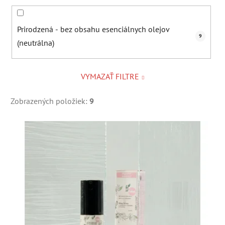
Prirodzená - bez obsahu esenciálnych olejov
9
(neutrálna)
VYMAZAŤ FILTRE
Zobrazených položiek:
9
V
ý
p
i
s
p
r
o