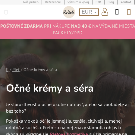
Prejsť
Náš príbeh
Referencie
Výskum a vývoj
B2B
Blog
Kontakt
Hľad
N
na
EUR
obsah
K
POŠTOVNÉ ZDARMA
PRI NÁKUPE
NAD 40 €
NA VÝDAJNÉ MIESTA
PACKETY/DPD
Domov
/
Pleť
/
Očné krémy a séra
Očné krémy a séra
Je starostlivosť o očné okolie nutnosť, alebo sa zaobídete aj
bez toho?
Pokožka v okolí očí je jemnejšia, tenšia, citlivejšia, menej
odolná a suchšia. Preto sa na nej znaky starnutia objavia
skôr a sú výraznejšie.
Pleťová kozmetika
slúžia primárne na