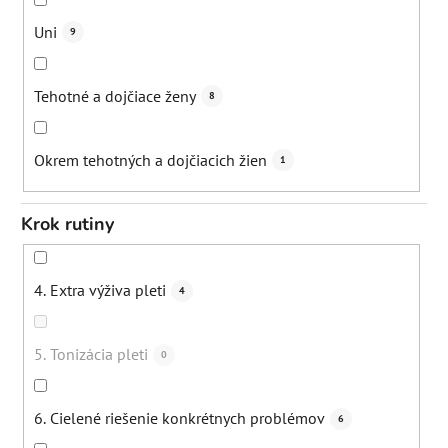
Zmiernenie vypadávania vlasov
0
Uni
9
Tehotné a dojčiace ženy
8
Okrem tehotných a dojčiacich žien
1
Krok rutiny
4. Extra výživa pleti
4
5. Tonizácia pleti
0
6. Cielené riešenie konkrétnych problémov
6