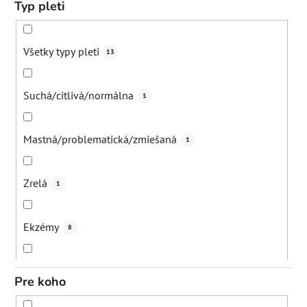
Typ pleti
Vlasy
1
Všetky typy pleti
13
Ruky
1
Suchá/citlivá/normálna
1
Očné okolie
4
Mastná/problematická/zmiešaná
1
Pokožka hlavy
1
Zrelá
1
Pery
1
Ekzémy
8
Psoriáza
7
Pre koho