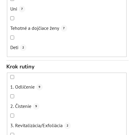
Rosacea
10
Uni
7
Poškodená
6
Tehotné a dojčiace ženy
7
Deti
2
Krok rutiny
1. Odlíčenie
9
2. Čistenie
9
3. Revitalizácia/Exfoliácia
2