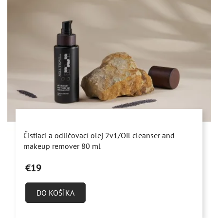
Priemerné
Čistiaci a odličovací olej 2v1/Oil cleanser and
hodnotenie
makeup remover 80 ml
produktu
€19
je
5,0
DO KOŠÍKA
z
5