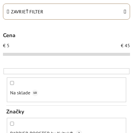
e
n
ZAVRIEŤ FILTER
i
e
p
Cena
r
€
5
€
45
o
d
u
k
t
o
Na sklade
10
v
Značky