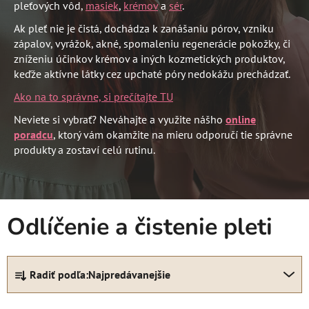
pleťových vôd,
masiek
,
krémov
a
sér
.
Ak pleť nie je čistá, dochádza k zanášaniu pórov, vzniku
zápalov, vyrážok, akné, spomaleniu regenerácie pokožky, či
zníženiu účinkov krémov a iných kozmetických produktov,
keďže aktívne látky cez upchaté póry nedokážu prechádzať.
Ako na to správne, si prečítajte TU
Neviete si vybrať? Neváhajte a využite nášho
online
poradcu
, ktorý vám okamžite na mieru odporučí tie správne
produkty a zostaví celú rutinu.
Odlíčenie a čistenie pleti
R
Radiť podľa:
Najpredávanejšie
a
d