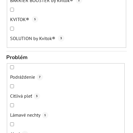
BARRIER BOOSTER by Kvitok®
2
KVITOK®
5
SOLUTION by Kvitok®
3
Problém
Podráždenie
7
Citlivá pleť
3
Lámavé nechty
1