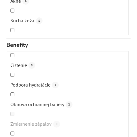
Akné
4
Suchá koža
1
Bežná denná starostlivosť
5
Benefity
Nadmerná tvorba mazu
2
Čistenie
9
Poškodená pleť
2
Podpora hydratácie
3
Seborea
2
Obnova ochrannej bariéry
2
"Sťahovanie" pleti
4
Zmiernenie zápalov
0