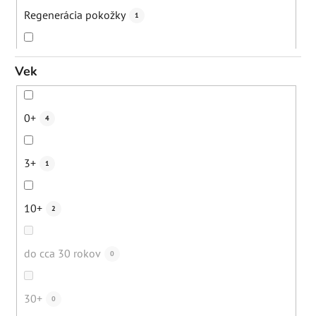
Kuperóza
1
Regenerácia pokožky
1
Rosacea
3
Udržanie hydratácie
2
Vek
Začervenanie
5
Upokojenie
6
0+
4
Čierne bodky
0
Posilnenie obranyschopnosti kože
2
3+
1
Zrelá pleť/vrásky
0
Prebiotické pôsobenie - podpora mikrobiómu kože
0
10+
2
Alergie
1
Odlíčenie
6
do cca 30 rokov
0
Ekzémy
3
Postbiotické pôsobenie - podpora mikrobiómu
1
30+
0
kože