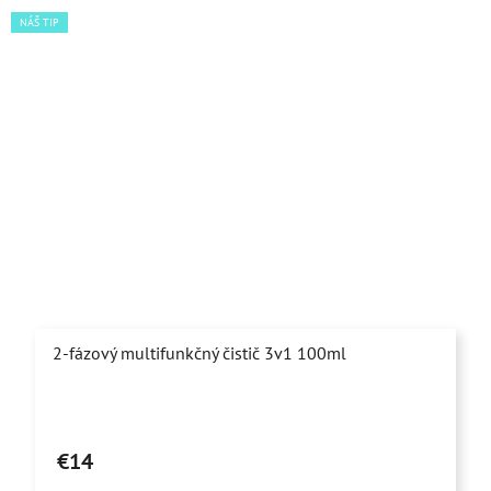
hviezdičiek.
NÁŠ TIP
2-fázový multifunkčný čistič 3v1 100ml
Priemerné
hodnotenie
€14
produktu