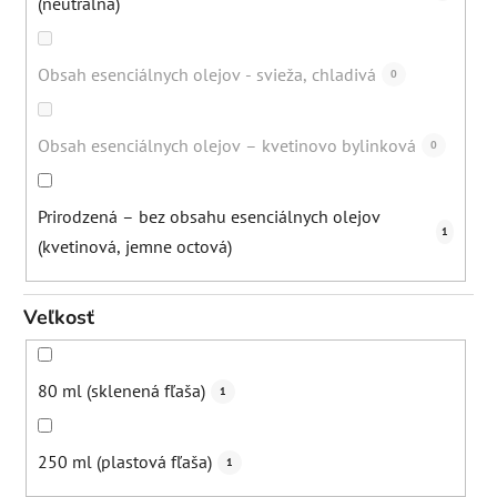
(neutrálna)
Obsah esenciálnych olejov - svieža, chladivá
0
Obsah esenciálnych olejov – kvetinovo bylinková
0
Prirodzená – bez obsahu esenciálnych olejov
1
(kvetinová, jemne octová)
Veľkosť
80 ml (sklenená fľaša)
1
250 ml (plastová fľaša)
1