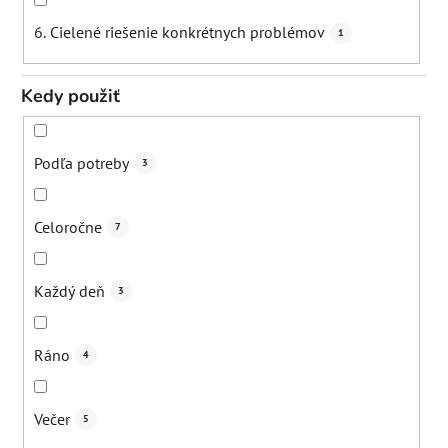
6. Cielené riešenie konkrétnych problémov
1
Kedy použiť
Podľa potreby
3
Celoročne
7
Každý deň
3
Ráno
4
Večer
5