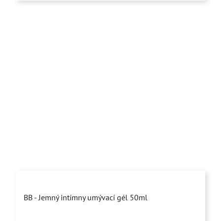
hviezdičiek.
Priemerné
BB - Jemný intímny umývací gél 50ml
hodnotenie
produktu