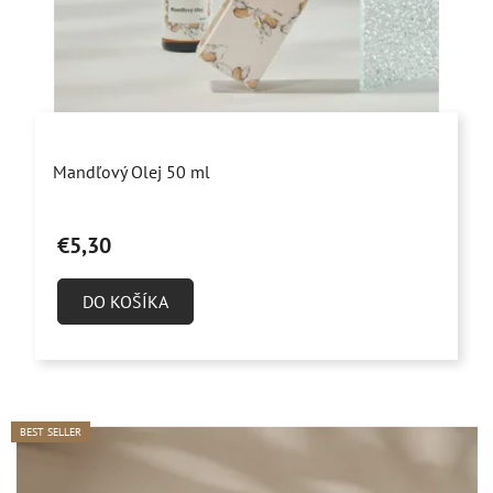
Priemerné
Mandľový Olej 50 ml
hodnotenie
produktu
€5,30
je
4,9
DO KOŠÍKA
z
5
hviezdičiek.
BEST SELLER