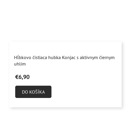
Priemerné
Hĺbkovo čistiaca hubka Konjac s aktívnym čiernym
hodnotenie
uhlím
produktu
€6,90
je
4,9
DO KOŠÍKA
z
5
hviezdičiek.