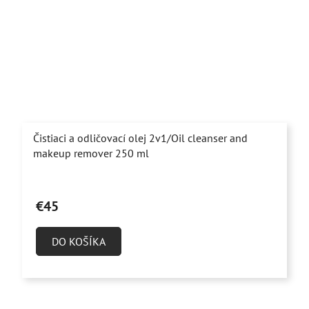
Čistiaci a odličovací olej 2v1/Oil cleanser and
makeup remover 250 ml
Priemerné
hodnotenie
€45
produktu
je
DO KOŠÍKA
5,0
z
5