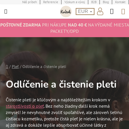
Prejsť
Náš príbeh
Referencie
Výskum a vývoj
B2B
Blog
Kontakt
Hľad
N
na
EUR
obsah
K
POŠTOVNÉ ZDARMA
PRI NÁKUPE
NAD 40 €
NA VÝDAJNÉ MIESTA
PACKETY/DPD
Domov
/
Pleť
/
Odlíčenie a čistenie pleti
Odlíčenie a čistenie pleti
Čistenie pleti je kľúčovým a najdôležitejším krokom v
starostlivosti o pleť
. Bez neho žiadny ďalší krok nemá
zmysel! Je nevyhnutné zvoliť spoľahlivé, ale zároveň šetrnú
čistiacu kozmetiku, pretože čistá pleť je nielen krásna, ale je
aj zdravá a dokáže lepšie absorbovať účinné látky z