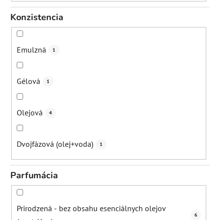
Konzistencia
Emulzná
1
Gélová
1
Olejová
4
Dvojfázová (olej+voda)
1
Parfumácia
Prirodzená - bez obsahu esenciálnych olejov
6