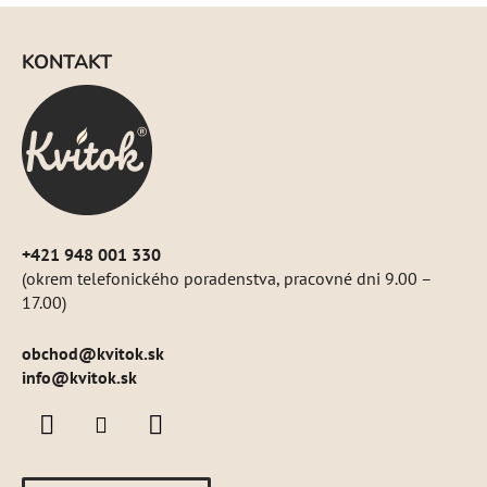
i
Z
e
á
p
KONTAKT
p
r
ä
v
k
t
y
i
v
e
ý
p
i
+421 948 001 330
s
(okrem telefonického poradenstva, pracovné dni 9.00 –
u
17.00)
obchod
@
kvitok.sk
info@kvitok.sk