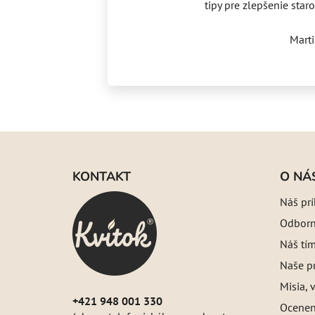
tipy pre zlepšenie staro
Mart
Z
á
KONTAKT
O NÁ
p
Náš pr
ä
Odborný
t
i
Náš tí
e
Naše pr
Misia, v
+421 948 001 330
Oceneni