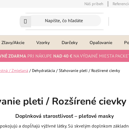
Náš príbeh
Referenci
Zľavy/Akcie
Vzorky
Darčeky
Opaľovanie
P
VNÉ ZDARMA
PRI NÁKUPE
NAD 40 €
NA VÝDAJNÉ MIESTA PACKE
stná / Zmiešaná
/
Dehydratácia / Sťahovanie pleti / Rozšírené cievky
nie pleti / Rozšírené cievky
Doplnková starostlivosť – pleťové masky
okojujú a dopĺňajú výživné látky. Sú skvelým doplnkom základnej r