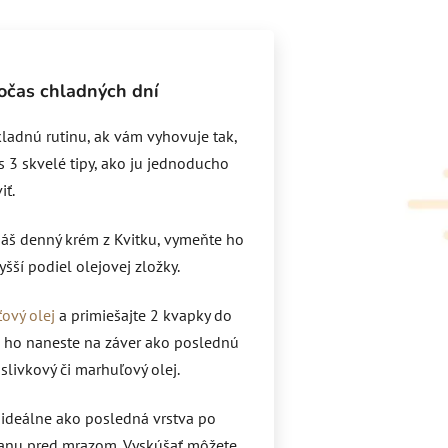
počas chladných dní
kladnú rutinu, ak vám vyhovuje tak,
s 3 skvelé tipy, ako ju jednoducho
iť.
áš denný krém z Kvitku, vymeňte ho
šší podiel olejovej zložky.
ťový olej
a primiešajte 2 kvapky do
 ho naneste na záver ako poslednú
slivkový či marhuľový olej.
 ideálne ako posledná vrstva po
anu pred mrazom. Vyskúšať môžete