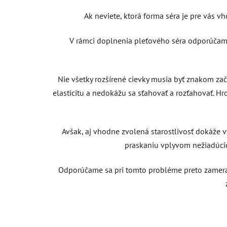
Ak neviete, ktorá forma séra je pre vás vh
V rámci doplnenia pleťového séra odporúčame
Nie všetky rozšírené cievky musia byť znakom za
elasticitu a nedokážu sa sťahovať a rozťahovať. Hro
Avšak, aj vhodne zvolená starostlivosť dokáže 
praskaniu vplyvom nežiadúcic
Odporúčame sa pri tomto probléme preto zamerať