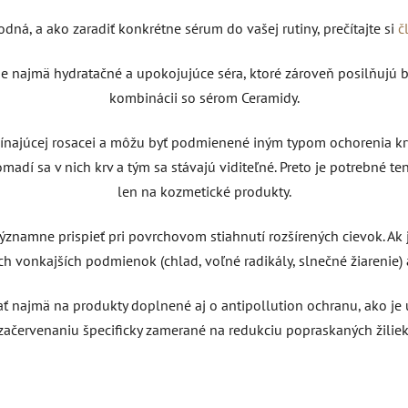
odná, a ako zaradiť konkrétne sérum do vašej rutiny, prečítajte si
č
 najmä hydratačné a upokojujúce séra, ktoré zároveň posilňujú ba
kombinácii so sérom Ceramidy.
čínajúcej rosacei a môžu byť podmienené iným typom ochorenia krvn
madí sa v nich krv a tým sa stávajú viditeľné. Preto je potrebné t
len na kozmetické produkty.
významne prispieť pri povrchovom stiahnutí rozšírených cievok. Ak
h vonkajších podmienok (chlad, voľné radikály, slnečné žiarenie) 
 najmä na produkty doplnené aj o antipollution ochranu, ako je 
začervenaniu špecificky zamerané na redukciu popraskaných žiliek