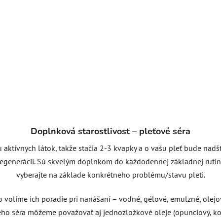
Doplnková starostlivosť – pleťové séra
 aktívnych látok, takže stačia 2-3 kvapky a o vašu pleť bude nadšt
egenerácii. Sú skvelým doplnkom do každodennej základnej rutiny 
vyberajte na základe konkrétneho problému/stavu pleti.
 volíme ich poradie pri nanášaní – vodné, gélové, emulzné, olejov
ého séra môžeme považovať aj jednozložkové oleje (opunciový, ko