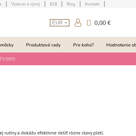
e
Výskum a vývoj
B2B
Blog
Kontakt
0,00 €
EUR
NÁKUPNÝ
KOŠÍK
omôcky
Produktové rady
Pre koho?
Hodnotenie o
TY/DPD
utiny a dokážu efektívne riešiť rôzne stavy pleti.