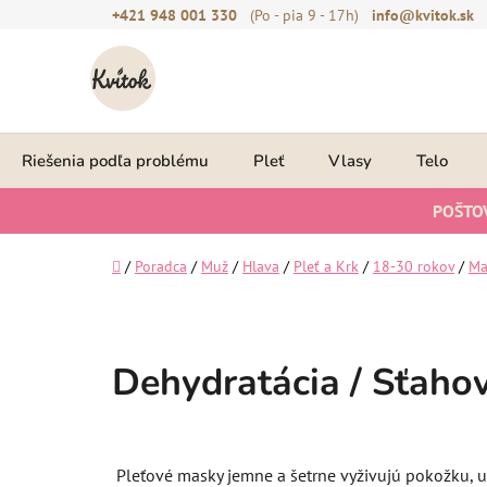
Prejsť
+421 948 001 330
(Po - pia 9 - 17h)
info@kvitok.sk
na
obsah
Riešenia podľa problému
Pleť
Vlasy
Telo
POŠTO
Domov
/
Poradca
/
Muž
/
Hlava
/
Pleť a Krk
/
18-30 rokov
/
Ma
Dehydratácia / Sťahova
Pleťové masky jemne a šetrne vyživujú pokožku, up