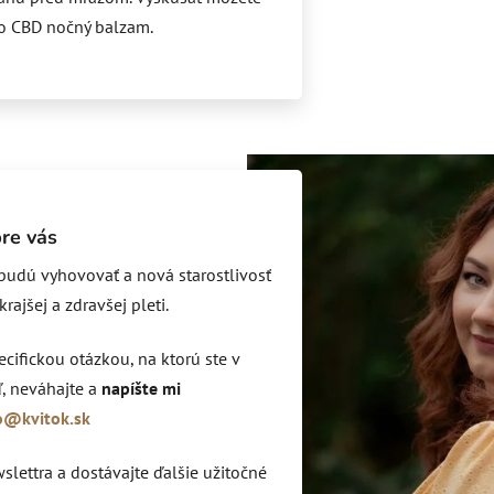
bo CBD nočný balzam.
re vás
 budú vyhovovať a nová starostlivosť
ajšej a zdravšej pleti.
ecifickou otázkou, na ktorú ste v
, neváhajte a
napíšte mi
o@kvitok.sk
lettra a dostávajte ďalšie užitočné