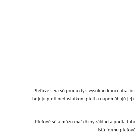
Pleťové séra sú produkty s vysokou koncentráciou
bojujú proti nedostatkom pleti a napomáhajú jej r
Pleťové séra môžu mať rôzny základ a podľa toho
istú formu pleťov