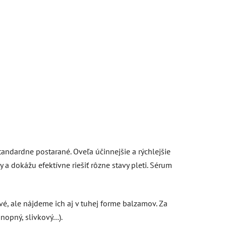
andardne postarané. Oveľa účinnejšie a rýchlejšie
a dokážu efektívne riešiť rôzne stavy pleti. Sérum
é, ale nájdeme ich aj v tuhej forme balzamov. Za
nopný, slivkový…).