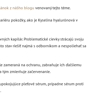
lánok z nášho blogu
venovaný tejto téme.
riéru pokožky, ako je Kyselina hyalurónová v
ých kapilár. Problematické cievky strácajú svoju
ento stav riešiť najmä s odborníkom a nespoliehať sa
 je zameraná na ochranu, zabraňuje ich ďalšiemu
a tým zmierňuje začervenanie.
upokojujúce pleťové sérum, prípadne sérum proti
.