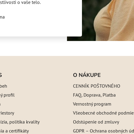
stlivosti o vaše telo.
ina
S
O NÁKUPE
íbeh
CENNÍK POŠTOVNÉHO
 profil
FAQ, Doprava, Platba
m
Vernostný program
iestory
Všeobecné obchodné podmie
ízia, politika kvality
Odstúpenie od zmluvy
a a certifikáty
GDPR – Ochrana osobných úd