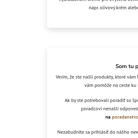
napr. olivový krém ale
Som tu p
Verím, že ste našli produkty, ktoré vám
vám pomôže na ceste ku kr
Ak by ste potrebovali poradiť so šp
poradcovi nenašli odpoveď
na
poradenstv
Nezabudnite sa prihlásiť do nášho news