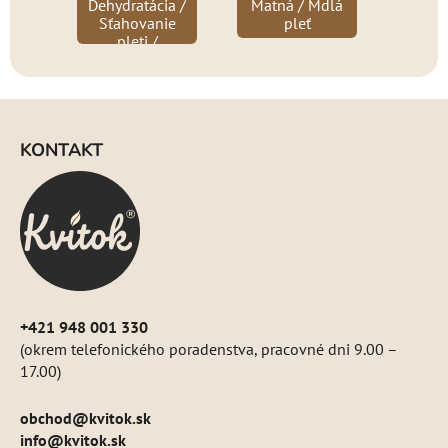
Dehydratácia /
Matná / Mdlá
Sťahovanie
pleť
pleti /
Rozšírené
cievky
Z
á
KONTAKT
p
ä
t
i
e
+421 948 001 330
(okrem telefonického poradenstva, pracovné dni 9.00 –
17.00)
obchod
@
kvitok.sk
info@kvitok.sk