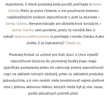
doplnkové, či ktoré produkty kedy použiť, prečítajte si
tento
článok
. Prečo je práve čistenie, a nie používanie krémov,
najdôležitejším krokom starostlivosti o pleť sa dozviete
v
tomto článku
. Nevynechávajte ani dôležitý krok tonizácie,
v
tomto článku
vám povieme, prečo to nerobiť. Ako si
vybrať
správny pleťový krém
, si prečítajte v tomto článku. A ako
zistíte, či je hydratačný?
Čítajte tu
.
Produkty Kvitok sú určené pre ľudí, ktorí si chcú vyladiť
starostlivosť doslova do poslednej bodky (napr. majú
špecifické požiadavky alebo im vyhovuje zmena starostlivosti
napr. na základe ročných období), preto sú základné produkty
jednoduchšie, a k nim neskôr viete kombinovať najmä pleťové
séra s jednou aktívnou látkou, ktorých môže byť aj viac naraz,
podľa aktuálnych potrieb pleti.