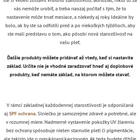
vás nemôže urobiť, a treba naozaj počítať s tým, že to
nastavenie môže trvať mesiace, a niekedy aj roky. Ideálne by
bolo, ak by ste sa odfotili pred a po niekoľkých týždňoch, aby
ste mali predstavu o tom, ako pôsobí nová starostlivosť na
vašu pleť.
Ďalšie produkty môžete pridávať až vtedy, keď si nastavíte
základ. Určite nie je vhodné zaradzovať hneď aj doplnkové
produkty, keď nemáte základ, na ktorom môžete stavať.
V rámci základnej každodennej starostlivosti je odporúčaná
aj
SPF ochrana
. Slniečko je samozrejme zdravé a potrebné, ale
v rozumnej miere. Nadmerné vystavenie pokožky UV žiareniu
bez ochrany spôsobuje nielen starnutie pleti či pigmentácie,
ale takisto ide o preukázaný karcinogén. Ak teda budete dlhšie