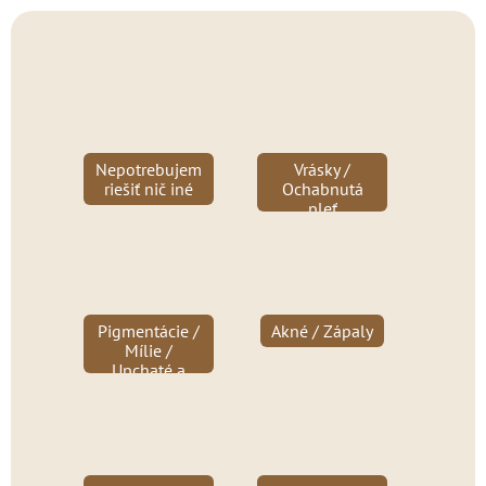
Nepotrebujem
Vrásky /
riešiť nič iné
Ochabnutá
pleť
Pigmentácie /
Akné / Zápaly
Mílie /
Upchaté a
rozšírené póry
/ Čierne bodky
/ Jazvičky