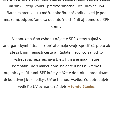
na slnku (resp. vonku, pretože slnečné lúče (hlavne UVA
žiarenie) prenikajú a môžu pokožku poškodiť aj keď je pod
mrakom), odporúčame sa dostatočne chrániť aj pomocou SPF
krému.
V ponuke nášho eshopu nájdete SPF krémy najmä s
anorganickými filtrami, ktoré ale majú svoje špecifiká, preto ak
ste si k nim nenašli cestu a hľadáte niečo, čo sa rýchlo
vstrebáva, nezanecháva biely film a je maximálne
kompatibilné s makeupom, nájdete u nás aj krémy s
organickými filtrami. SPF krémy môžete doplniť aj produktami
dekoratívnej kozmetiky s UV ochranou. Všetko, čo potrebujete
vedieť o UV ochrane, nájdete
v tomto článku
.