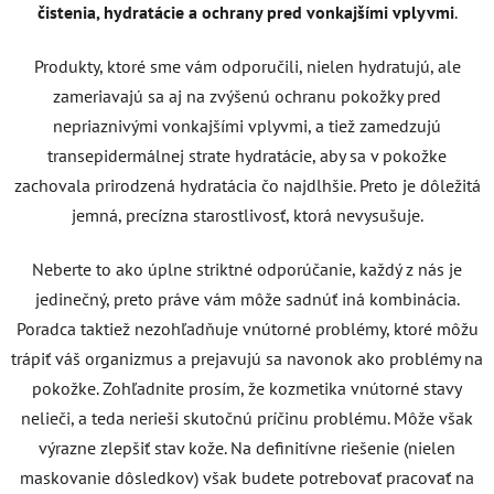
čistenia, hydratácie a ochrany pred vonkajšími vplyvmi
.
Produkty, ktoré sme vám odporučili, nielen hydratujú, ale
zameriavajú sa aj na zvýšenú ochranu pokožky pred
nepriaznivými vonkajšími vplyvmi, a tiež zamedzujú
transepidermálnej strate hydratácie, aby sa v pokožke
zachovala prirodzená hydratácia čo najdlhšie. Preto je dôležitá
jemná, precízna starostlivosť, ktorá nevysušuje.
Neberte to ako úplne striktné odporúčanie, každý z nás je
jedinečný, preto práve vám môže sadnúť iná kombinácia.
Poradca taktiež nezohľadňuje vnútorné problémy, ktoré môžu
trápiť váš organizmus a prejavujú sa navonok ako problémy na
pokožke. Zohľadnite prosím, že kozmetika vnútorné stavy
nelieči, a teda nerieši skutočnú príčinu problému. Môže však
výrazne zlepšiť stav kože. Na definitívne riešenie (nielen
maskovanie dôsledkov) však budete potrebovať pracovať na