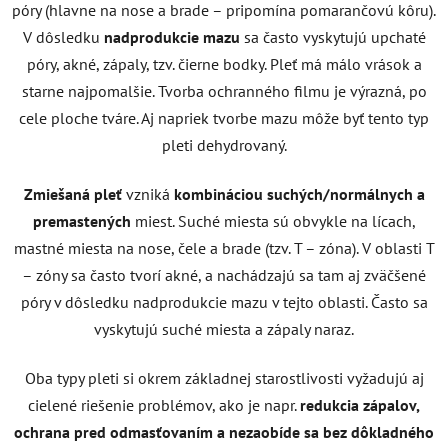
póry (hlavne na nose a brade – pripomína pomarančovú kôru).
V dôsledku
nadprodukcie mazu
sa často vyskytujú upchaté
póry, akné, zápaly, tzv. čierne bodky. Pleť má málo vrások a
starne najpomalšie. Tvorba ochranného filmu je výrazná, po
cele ploche tváre. Aj napriek tvorbe mazu môže byť tento typ
pleti dehydrovaný.
Zmiešaná pleť
vzniká
kombináciou suchých/normálnych a
premastených
miest. Suché miesta sú obvykle na lícach,
mastné miesta na nose, čele a brade (tzv. T – zóna). V oblasti T
– zóny sa často tvorí akné, a nachádzajú sa tam aj zväčšené
póry v dôsledku nadprodukcie mazu v tejto oblasti. Často sa
vyskytujú suché miesta a zápaly naraz.
Oba typy pleti si okrem základnej starostlivosti vyžadujú aj
cielené riešenie problémov, ako je napr.
redukcia zápalov,
ochrana pred odmasťovaním a nezaobíde sa bez dôkladného