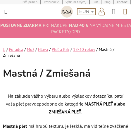
Prejsť
Náš príbeh
Referencie
Výskum a vývoj
B2B
Blog
Kontakt
Hľad
N
na
EUR
obsah
K
POŠTOVNÉ ZDARMA
PRI NÁKUPE
NAD 40 €
NA VÝDAJNÉ MIESTA
PACKETY/DPD
Domov
/
Poradca
/
Muž
/
Hlava
/
Pleť a Krk
/
18-30 rokov
/
Mastná /
Zmiešaná
Mastná / Zmiešaná
Na základe vášho výberu alebo výsledkov dotazníka, patrí
vaša pleť pravdepodobne do kategórie
MASTNÁ PLEŤ alebo
ZMIEŠANÁ PLEŤ
.
Mastná pleť
má hrubú textúru, je lesklá, má viditeľné zväčšené