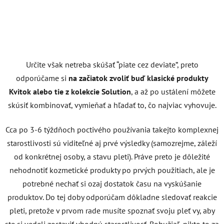
Určite však netreba skúšať “piate cez deviate”, preto
odporúčame si
na začiatok zvoliť buď klasické produkty
Kvitok alebo tie z kolekcie Solution
, a až po ustálení môžete
skúsiť kombinovať, vymieňať a hľadať to, čo najviac vyhovuje.
Cca po 3-6 týždňoch poctivého používania takejto komplexnej
starostlivosti sú viditeľné aj prvé výsledky (samozrejme, záleží
od konkrétnej osoby, a stavu pleti). Práve preto je dôležité
nehodnotiť kozmetické produkty po prvých použitiach, ale je
potrebné nechať si ozaj dostatok času na vyskúšanie
produktov.
Do tej doby odporúčam dôkladne sledovať reakcie
pleti, pretože v prvom rade musíte spoznať svoju pleť vy, aby
ste si vedeli zostaviť vhodnú starostlivosť. Bohužiaľ, nikto to za