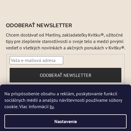
ODOBERAŤ NEWSLETTER
Chcem dostávať od Martiny, zakladateľky Kvitku®, užitočné
tipy pre zlepšenie starostlivosti o svoje telo a medzi prvými
vedieť o všetkých novinkách a akčných ponukách v Kvitku®.
PRIHLÁSIŤ
ODOBERAŤ NEWSLETTER
SA
Vložením e-mailu súhlasíte s
Na prispôsobenie obsahu a reklám, poskytovanie funkcií
podmienkami ochrany osobných údajov
sociálnych médií a analýzu návštevnosti používame súbory
DŇA 5 a 6 AUGUSTA NEBUDEME ODOSIELAŤ ŽIADNE ZÁSIELKY. ☀️
cookie. Viac informácií
tu
.
Letná prevádzka: Počas horúcich dní chránime kvalitu našich výrobkov,
preto sa môže dodanie mierne predĺžiť. V piatky zásielky neodosielame.
Pri extrémnych horúčavách môžeme odoslanie dočasne pozastaviť.
Nastavenie
Niektoré produkty sú počas leta dočasne nedostupné, pretože by sa
mohli pri preprave poškodiť. 📦 Prosíme, zásielku si vyzdvihnite čo