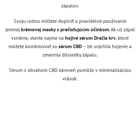
zápalov.
Svoju rutinu môžete doplniť o pravidelné používanie
jemnej
krémovej masky s prečisťujúcim účinkom
. Ak už zápal
vznikne, stavte najmä na
hojivé sérum Dračia krv
, ktoré
môžete kombinovať so
sérom CBD
– tie urýchlia hojenie a
zmiernia dôsledky zápalu.
Sérum s obsahom CBD zároveň pomôže s minimalizáciou
vrások.