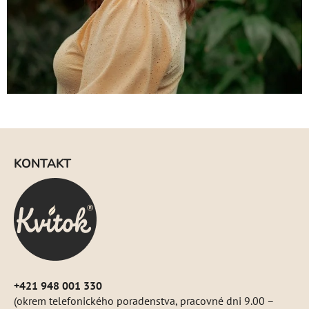
Z
á
KONTAKT
p
ä
t
i
e
+421 948 001 330
(okrem telefonického poradenstva, pracovné dni 9.00 –