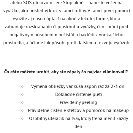
alebo SOS olejovom sére Stop akné – naneste večer na
vyrážku, ako posledný krok v rámci rutiny. V rámci prvej pomoci
využite aj našu náplasť na akné v tekutej forme, ktorá
zabraňuje rozškrabaniu či prasknutiu vyrážky, čím chráni pred
negatívnym pôsobením nečistôt a baktérií z vonkajšieho
prostredia, a účinne tak pôsobí proti ďalšiemu rozvoju vyrážok.
Čo ešte môžete urobiť, aby ste zápaly čo najviac eliminovali?
Výmena obliečky vankúša aspoň raz za 2-3 dni
Dôkladné čistenie pleti
Pravidelný peeling
Pravidelné čistenie štetcov a pomôcok na makeup
Osobitný uteráčik na tvár, ktorý treba meniť každý
deň