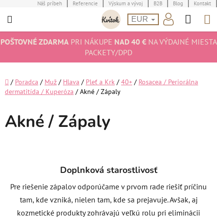
Prejsť
Náš príbeh
Referencie
Výskum a vývoj
B2B
Blog
Kontakt
Hľad
N
na
EUR
obsah
K
POŠTOVNÉ ZDARMA
PRI NÁKUPE
NAD 40 €
NA VÝDAJNÉ MIESTA
PACKETY/DPD
Domov
/
Poradca
/
Muž
/
Hlava
/
Pleť a Krk
/
40+
/
Rosacea / Periorálna
dermatitída / Kuperóza
/
Akné / Zápaly
Akné / Zápaly
Doplnková starostlivosť
Pre riešenie zápalov odporúčame v prvom rade riešiť príčinu
tam, kde vzniká, nielen tam, kde sa prejavuje. Avšak, aj
kozmetické produkty zohrávajú veľkú rolu pri eliminácii