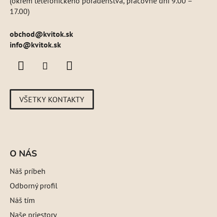
(okrem telefonického poradenstva, pracovné dni 9.00 –
17.00)
obchod
@
kvitok.sk
info@kvitok.sk
VŠETKY KONTAKTY
O NÁS
Náš príbeh
Odborný profil
Náš tím
Naše priestory