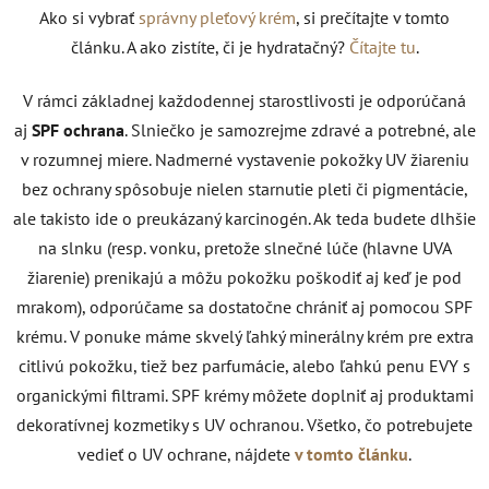
Ako si vybrať
správny pleťový krém
, si prečítajte v tomto
článku. A ako zistíte, či je hydratačný?
Čítajte tu
.
V rámci základnej každodennej starostlivosti je odporúčaná
aj
SPF ochrana
. Slniečko je samozrejme zdravé a potrebné, ale
v rozumnej miere. Nadmerné vystavenie pokožky UV žiareniu
bez ochrany spôsobuje nielen starnutie pleti či pigmentácie,
ale takisto ide o preukázaný karcinogén. Ak teda budete dlhšie
na slnku (resp. vonku, pretože slnečné lúče (hlavne UVA
žiarenie) prenikajú a môžu pokožku poškodiť aj keď je pod
mrakom), odporúčame sa dostatočne chrániť aj pomocou SPF
krému. V ponuke máme skvelý ľahký minerálny krém pre extra
citlivú pokožku, tiež bez parfumácie, alebo ľahkú penu EVY s
organickými filtrami. SPF krémy môžete doplniť aj produktami
dekoratívnej kozmetiky s UV ochranou. Všetko, čo potrebujete
vedieť o UV ochrane, nájdete
v tomto článku
.