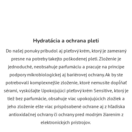
Hydratácia a ochrana pleti
Do našej ponuky pribudol aj pleťový krém, ktorý je zameraný
presne na potreby takejto poškodenej pleti. Zloženie je
jednoduché, neobsahuje parfumáciu a pracuje na princípe
podpory mikrobiologickej aj bariérovej ochrany. Ak by ste
potrebovali komplexnejšie zloženie, ktoré nemusíte dopĺňať
sérami, vyskúšajte Upokojujúci pleťový krém Sensitive, ktorý je
tiež bez parfumácie, obsahuje viac upokojujúcich zložiek a
jeho zloženie ešte viac prispôsobené ochrane aj z hľadiska
antioxidačnej ochrany či ochrany pred modrým žiarením z
elektronických prístrojov.