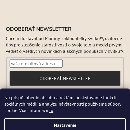
ODOBERAŤ NEWSLETTER
Chcem dostávať od Martiny, zakladateľky Kvitku®, užitočné
tipy pre zlepšenie starostlivosti o svoje telo a medzi prvými
vedieť o všetkých novinkách a akčných ponukách v Kvitku®.
PRIHLÁSIŤ
ODOBERAŤ NEWSLETTER
SA
Vložením e-mailu súhlasíte s
Na prispôsobenie obsahu a reklám, poskytovanie funkcií
podmienkami ochrany osobných údajov
sociálnych médií a analýzu návštevnosti používame súbory
DŇA 5 a 6 AUGUSTA NEBUDEME ODOSIELAŤ ŽIADNE ZÁSIELKY. ☀️
cookie. Viac informácií
tu
.
Letná prevádzka: Počas horúcich dní chránime kvalitu našich výrobkov,
preto sa môže dodanie mierne predĺžiť. V piatky zásielky neodosielame.
Pri extrémnych horúčavách môžeme odoslanie dočasne pozastaviť.
Nastavenie
Niektoré produkty sú počas leta dočasne nedostupné, pretože by sa