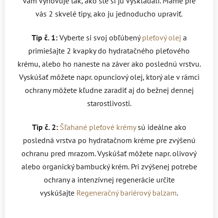
vám vyhovuje tak, ako ste si ju vyskladali. Máme pre
vás 2 skvelé tipy, ako ju jednoducho upraviť.
Tip č. 1:
Vyberte si svoj obľúbený
pleťový olej
a
primiešajte 2 kvapky do hydratačného pleťového
krému, alebo ho naneste na záver ako poslednú vrstvu.
Vyskúšať môžete napr. opunciový olej, ktorý ale v rámci
ochrany môžete kľudne zaradiť aj do bežnej dennej
starostlivosti.
Tip č. 2:
Šľahané pleťové krémy
sú ideálne ako
posledná vrstva po hydratačnom kréme pre zvýšenú
ochranu pred mrazom. Vyskúšať môžete napr. olivový
alebo organický bambucký krém. Pri zvýšenej potrebe
ochrany a intenzívnej regenerácie určite
vyskúšajte
Regeneračný bariérový balzam
.