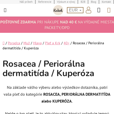
Prejsť
Náš príbeh
Referencie
Výskum a vývoj
B2B
Blog
Kontakt
Hľad
N
na
EUR
obsah
K
POŠTOVNÉ ZDARMA
PRI NÁKUPE
NAD 40 €
NA VÝDAJNÉ MIESTA
PACKETY/DPD
Domov
/
Poradca
/
Muž
/
Hlava
/
Pleť a Krk
/
40+
/
Rosacea / Periorálna
dermatitída / Kuperóza
Rosacea / Periorálna
dermatitída / Kuperóza
Na základe vášho výberu alebo výsledkov dotazníka, patrí
vaša pleť do kategórie
ROSACEA, PERIORÁLNA DERMATITÍDA
alebo KUPERÓZA
.
Nejde o typ pleti, je to aktuálny stav, ktorý si vyžaduje jemnú