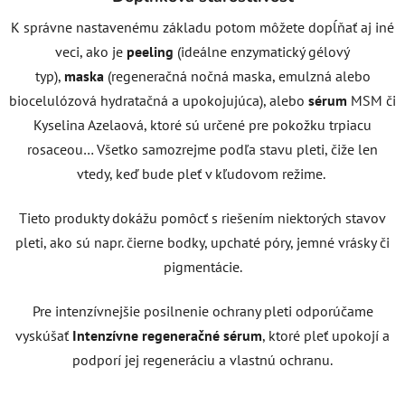
K správne nastavenému základu potom môžete dopĺňať aj iné
veci, ako je
peeling
(ideálne enzymatický gélový
typ),
maska
(regeneračná nočná maska, emulzná alebo
biocelulózová hydratačná a upokojujúca), alebo
sérum
MSM či
Kyselina Azelaová, ktoré sú určené pre pokožku trpiacu
rosaceou… Všetko samozrejme podľa stavu pleti, čiže len
vtedy, keď bude pleť v kľudovom režime.
Tieto produkty dokážu pomôcť s riešením niektorých stavov
pleti, ako sú napr. čierne bodky, upchaté póry, jemné vrásky či
pigmentácie.
Pre intenzívnejšie posilnenie ochrany pleti odporúčame
vyskúšať
Intenzívne regeneračné sérum
, ktoré pleť upokojí a
podporí jej regeneráciu a vlastnú ochranu.