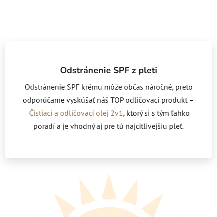
Odstránenie SPF z pleti
Odstránenie SPF krému môže občas náročné, preto
odporúčame vyskúšať náš TOP odličovací produkt –
Čistiaci a odličovací olej 2v1
, ktorý si s tým ľahko
poradí a je vhodný aj pre tú najcitlivejšiu pleť.