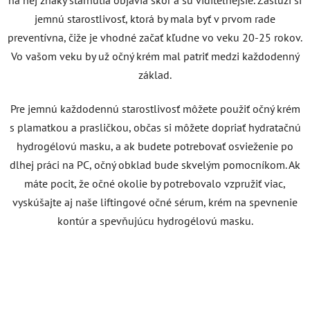
jemnú starostlivosť, ktorá by mala byť v prvom rade
preventívna, čiže je vhodné začať kľudne vo veku 20-25 rokov.
Vo vašom veku by už očný krém mal patriť medzi každodenný
základ.
Pre jemnú každodennú starostlivosť môžete použiť očný krém
s plamatkou a prasličkou, občas si môžete dopriať hydratačnú
hydrogélovú masku, a ak budete potrebovať osvieženie po
dlhej práci na PC, očný obklad bude skvelým pomocníkom. Ak
máte pocit, že očné okolie by potrebovalo vzpružiť viac,
vyskúšajte aj naše liftingové očné sérum, krém na spevnenie
kontúr a spevňujúcu hydrogélovú masku.