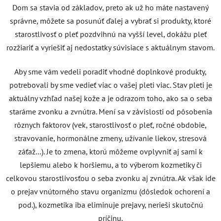
Dom sa stavia od základov, preto ak už ho máte nastavený
správne, môžete sa posunúť ďalej a vybrať si produkty, ktoré
starostlivosť o pleť pozdvihnú na vyšší level, dokážu pleť
rozžiariť a vyriešiť aj nedostatky súvisiace s aktuálnym stavom.
Aby sme vám vedeli poradiť vhodné doplnkové produkty,
potrebovali by sme vedieť viac o vašej pleti viac. Stav pleti je
aktuálny vzhľad našej kože a je odrazom toho, ako sa o seba
staráme zvonku a zvnútra. Mení sa v závislosti od pôsobenia
rôznych faktorov (vek, starostlivosť o pleť, ročné obdobie,
stravovanie, hormonálne zmeny, užívanie liekov, stresová
záťaž…). Je to zmena, ktorú môžeme ovplyvniť aj sami k
lepšiemu alebo k horšiemu, a to výberom kozmetiky či
celkovou starostlivosťou o seba zvonku aj zvnútra. Ak však ide
o prejav vnútorného stavu organizmu (dôsledok ochorení a
pod.), kozmetika iba eliminuje prejavy, nerieši skutočnú
príčinu.