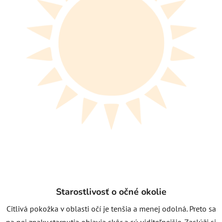
Starostlivosť o očné okolie
Citlivá pokožka v oblasti očí je tenšia a menej odolná. Preto sa
na nej znaky starnutia objavia skôr a sú viditeľnejšie. Zaslúži si