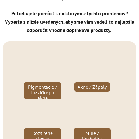
Potrebujete pomôcť s niektorými z týchto problémov?
Vyberte z nižšie uvedených, aby sme vám vedeli čo najlepšie
odporučiť vhodné doplnkové produkty.
Pigmentácie /
Akné / Zápaly
Jazvičky po
akné
Rozšírené
Mílie /
cievky
Upchaté a