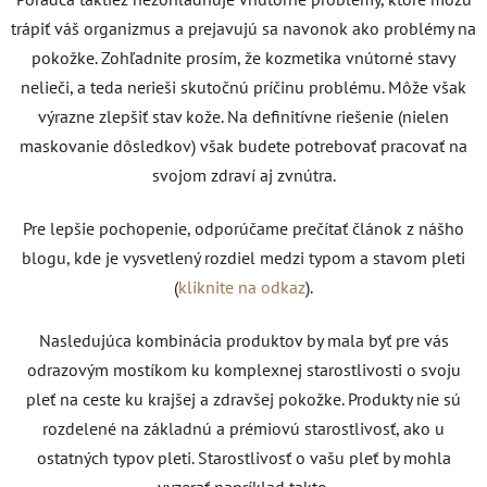
trápiť váš organizmus a prejavujú sa navonok ako problémy na
pokožke. Zohľadnite prosím, že kozmetika vnútorné stavy
nelieči, a teda nerieši skutočnú príčinu problému. Môže však
výrazne zlepšiť stav kože. Na definitívne riešenie (nielen
maskovanie dôsledkov) však budete potrebovať pracovať na
svojom zdraví aj zvnútra.
Pre lepšie pochopenie, odporúčame prečítať článok z nášho
blogu, kde je vysvetlený rozdiel medzi typom a stavom pleti
(
kliknite na odkaz
).
Nasledujúca kombinácia produktov by mala byť pre vás
odrazovým mostíkom ku komplexnej starostlivosti o svoju
pleť na ceste ku krajšej a zdravšej pokožke. Produkty nie sú
rozdelené na základnú a prémiovú starostlivosť, ako u
ostatných typov pleti. Starostlivosť o vašu pleť by mohla
vyzerať napríklad takto.