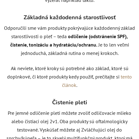
Základná každodenná starostlivosť
Odporučili sme vám produkty pokrývajúce každodenný základ
starostlivosti o pleť – teda
odlíčenie (odstránenie SPF),
čistenie, tonizáciu a hydratáciu/ochranu.
Je to len veľmi
jednoduchá, základná rutina o menej krokoch.
Ak neviete, ktoré kroky sú potrebné ako základ, ktoré sú
doplnkové, či ktoré produkty kedy použiť, prečítajte si
tento
článok
.
Čistenie pleti
Pre jemné odlíčenie pleti môžete zvoliť odličovacie mlieko
alebo čistiaci olej 2v1. Oba produkty sú oftalmologicky
testované. Vyskúšať môžete aj Zvláčňujúci olej do
sprchy/kúpeľa – je to skvelý multifunkčný produkt, ktorý má