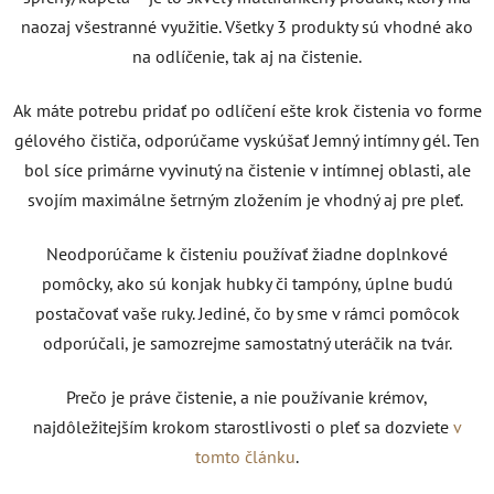
naozaj všestranné využitie. Všetky 3 produkty sú vhodné ako
na odlíčenie, tak aj na čistenie.
Ak máte potrebu pridať po odlíčení ešte krok čistenia vo forme
gélového čističa, odporúčame vyskúšať Jemný intímny gél. Ten
bol síce primárne vyvinutý na čistenie v intímnej oblasti, ale
svojím maximálne šetrným zložením je vhodný aj pre pleť.
Neodporúčame k čisteniu používať žiadne doplnkové
pomôcky, ako sú konjak hubky či tampóny, úplne budú
postačovať vaše ruky. Jediné, čo by sme v rámci pomôcok
odporúčali, je samozrejme samostatný uteráčik na tvár.
Prečo je práve čistenie, a nie používanie krémov,
najdôležitejším krokom starostlivosti o pleť sa dozviete
v
tomto článku
.