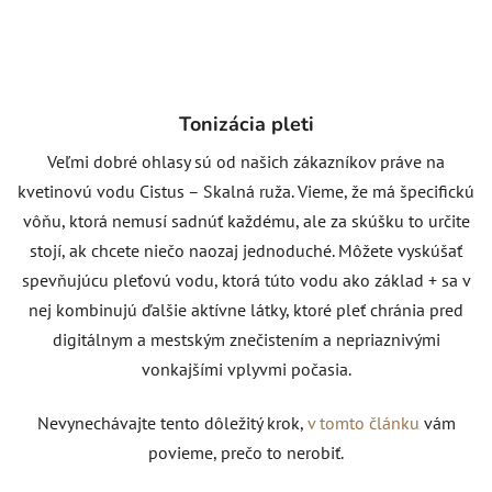
Tonizácia pleti
Veľmi dobré ohlasy sú od našich zákazníkov práve na
kvetinovú vodu Cistus – Skalná ruža. Vieme, že má špecifickú
vôňu, ktorá nemusí sadnúť každému, ale za skúšku to určite
stojí, ak chcete niečo naozaj jednoduché. Môžete vyskúšať
spevňujúcu pleťovú vodu, ktorá túto vodu ako základ + sa v
nej kombinujú ďalšie aktívne látky, ktoré pleť chránia pred
digitálnym a mestským znečistením a nepriaznivými
vonkajšími vplyvmi počasia.
Nevynechávajte tento dôležitý krok,
v tomto článku
vám
povieme, prečo to nerobiť.