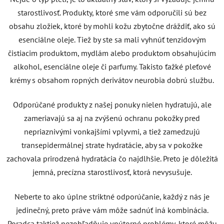
starostlivosť. Produkty, ktoré sme vám odporučili sú bez
obsahu zložiek, ktoré by mohli kožu zbytočne dráždiť, ako sú
esenciálne oleje. Tiež by ste sa mali vyhnúť tenzidovým
čistiacim produktom, mydlám alebo produktom obsahujúcim
alkohol, esenciálne oleje či parfumy. Takisto ťažké pleťové
krémy s obsahom ropných derivátov neurobia dobrú službu.
Odporúčané produkty z našej ponuky nielen hydratujú, ale
zameriavajú sa aj na zvýšenú ochranu pokožky pred
nepriaznivými vonkajšími vplyvmi, a tiež zamedzujú
transepidermálnej strate hydratácie, aby sa v pokožke
zachovala prirodzená hydratácia čo najdlhšie. Preto je dôležitá
jemná, precízna starostlivosť, ktorá nevysušuje.
Neberte to ako úplne striktné odporúčanie, každý z nás je
jedinečný, preto práve vám môže sadnúť iná kombinácia.
Poradca taktiež nezohľadňuje vnútorné problémy, ktoré môžu