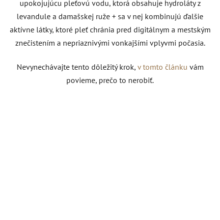
upokojujúcu pleťovú vodu, ktorá obsahuje hydroláty z
levandule a damašskej ruže + sa v nej kombinujú ďalšie
aktívne látky, ktoré pleť chránia pred digitálnym a mestským
znečistením a nepriaznivými vonkajšími vplyvmi počasia.
Nevynechávajte tento dôležitý krok,
v tomto článku
vám
povieme, prečo to nerobiť.