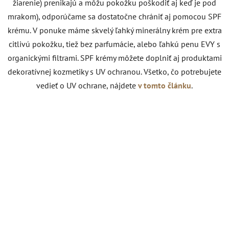
žiarenie) prenikajú a môžu pokožku poškodiť aj keď je pod
mrakom), odporúčame sa dostatočne chrániť aj pomocou SPF
krému. V ponuke máme skvelý ľahký minerálny krém pre extra
citlivú pokožku, tiež bez parfumácie, alebo ľahkú penu EVY s
organickými filtrami. SPF krémy môžete doplniť aj produktami
dekoratívnej kozmetiky s UV ochranou. Všetko, čo potrebujete
vedieť o UV ochrane, nájdete
v tomto článku
.