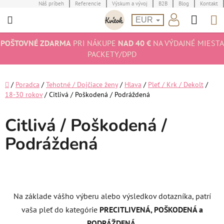
Prejsť
Náš príbeh
Referencie
Výskum a vývoj
B2B
Blog
Kontakt
Hľad
N
na
EUR
obsah
K
POŠTOVNÉ ZDARMA
PRI NÁKUPE
NAD 40 €
NA VÝDAJNÉ MIESTA
PACKETY/DPD
Domov
/
Poradca
/
Tehotné / Dojčiace ženy
/
Hlava
/
Pleť / Krk / Dekolt
/
18-30 rokov
/
Citlivá / Poškodená / Podráždená
Citlivá / Poškodená /
Podráždená
Na základe vášho výberu alebo výsledkov dotazníka, patrí
vaša pleť do kategórie
PRECITLIVENÁ, POŠKODENÁ a
PODRÁŽDENÁ
.