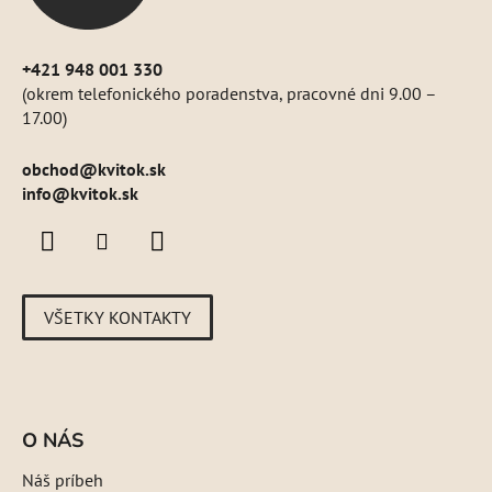
e
+421 948 001 330
(okrem telefonického poradenstva, pracovné dni 9.00 –
17.00)
obchod
@
kvitok.sk
info@kvitok.sk
VŠETKY KONTAKTY
O NÁS
Náš príbeh