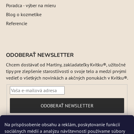
Poradca - výber na mieru
Blog o kozmetike
Referencie
ODOBERAŤ NEWSLETTER
Chcem dostávať od Martiny, zakladateľky Kvitku®, užitočné
tipy pre zlepšenie starostlivosti o svoje telo a medzi prvými
vedieť o všetkých novinkách a akčných ponukách v Kvitku®.
PRIHLÁSIŤ
ODOBERAŤ NEWSLETTER
SA
Vložením e-mailu súhlasíte s
Na prispôsobenie obsahu a reklám, poskytovanie funkcií
podmienkami ochrany osobných údajov
sociálnych médií a analýzu návštevnosti používame súbory
DŇA 5 a 6 AUGUSTA NEBUDEME ODOSIELAŤ ŽIADNE ZÁSIELKY. ☀️