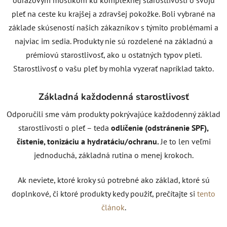
pleť na ceste ku krajšej a zdravšej pokožke. Boli vybrané na
základe skúseností našich zákazníkov s týmito problémami a
najviac im sedia. Produkty nie sú rozdelené na základnú a
prémiovú starostlivosť, ako u ostatných typov pleti.
Starostlivosť o vašu pleť by mohla vyzerať napríklad takto.
Základná každodenná starostlivosť
Odporučili sme vám produkty pokrývajúce každodenný základ
starostlivosti o pleť – teda
odlíčenie (odstránenie SPF),
čistenie, tonizáciu a hydratáciu/ochranu.
Je to len veľmi
jednoduchá, základná rutina o menej krokoch.
Ak neviete, ktoré kroky sú potrebné ako základ, ktoré sú
doplnkové, či ktoré produkty kedy použiť, prečítajte si
tento
článok
.