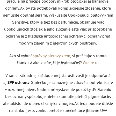
pracuje na princípe podpory mikrobiologickej aj bariérovej
ochrany. Ak by ste potrebovali komplexnejšie zloženie, ktoré
nemusíte dopĺňať sérami, vyskúšajte Upokojujúci pleťový krém
Sensitive, ktorý je tiež bez parfumácie, obsahuje viac
upokojujúcich zložiek a jeho zloženie ešte viac prispôsobené
ochrane aj z hľadiska antioxidačnej ochrany či ochrany pred
modrým žiarením z elektronických prístrojov.
Ako si vybrať
správny pleťový krém
, si prečítajte v tomto
článku. A ako zistíte, či je hydratačný?
Čítajte tu
.
V rámci základnej každodennej starostlivosti je odporúčaná
aj
SPF ochrana
. Slniečko je samozrejme zdravé a potrebné, ale
v rozumnej miere. Nadmerné vystavenie pokožky UV žiareniu
bez ochrany spôsobuje nielen starnutie pleti či pigmentácie,
ale takisto ide o preukázaný karcinogén. Ak teda budete dlhšie
na slnku (resp. vonku, pretože slnečné lúče (hlavne UVA