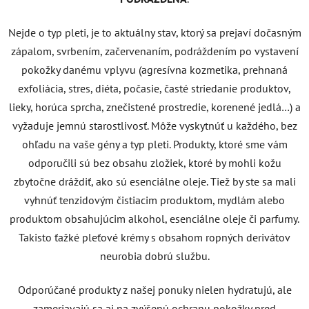
Nejde o typ pleti, je to aktuálny stav, ktorý sa prejaví dočasným
zápalom, svrbením, začervenaním, podráždením po vystavení
pokožky danému vplyvu (agresívna kozmetika, prehnaná
exfoliácia, stres, diéta, počasie, časté striedanie produktov,
lieky, horúca sprcha, znečistené prostredie, korenené jedlá…) a
vyžaduje jemnú starostlivosť. Môže vyskytnúť u každého, bez
ohľadu na vaše gény a typ pleti. Produkty, ktoré sme vám
odporučili sú bez obsahu zložiek, ktoré by mohli kožu
zbytočne dráždiť, ako sú esenciálne oleje. Tiež by ste sa mali
vyhnúť tenzidovým čistiacim produktom, mydlám alebo
produktom obsahujúcim alkohol, esenciálne oleje či parfumy.
Takisto ťažké pleťové krémy s obsahom ropných derivátov
neurobia dobrú službu.
Odporúčané produkty z našej ponuky nielen hydratujú, ale
zameriavajú sa aj na zvýšenú ochranu pokožky pred