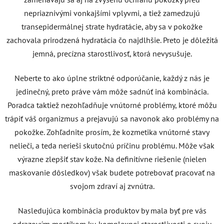
nepriaznivými vonkajšími vplyvmi, a tiež zamedzujú
transepidermálnej strate hydratácie, aby sa v pokožke
zachovala prirodzená hydratácia čo najdlhšie. Preto je dôležitá
jemná, precízna starostlivosť, ktorá nevysušuje.
Neberte to ako úplne striktné odporúčanie, každý z nás je
jedinečný, preto práve vám môže sadnúť iná kombinácia.
Poradca taktiež nezohľadňuje vnútorné problémy, ktoré môžu
trápiť váš organizmus a prejavujú sa navonok ako problémy na
pokožke. Zohľadnite prosím, že kozmetika vnútorné stavy
nelieči, a teda nerieši skutočnú príčinu problému. Môže však
výrazne zlepšiť stav kože. Na definitívne riešenie (nielen
maskovanie dôsledkov) však budete potrebovať pracovať na
svojom zdraví aj zvnútra.
Nasledujúca kombinácia produktov by mala byť pre vás
odrazovým mostíkom ku komplexnej starostlivosti o svoju