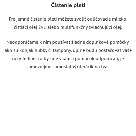
Čistenie pleti
Pre jemné čistenie pleti môžete zvoliť odličovacie mlieko,
čistiaci olej 2v1 alebo multifunkčný zvláčňujúci olej.
Neodporúčame k nim používať žiadne doplnkové pomôcky,
ako sú konjak hubky či tampóny, úplne budú postačovať vaše
ruky. Jediné, čo by sme v rámci pomôcok odporúčali, je
samozrejme samostatný uteráčik na tvár.