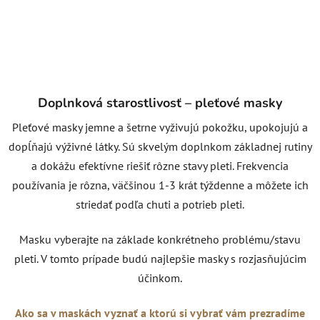
Doplnková starostlivosť – pleťové masky
Pleťové masky jemne a šetrne vyživujú pokožku, upokojujú a
dopĺňajú výživné látky. Sú skvelým doplnkom základnej rutiny
a dokážu efektívne riešiť rôzne stavy pleti. Frekvencia
používania je rôzna, väčšinou 1-3 krát týždenne a môžete ich
striedať podľa chuti a potrieb pleti.
Masku vyberajte na základe konkrétneho problému/stavu
pleti. V tomto prípade budú najlepšie masky s rozjasňujúcim
účinkom.
Ako sa v maskách vyznať a ktorú si vybrať vám prezradíme