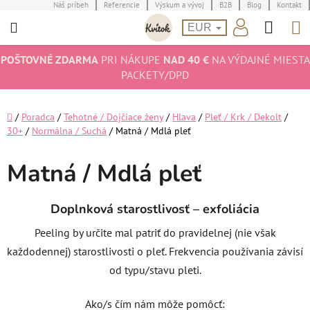
Prejsť
Náš príbeh
Referencie
Výskum a vývoj
B2B
Blog
Kontakt
Hľad
N
na
EUR
obsah
K
POŠTOVNÉ ZDARMA
PRI NÁKUPE
NAD 40 €
NA VÝDAJNÉ MIESTA
PACKETY/DPD
Domov
/
Poradca
/
Tehotné / Dojčiace ženy
/
Hlava
/
Pleť / Krk / Dekolt
/
30+
/
Normálna / Suchá
/
Matná / Mdlá pleť
Matná / Mdlá pleť
Doplnková starostlivosť – exfoliácia
Peeling by určite mal patriť do pravidelnej (nie však
každodennej) starostlivosti o pleť. Frekvencia používania závisí
od typu/stavu pleti.
Ako/s čím nám môže pomôcť: