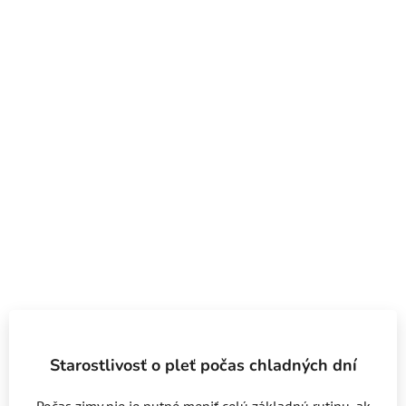
Starostlivosť o pleť počas chladných dní
Počas zimy nie je nutné meniť celú základnú rutinu, ak