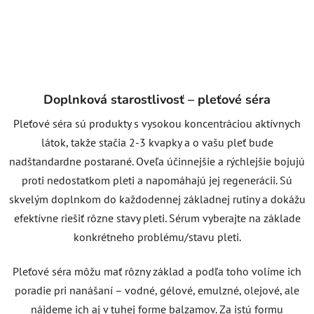
Doplnková starostlivosť – pleťové séra
Pleťové séra sú produkty s vysokou koncentráciou aktívnych
látok, takže stačia 2-3 kvapky a o vašu pleť bude
nadštandardne postarané. Oveľa účinnejšie a rýchlejšie bojujú
proti nedostatkom pleti a napomáhajú jej regenerácii. Sú
skvelým doplnkom do každodennej základnej rutiny a dokážu
efektívne riešiť rôzne stavy pleti. Sérum vyberajte na základe
konkrétneho problému/stavu pleti.
Pleťové séra môžu mať rôzny základ a podľa toho volíme ich
poradie pri nanášaní – vodné, gélové, emulzné, olejové, ale
nájdeme ich aj v tuhej forme balzamov. Za istú formu