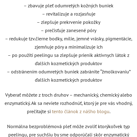
– zbavuje pleť odumretých kožných buniek
– revitalizuje a rozjasňuje
– zlepšuje prekrvenie pokožky
– prečisťuje zanesené póry
– redukuje tzv.čierne bodky, mílie, jemné vrásky, pigmentácie,
zjemňuje póry a minimalizuje ich
– po použití peelingu sa zlepšuje prienik aktívnych látok z
ďalších kozmetických produktov
– odstránením odumretých buniek zabránite “žmolkovaniu”
ďalších kozmetických produktov
Vyberať môžete z troch druhov – mechanický, chemický alebo
enzymatický. Ak sa neviete rozhodnúť, ktorý je pre vás vhodný,
prečítajte si
tento článok z nášho blogu
.
Normálna bezproblémová pleť môže zvoliť ktorýkoľvek typ
peelingu, pre suchšiu by sme odporúčali skôr enzymatický