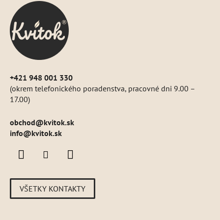
ä
t
i
e
+421 948 001 330
(okrem telefonického poradenstva, pracovné dni 9.00 –
17.00)
obchod
@
kvitok.sk
info@kvitok.sk
VŠETKY KONTAKTY