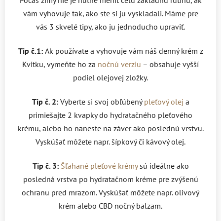
vám vyhovuje tak, ako ste si ju vyskladali. Máme pre
vás 3 skvelé tipy, ako ju jednoducho upraviť.
Tip č.1:
Ak používate a vyhovuje vám náš denný krém z
Kvitku, vymeňte ho za
nočnú verziu
– obsahuje vyšší
podiel olejovej zložky.
Tip č. 2:
Vyberte si svoj obľúbený
pleťový olej
a
primiešajte 2 kvapky do hydratačného pleťového
krému, alebo ho naneste na záver ako poslednú vrstvu.
Vyskúšať môžete napr. šípkový či kávový olej.
Tip č. 3:
Šľahané pleťové krémy
sú ideálne ako
posledná vrstva po hydratačnom kréme pre zvýšenú
ochranu pred mrazom. Vyskúšať môžete napr. olivový
krém alebo CBD nočný balzam.