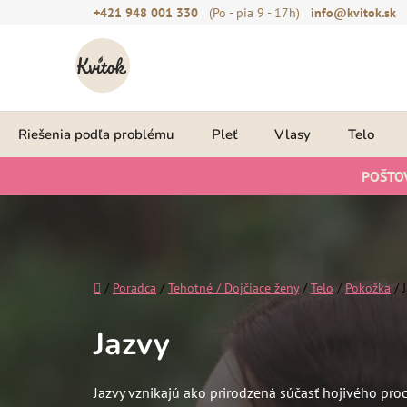
Prejsť
+421 948 001 330
(Po - pia 9 - 17h)
info@kvitok.sk
na
obsah
Riešenia podľa problému
Pleť
Vlasy
Telo
POŠTO
Domov
/
Poradca
/
Tehotné / Dojčiace ženy
/
Telo
/
Pokožka
/
Jazvy
Jazvy vznikajú ako prirodzená súčasť hojivého pro