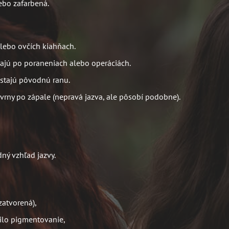
lebo zafarbená.
alebo ovčích kiahňach.
ajú po poraneniach alebo operáciách.
astajú pôvodnú ranu.
vrny po zápale (nepravá jazva, ale pôsobí podobne).
ný vzhľad jazvy.
zatvorená),
nilo pigmentovanie,