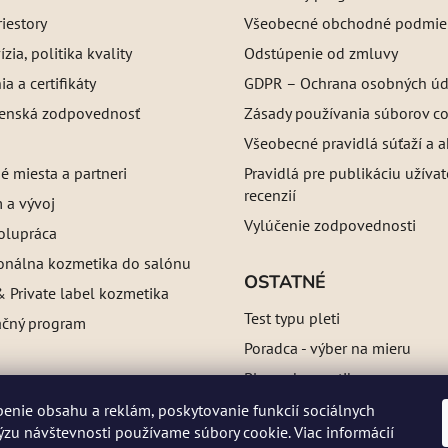
iestory
Všeobecné obchodné podmie
ízia, politika kvality
Odstúpenie od zmluvy
a a certifikáty
GDPR – Ochrana osobných úd
enská zodpovednosť
Zásady používania súborov c
Všeobecné pravidlá súťaží a a
é miesta a partneri
Pravidlá pre publikáciu užíva
recenzií
 a vývoj
Vylúčenie zodpovednosti
olupráca
ionálna kozmetika do salónu
OSTATNÉ
 Private label kozmetika
Test typu pleti
ačný program
Poradca - výber na mieru
Blog o kozmetike
Referencie
enie obsahu a reklám, poskytovanie funkcií sociálnych
a:
ne
ýzu návštevnosti používame súbory cookie. Viac informácií