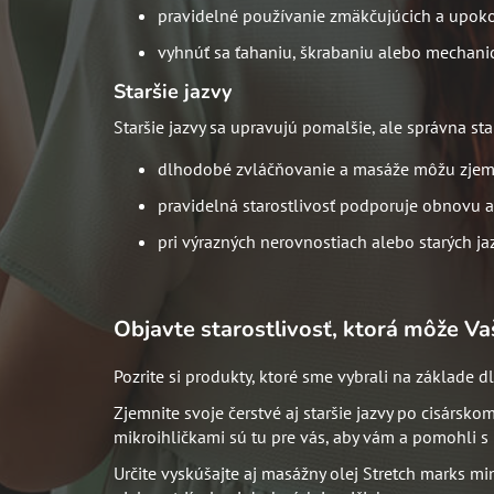
pravidelné používanie zmäkčujúcich a upokoj
vyhnúť sa ťahaniu, škrabaniu alebo mechani
Staršie jazvy
Staršie jazvy sa upravujú pomalšie, ale správna sta
dlhodobé zvláčňovanie a masáže môžu zjemn
pravidelná starostlivosť podporuje obnovu a
pri výrazných nerovnostiach alebo starých j
Objavte starostlivosť, ktorá môže Va
Pozrite si produkty, ktoré sme vybrali na základe 
Zjemnite svoje čerstvé aj staršie jazvy po cisársko
mikroihličkami sú tu pre vás, aby vám a pomohli s 
Určite vyskúšajte aj masážny olej Stretch marks mi