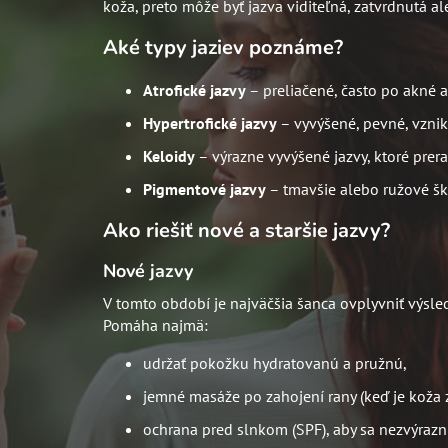
koža, preto môže byť jazva viditeľná, zatvrdnutá a
Aké typy jaziev poznáme?
Atrofické jazvy
– preliačené, často po akné 
Hypertrofické jazvy
– vyvýšené, pevné, vznik
Keloidy
– výrazne vyvýšené jazvy, ktoré prer
Pigmentové jazvy
– tmavšie alebo ružové šk
Ako riešiť nové a staršie jazvy?
Nové jazvy
V tomto období je najväčšia šanca ovplyvniť výsled
Pomáha najmä:
udržať pokožku hydratovanú a pružnú,
jemné masáže po zahojení rany (keď je koža 
ochrana pred slnkom (SPF), aby sa nezvýraz