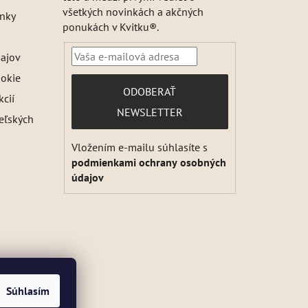
všetkých novinkách a akčných
nky
ponukách v Kvitku®.
ajov
ookie
PRIHLÁSIŤ
ODOBERAŤ
kcií
SA
NEWSLETTER
teľských
Vložením e-mailu súhlasíte s
podmienkami ochrany osobných
údajov
Súhlasím