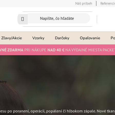
Náš príbeh
Referenci
Zľavy/Akcie
Vzorky
Darčeky
Opaľovanie
P
VNÉ ZDARMA
PRI NÁKUPE
NAD 40 €
NA VÝDAJNÉ MIESTA PACKE
Jazvy
cesu po poranení, operácii, popálení či hlbokom zápale. Nové tkan