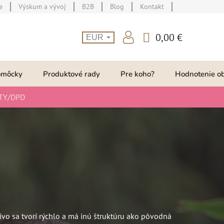
e
Výskum a vývoj
B2B
Blog
Kontakt
0,00 €
EUR
NÁKUPNÝ
KOŠÍK
omôcky
Produktové rady
Pre koho?
Hodnotenie o
TY/DPD
ivo sa tvorí rýchlo a má inú štruktúru ako pôvodná