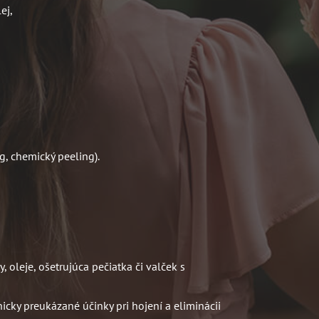
ej,
g, chemický peeling).
, oleje, ošetrujúca pečiatka či valček s
icky preukázané účinky pri hojení a eliminácii