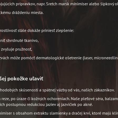
ujúcich prípravkov, napr. Sretch marsk minimiser alebo šípkový ol
ckému dráždeniu miesta.
rostlivosť stále dokáže priniesť zlepšenie:
iť stvrdnuté tkanivo,
 zvyšuje pružnosť,
azvách môže pomôcť dermatologické ošetrenie (laser, microneedlin
šej pokožke uľaviť
dlhodobých skúseností a spätnej väzby od vás, našich zákazníkov.
m reze, po úraze či kožných ochoreniach. Naše pleťové séra, balzamy
ich postupnou redukciou jaziev aj jazvičiek po akné.
nimiser s obsahom extraktu slamienky a dračej krvi, ktoré majú klin