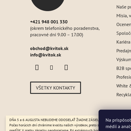
e
Naše pr
Misia, v
+421 948 001 330
Oceneni
(okrem telefonického poradenstva,
Spoloč
pracovné dni 9.00 – 17.00)
Kariéra
obchod
@
kvitok.sk
Predajn
info@kvitok.sk
Výskum
B2B sp
Profes
White &
VŠETKY KONTAKTY
Recykl
Na prispôsob
DŇA 5 a 6 AUGUSTA NEBUDEME ODOSIELAŤ ŽIADNE ZÁSIELKY. ☀️ Letná prevádzk
Počas horúcich dní chránime kvalitu našich výrobkov, preto sa môže dodanie mier
médií a anal
predĺžiť. V piatky zásielky neodosielame. Pri extrémnych horúčavách môžeme