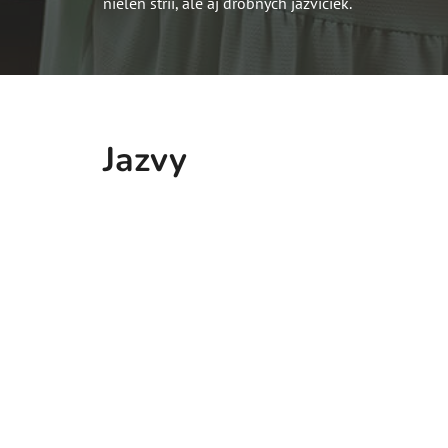
nielen strií, ale aj drobných jazvičiek.
Jazvy