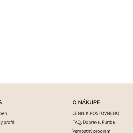
S
O NÁKUPE
íbeh
CENNÍK POŠTOVNÉHO
 profil
FAQ, Doprava, Platba
m
Vernostný program