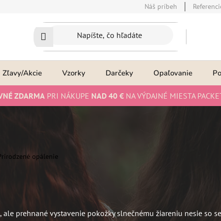
Náš príbeh
Referenci
Zľavy/Akcie
Vzorky
Darčeky
Opaľovanie
P
VNÉ ZDARMA
PRI NÁKUPE
NAD 40 €
NA VÝDAJNÉ MIESTA PACKE
Prirodzené opálenie
 ale prehnané vystavenie pokožky slnečnému žiareniu nesie so sebo