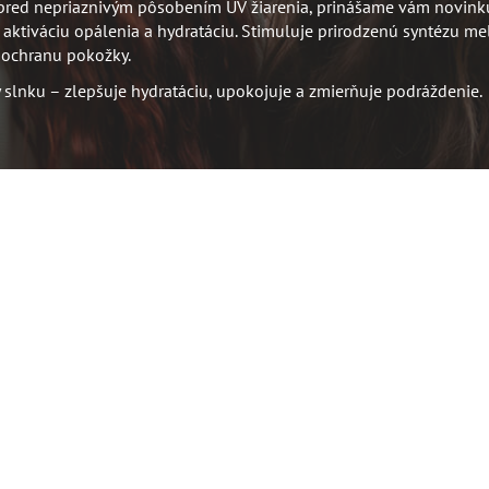
pred nepriaznivým pôsobením UV žiarenia, prinášame vám novink
tiváciu opálenia a hydratáciu. Stimuluje prirodzenú syntézu me
 ochranu pokožky.
slnku – zlepšuje hydratáciu, upokojuje a zmierňuje podráždenie.