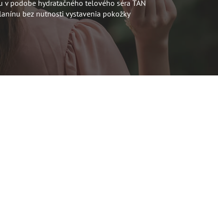
u v podobe hydratačného telového séra TAN
lanínu bez nutnosti vystavenia pokožky