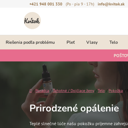
Prejsť
+421 948 001 330
(Po - pia 9 - 17h)
info@kvitok.sk
na
obsah
Riešenia podľa problému
Pleť
Vlasy
Telo
POŠTO
Domov
/
Poradca
/
Tehotné / Dojčiace ženy
/
Telo
/
Pokožka
/
Prirodzené opálenie
Teplé slnečné lúče našu pokožku príjemne zahrejú,