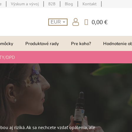
e
Výskum a vývoj
B2B
Blog
Kontakt
0,00 €
EUR
NÁKUPNÝ
KOŠÍK
omôcky
Produktové rady
Pre koho?
Hodnotenie o
TY/DPD
u aj riziká. Ak sa nechcete vzdať opálenia, ale