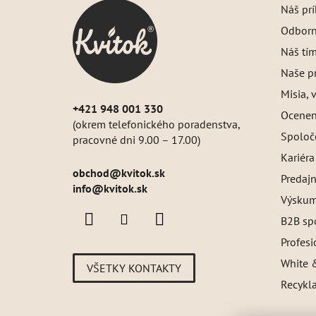
Náš pr
ä
Odborný
t
i
Náš tí
e
Naše pr
Misia, v
+421 948 001 330
Oceneni
(okrem telefonického poradenstva,
Spoloč
pracovné dni 9.00 – 17.00)
Kariéra
obchod
@
kvitok.sk
Predajn
info@kvitok.sk
Výskum
B2B sp
Profes
White &
VŠETKY KONTAKTY
Recykl