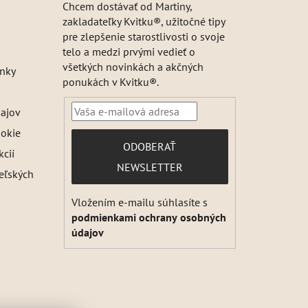
Chcem dostávať od Martiny,
zakladateľky Kvitku®, užitočné tipy
pre zlepšenie starostlivosti o svoje
telo a medzi prvými vedieť o
všetkých novinkách a akčných
nky
ponukách v Kvitku®.
ajov
ookie
PRIHLÁSIŤ
ODOBERAŤ
kcií
SA
NEWSLETTER
teľských
Vložením e-mailu súhlasíte s
podmienkami ochrany osobných
údajov