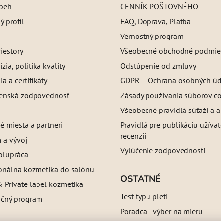
íbeh
CENNÍK POŠTOVNÉHO
 profil
FAQ, Doprava, Platba
m
Vernostný program
iestory
Všeobecné obchodné podmie
ízia, politika kvality
Odstúpenie od zmluvy
a a certifikáty
GDPR – Ochrana osobných úd
enská zodpovednosť
Zásady používania súborov c
Všeobecné pravidlá súťaží a a
é miesta a partneri
Pravidlá pre publikáciu užíva
recenzií
 a vývoj
Vylúčenie zodpovednosti
olupráca
ionálna kozmetika do salónu
OSTATNÉ
 Private label kozmetika
Test typu pleti
ačný program
Poradca - výber na mieru