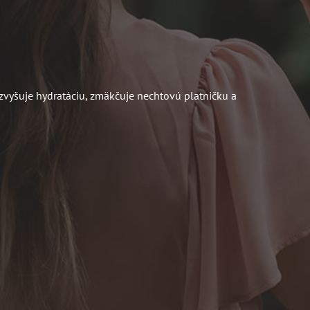
zvyšuje hydratáciu, zmäkčuje nechtovú platničku a