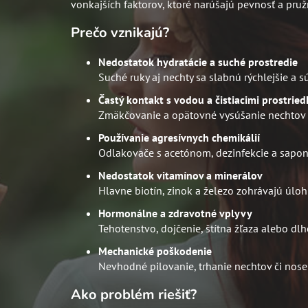
vonkajších faktorov, ktoré narúšajú pevnosť a pruž
Prečo vznikajú?
Nedostatok hydratácie a suché prostredie
Suché ruky aj nechty sa slabnú rýchlejšie a s
Častý kontakt s vodou a čistiacimi prostrie
Zmäkčovanie a opätovné vysúšanie nechtov n
Používanie agresívnych chemikálií
Odlakovače s acetónom, dezinfekcie a sapon
Nedostatok vitamínov a minerálov
Hlavne biotín, zinok a železo zohrávajú úloh
Hormonálne a zdravotné vplyvy
Tehotenstvo, dojčenie, štítna žľaza alebo dl
Mechanické poškodenie
Nevhodné pilovanie, trhanie nechtov či nose
Ako problém riešiť?