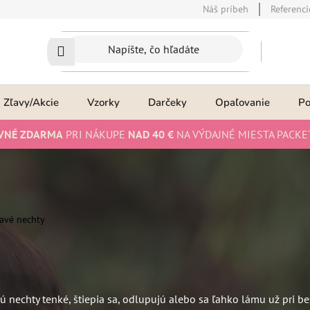
Náš príbeh
Referenci
Zľavy/Akcie
Vzorky
Darčeky
Opaľovanie
P
VNÉ ZDARMA
PRI NÁKUPE
NAD 40 €
NA VÝDAJNÉ MIESTA PACKE
avé nechty
nechty tenké, štiepia sa, odlupujú alebo sa ľahko lámu už pri be