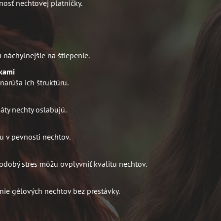
nosť nechtovej platničky.
ú náchylnejšie na štiepenie.
dkami
arúša ich štruktúru.
áty nechty oslabujú.
u v pevnosti nechtov.
hodobý stres môžu ovplyvniť kvalitu nechtov.
nie gélových nechtov bez prestávky.