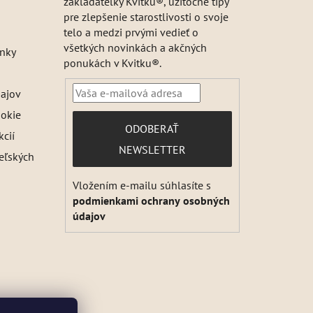
zakladateľky Kvitku®, užitočné tipy
pre zlepšenie starostlivosti o svoje
telo a medzi prvými vedieť o
všetkých novinkách a akčných
nky
ponukách v Kvitku®.
ajov
ookie
PRIHLÁSIŤ
ODOBERAŤ
kcií
SA
NEWSLETTER
teľských
Vložením e-mailu súhlasíte s
podmienkami ochrany osobných
údajov