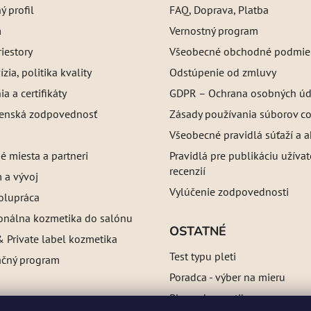
 profil
FAQ, Doprava, Platba
m
Vernostný program
iestory
Všeobecné obchodné podmie
ízia, politika kvality
Odstúpenie od zmluvy
a a certifikáty
GDPR – Ochrana osobných úd
enská zodpovednosť
Zásady používania súborov c
Všeobecné pravidlá súťaží a a
é miesta a partneri
Pravidlá pre publikáciu užíva
recenzií
 a vývoj
Vylúčenie zodpovednosti
olupráca
ionálna kozmetika do salónu
OSTATNÉ
 Private label kozmetika
Test typu pleti
ačný program
Poradca - výber na mieru
Blog o kozmetike