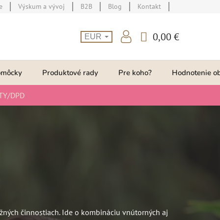
e
Výskum a vývoj
B2B
Blog
Kontakt
0,00 €
EUR
NÁKUPNÝ
KOŠÍK
omôcky
Produktové rady
Pre koho?
Hodnotenie o
TY/DPD
žných činnostiach. Ide o kombináciu vnútorných aj