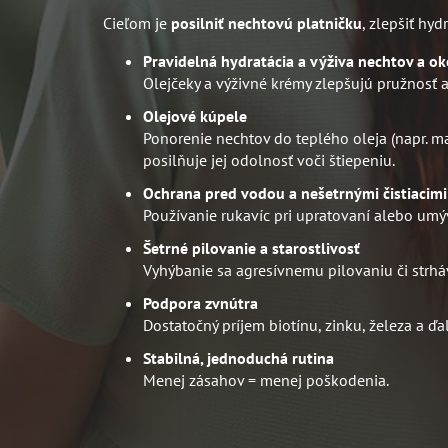
Cieľom je
posilniť nechtovú platničku
, zlepšiť hy
Pravidelná hydratácia a výživa nechtov a ok
Olejčeky a výživné krémy zlepšujú pružnosť 
Olejové kúpele
Ponorenie nechtov do teplého oleja (napr. m
posilňuje jej odolnosť voči štiepeniu.
Ochrana pred vodou a nešetrnými čistiacimi
Používanie rukavíc pri upratovaní alebo umýv
Šetrné pilovanie a starostlivosť
Vyhýbanie sa agresívnemu pilovaniu či strh
Podpora zvnútra
Dostatočný príjem biotínu, zinku, železa a ď
Stabilná, jednoduchá rutina
Menej zásahov = menej poškodenia.