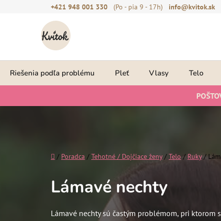
Prejsť
+421 948 001 330
(Po - pia 9 - 17h)
info@kvitok.sk
na
obsah
Riešenia podľa problému
Pleť
Vlasy
Telo
POŠTO
Domov
/
Poradca
/
Tehotné / Dojčiace ženy
/
Telo
/
Ruky
/
Lám
Lámavé nechty
Lámavé nechty sú častým problémom, pri ktorom sú 