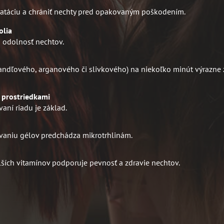
dratáciu a chrániť nechty pred opakovaným poškodením.
olia
a odolnosť nechtov.
andľového, arganového či slivkového) na niekoľko minút výrazne 
 prostriedkami
aní riadu je základ.
ávaniu gélov predchádza mikrotrhlinám.
alších vitamínov podporuje pevnosť a zdravie nechtov.