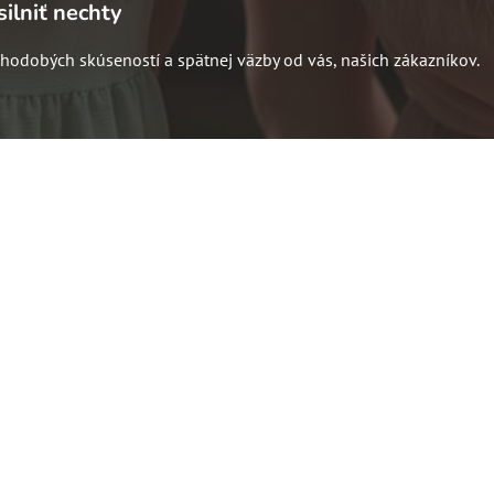
ilniť nechty
dlhodobých skúseností a spätnej väzby od vás, našich zákazníkov.