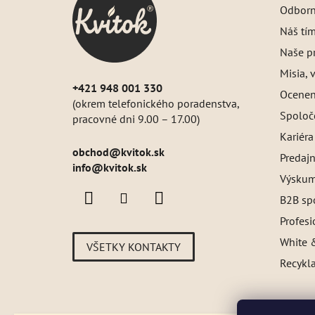
Odborný
t
i
Náš tí
e
Naše pr
Misia, v
+421 948 001 330
Oceneni
(okrem telefonického poradenstva,
Spoloč
pracovné dni 9.00 – 17.00)
Kariéra
obchod
@
kvitok.sk
Predajn
info@kvitok.sk
Výskum
B2B sp
Profes
White &
VŠETKY KONTAKTY
Recykl