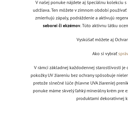
V našej ponuke nájdete aj špeciálnu kolekciu s
udržiava. Ten môžete v zimnom období používať 
zmierňujú zápaly, podráždenie a aktivujú regen
seborei či ekzémov
. Túto aktívnu látku ocen
Vyskúšať môžete aj Ochran
Ako si vybrať
sprá
V rámci základnej každodennej starostlivosti je
pokožky UV žiareniu bez ochrany spôsobuje nielen s
pretože slnečné lúče (hlavne UVA žiarenie) pre
ponuke máme skvelý ľahký minerálny krém pre ext
produktami dekoratívnej k