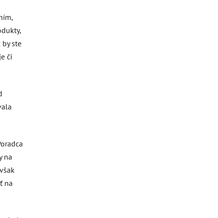
ením,
odukty,
 by ste
e či
d
vala
Poradca
y na
 však
ť na