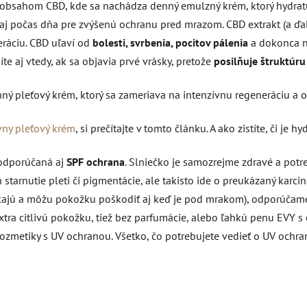
 obsahom CBD, kde sa nachádza denný emulzný krém, ktorý hydratu
aj počas dňa pre zvýšenú ochranu pred mrazom. CBD extrakt (a ďal
eráciu. CBD uľaví od
bolesti, svrbenia, pocitov pálenia
a dokonca na
íte aj vtedy, ak sa objavia prvé vrásky, pretože
posilňuje štruktúr
ný pleťový krém, ktorý sa zameriava na intenzívnu regeneráciu a 
vny pleťový krém
, si prečítajte v tomto článku. A ako zistíte, či je h
 odporúčaná aj
SPF ochrana
. Slniečko je samozrejme zdravé a potr
tarnutie pleti či pigmentácie, ale takisto ide o preukázaný karci
nikajú a môžu pokožku poškodiť aj keď je pod mrakom), odporúčam
ra citlivú pokožku, tiež bez parfumácie, alebo ľahkú penu EVY s o
ozmetiky s UV ochranou. Všetko, čo potrebujete vedieť o UV ochra