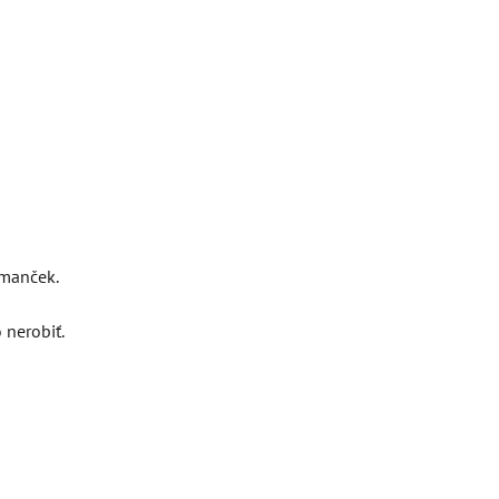
rmanček.
 nerobiť.