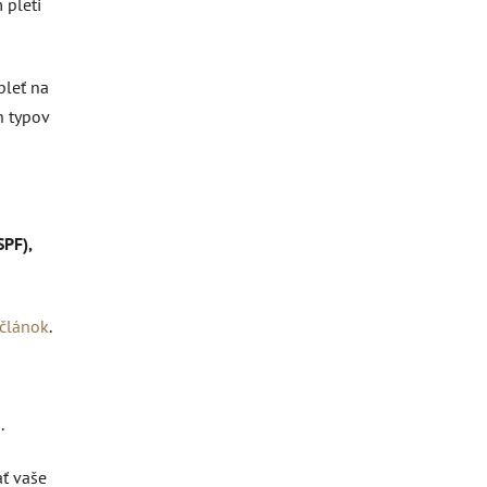
 pleti
pleť na
h typov
SPF),
 článok
.
.
ť vaše