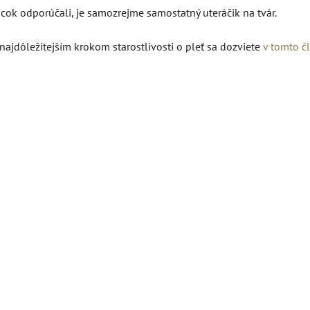
ôcok odporúčali, je samozrejme samostatný uteráčik na tvár.
 najdôležitejším krokom starostlivosti o pleť sa dozviete
v tomto č