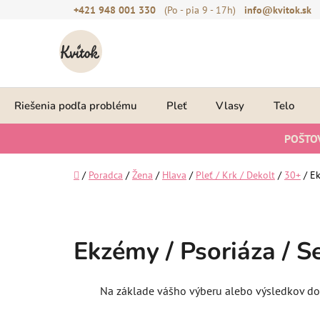
Prejsť
+421 948 001 330
(Po - pia 9 - 17h)
info@kvitok.sk
na
obsah
Riešenia podľa problému
Pleť
Vlasy
Telo
POŠTO
Domov
/
Poradca
/
Žena
/
Hlava
/
Pleť / Krk / Dekolt
/
30+
/
Ek
Ekzémy / Psoriáza / S
Na základe vášho výberu alebo výsledkov dot