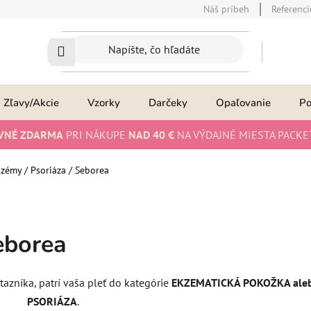
Náš príbeh
Referenci
Zľavy/Akcie
Vzorky
Darčeky
Opaľovanie
P
VNÉ ZDARMA
PRI NÁKUPE
NAD 40 €
NA VÝDAJNÉ MIESTA PACKE
zémy / Psoriáza / Seborea
eborea
azníka, patrí vaša pleť do kategórie
EKZEMATICKÁ POKOŽKA ale
PSORIÁZA
.