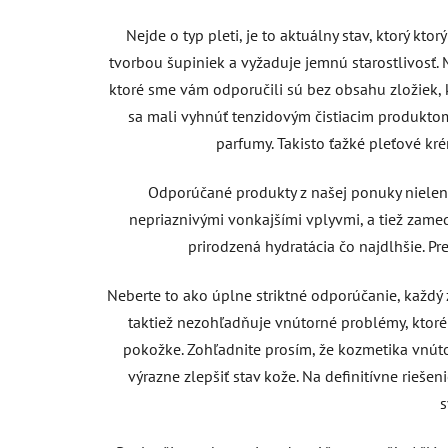
Nejde o typ pleti, je to aktuálny stav, ktorý k
tvorbou šupiniek a vyžaduje jemnú starostlivosť. 
ktoré sme vám odporučili sú bez obsahu zložiek, k
sa mali vyhnúť tenzidovým čistiacim produkto
parfumy. Takisto ťažké pleťové k
Odporúčané produkty z našej ponuky nielen 
nepriaznivými vonkajšími vplyvmi, a tiež zame
prirodzená hydratácia čo najdlhšie. Pre
Neberte to ako úplne striktné odporúčanie, každý
taktiež nezohľadňuje vnútorné problémy, ktor
pokožke. Zohľadnite prosím, že kozmetika vnúto
výrazne zlepšiť stav kože. Na definitívne rieš
s