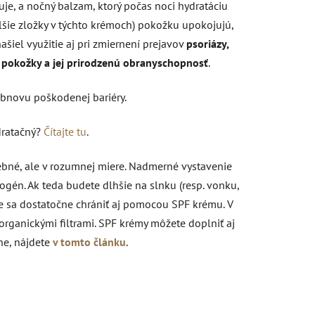
je, a nočný balzam, ktorý počas noci hydratáciu
šie zložky v týchto krémoch) pokožku upokojujú,
šiel využitie aj pri zmiernení prejavov
psoriázy,
u pokožky a jej prirodzenú obranyschopnosť
.
obnovu poškodenej bariéry.
ydratačný?
Čítajte tu
.
ebné, ale v rozumnej miere. Nadmerné vystavenie
nogén. Ak teda budete dlhšie na slnku (resp. vonku,
e sa dostatočne chrániť aj pomocou SPF krému. V
rganickými filtrami. SPF krémy môžete doplniť aj
ne, nájdete
v tomto článku
.