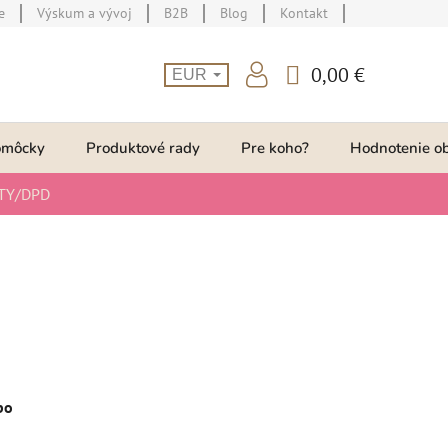
e
Výskum a vývoj
B2B
Blog
Kontakt
0,00 €
EUR
NÁKUPNÝ
KOŠÍK
omôcky
Produktové rady
Pre koho?
Hodnotenie o
TY/DPD
bo