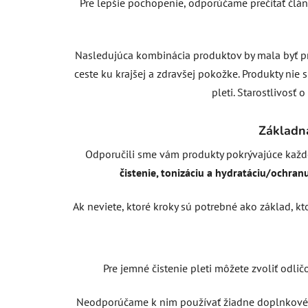
Pre lepšie pochopenie, odporúčame prečítať člán
Nasledujúca kombinácia produktov by mala byť pr
ceste ku krajšej a zdravšej pokožke. Produkty nie
pleti. Starostlivosť 
Základn
Odporučili sme vám produkty pokrývajúce každod
čistenie, tonizáciu a hydratáciu/ochranu
Ak neviete, ktoré kroky sú potrebné ako základ, kto
Pre jemné čistenie pleti môžete zvoliť odlič
Neodporúčame k nim používať žiadne doplnkové 