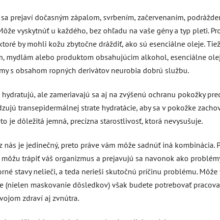
torý sa prejaví dočasným zápalom, svrbením, začervenaním, podrážd
Môže vyskytnúť u každého, bez ohľadu na vaše gény a typ pleti. Pr
toré by mohli kožu zbytočne dráždiť, ako sú esenciálne oleje. Tiež
m, mydlám alebo produktom obsahujúcim alkohol, esenciálne olej
rémy s obsahom ropných derivátov neurobia dobrú službu.
hydratujú, ale zameriavajú sa aj na zvýšenú ochranu pokožky pre
dzujú transepidermálnej strate hydratácie, aby sa v pokožke zacho
to je dôležitá jemná, precízna starostlivosť, ktorá nevysušuje.
 z nás je jedinečný, preto práve vám môže sadnúť iná kombinácia. 
é môžu trápiť váš organizmus a prejavujú sa navonok ako problém
rné stavy nelieči, a teda nerieši skutočnú príčinu problému. Môže
enie (nielen maskovanie dôsledkov) však budete potrebovať pracova
vojom zdraví aj zvnútra.