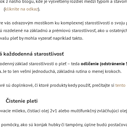
ok z nášho blogu, kde je vysvetlený rozdiel medzi typom a stavom
(
kliknite na odkaz
).
e vás odrazovým mostíkom ku komplexnej starostlivosti o svoju 
 sú rozdelené na základnú a prémiovú starostlivosť, ako u ostatnýc
o vašu pleť by mohla vyzerať napríklad takto.
á každodenná starostlivosť
enný základ starostlivosti o pleť – teda
odlíčenie (odstránenie 
.
Je to len veľmi jednoduchá, základná rutina o menej krokoch.
ré sú doplnkové, či ktoré produkty kedy použiť, prečítajte si
tento
Čistenie pleti
ovacie mlieko, čistiaci olej 2v1 alebo multifunkčný zvláčňujúci olej
pomôcky, ako sú konjak hubky či tampóny, úplne budú postačova