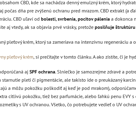
 obsahom CBD, kde sa nachádza denný emulzný krém, ktorý hydratu
aj počas dňa pre zvýšenú ochranu pred mrazom. CBD extrakt (a ďal
eráciu. CBD uľaví od
bolesti, svrbenia, pocitov pálenia
a dokonca na
íte aj vtedy, ak sa objavia prvé vrásky, pretože
posilňuje štruktúr
ný pleťový krém, ktorý sa zameriava na intenzívnu regeneráciu a 
vny pleťový krém
, si prečítajte v tomto článku. A ako zistíte, či je h
 odporúčaná aj
SPF ochrana
. Slniečko je samozrejme zdravé a potr
tarnutie pleti či pigmentácie, ale takisto ide o preukázaný karci
nikajú a môžu pokožku poškodiť aj keď je pod mrakom), odporúčam
ra citlivú pokožku, tiež bez parfumácie, alebo ľahkú penu EVY s o
ozmetiky s UV ochranou. Všetko, čo potrebujete vedieť o UV ochra