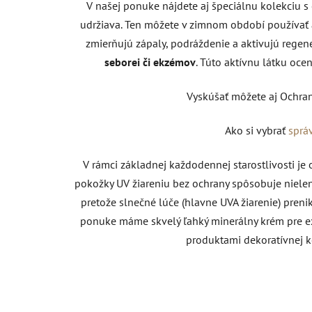
V našej ponuke nájdete aj špeciálnu kolekciu s
udržiava. Ten môžete v zimnom období používať 
zmierňujú zápaly, podráždenie a aktivujú regen
seborei či ekzémov
. Túto aktívnu látku ocen
Vyskúšať môžete aj Ochran
Ako si vybrať
sprá
V rámci základnej každodennej starostlivosti je
pokožky UV žiareniu bez ochrany spôsobuje nielen s
pretože slnečné lúče (hlavne UVA žiarenie) pre
ponuke máme skvelý ľahký minerálny krém pre ext
produktami dekoratívnej k