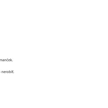
rmanček.
 nerobiť.