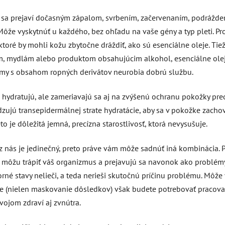
torý sa prejaví dočasným zápalom, svrbením, začervenaním, podrážd
Môže vyskytnúť u každého, bez ohľadu na vaše gény a typ pleti. Pr
toré by mohli kožu zbytočne dráždiť, ako sú esenciálne oleje. Tiež
m, mydlám alebo produktom obsahujúcim alkohol, esenciálne olej
rémy s obsahom ropných derivátov neurobia dobrú službu.
hydratujú, ale zameriavajú sa aj na zvýšenú ochranu pokožky pre
dzujú transepidermálnej strate hydratácie, aby sa v pokožke zacho
to je dôležitá jemná, precízna starostlivosť, ktorá nevysušuje.
 z nás je jedinečný, preto práve vám môže sadnúť iná kombinácia. 
é môžu trápiť váš organizmus a prejavujú sa navonok ako problém
rné stavy nelieči, a teda nerieši skutočnú príčinu problému. Môže
enie (nielen maskovanie dôsledkov) však budete potrebovať pracova
vojom zdraví aj zvnútra.