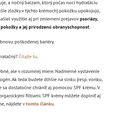
je, a nočný balzam, ktorý počas noci hydratáciu
šie zložky v týchto krémoch) pokožku upokojujú,
šiel využitie aj pri zmiernení prejavov
psoriázy,
u pokožky a jej prirodzenú obranyschopnosť
.
obnovu poškodenej bariéry.
ydratačný?
Čítajte tu
.
ebné, ale v rozumnej miere. Nadmerné vystavenie
nogén. Ak teda budete dlhšie na slnku (resp. vonku,
e sa dostatočne chrániť aj pomocou SPF krému. V
rganickými filtrami. SPF krémy môžete doplniť aj
ne, nájdete
v tomto článku
.