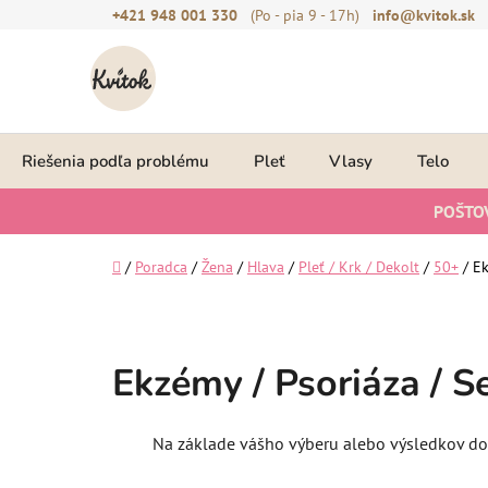
Prejsť
+421 948 001 330
(Po - pia 9 - 17h)
info@kvitok.sk
na
obsah
Riešenia podľa problému
Pleť
Vlasy
Telo
POŠTO
Domov
/
Poradca
/
Žena
/
Hlava
/
Pleť / Krk / Dekolt
/
50+
/
Ek
Ekzémy / Psoriáza / S
Na základe vášho výberu alebo výsledkov dot