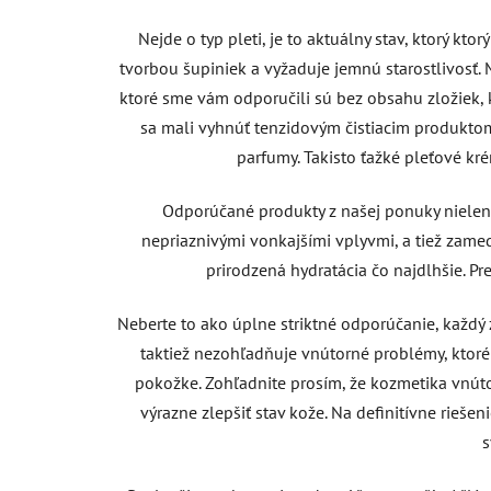
Nejde o typ pleti, je to aktuálny stav, ktorý k
tvorbou šupiniek a vyžaduje jemnú starostlivosť. 
ktoré sme vám odporučili sú bez obsahu zložiek, k
sa mali vyhnúť tenzidovým čistiacim produkto
parfumy. Takisto ťažké pleťové k
Odporúčané produkty z našej ponuky nielen 
nepriaznivými vonkajšími vplyvmi, a tiež zame
prirodzená hydratácia čo najdlhšie. Pre
Neberte to ako úplne striktné odporúčanie, každý
taktiež nezohľadňuje vnútorné problémy, ktor
pokožke. Zohľadnite prosím, že kozmetika vnúto
výrazne zlepšiť stav kože. Na definitívne rieš
s