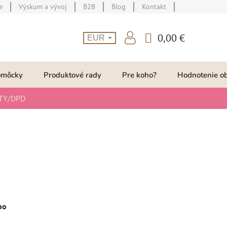
e
Výskum a vývoj
B2B
Blog
Kontakt
0,00 €
EUR
NÁKUPNÝ
KOŠÍK
omôcky
Produktové rady
Pre koho?
Hodnotenie o
TY/DPD
bo