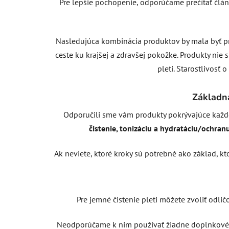
Pre lepšie pochopenie, odporúčame prečítať člán
Nasledujúca kombinácia produktov by mala byť pr
ceste ku krajšej a zdravšej pokožke. Produkty nie
pleti. Starostlivosť 
Základn
Odporučili sme vám produkty pokrývajúce každod
čistenie, tonizáciu a hydratáciu/ochranu
Ak neviete, ktoré kroky sú potrebné ako základ, kto
Pre jemné čistenie pleti môžete zvoliť odlič
Neodporúčame k nim používať žiadne doplnkové 