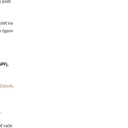
 pleti
pleť na
h typov
SPF),
 článok
.
.
ť vaše