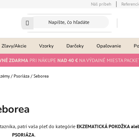
Náš príbeh
Referenci
Zľavy/Akcie
Vzorky
Darčeky
Opaľovanie
P
VNÉ ZDARMA
PRI NÁKUPE
NAD 40 €
NA VÝDAJNÉ MIESTA PACKE
zémy / Psoriáza / Seborea
eborea
azníka, patrí vaša pleť do kategórie
EKZEMATICKÁ POKOŽKA ale
PSORIÁZA
.