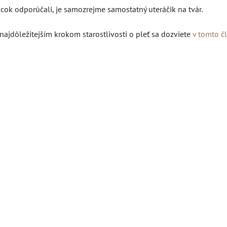
ôcok odporúčali, je samozrejme samostatný uteráčik na tvár.
 najdôležitejším krokom starostlivosti o pleť sa dozviete
v tomto č