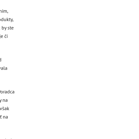
ením,
odukty,
 by ste
e či
d
vala
Poradca
y na
 však
ť na