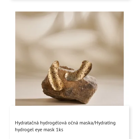
Priemerné
Hydratačná hydrogélová očná maska/Hydrating
hodnotenie
hydrogel eye mask 1ks
produktu