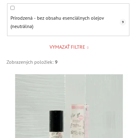
Prirodzená - bez obsahu esenciálnych olejov
9
(neutrálna)
VYMAZAŤ FILTRE
Zobrazených položiek:
9
V
ý
p
i
s
p
r
o