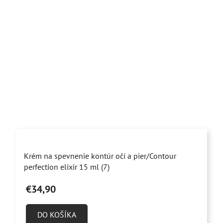
Priemerné
Krém na spevnenie kontúr očí a pier/Contour
hodnotenie
perfection elixir 15 ml (7)
produktu
€34,90
je
5,0
DO KOŠÍKA
z