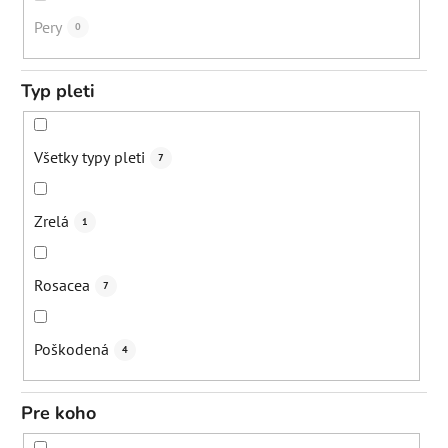
Spevnenie pokožky
6
Pery
0
Zjemnenie vrások
3
Typ pleti
Stimulácia lymfatického systému
1
Všetky typy pleti
7
Uvoľnenie svalo
1
Zrelá
1
Zmiernenie zápal
3
Rosacea
7
Podpora rastu vlasov
1
Poškodená
4
Posilnenie odolnosti vlasu
1
Pre koho