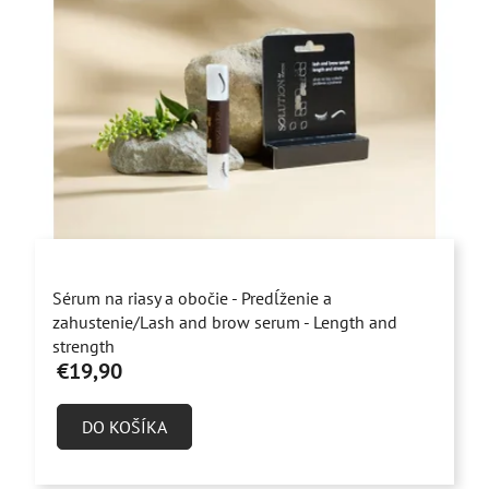
Priemerné
Sérum na riasy a obočie - Predĺženie a
hodnotenie
zahustenie/Lash and brow serum - Length and
produktu
strength
€19,90
je
4,7
DO KOŠÍKA
z
5
hviezdičiek.