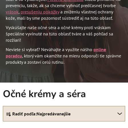
prevenciu, takže, ak sa chceme vyhnúť predčasnej tvorbe
vrások
,
presušeniu pokožky
a zníženiu vlastnej ochrany
kože, mali by sme pozornosť sústrediť aj na túto oblasť.
Vyskúšajte naše očné séra a očné krémy proti vráskam
špeciálne vyvinuté na túto oblasť tváre a váš pohľad sa
rozžiari!
Neviete si vybrať? Neváhajte a využite nášho
online
poradcu
, ktorý vám okamžite na mieru odporučí tie správne
produkty a zostaví celú rutinu.
Očné krémy a séra
R
Radiť podľa:
Najpredávanejšie
a
d