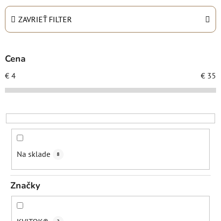
e
n
ZAVRIEŤ FILTER
i
e
p
Cena
r
€
4
€
35
o
d
u
k
t
o
Na sklade
8
v
Značky