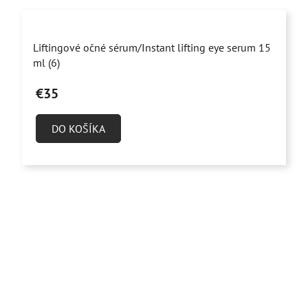
Priemerné
Liftingové očné sérum/Instant lifting eye serum 15
hodnotenie
ml (6)
produktu
€35
je
5,0
DO KOŠÍKA
z
5
hviezdičiek.