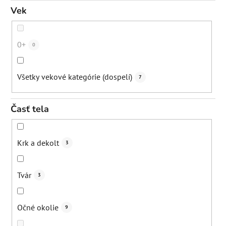
Udržanie hydratácie
1
Vek
Upokojenie
8
0+
0
Prebiotické pôsobenie - podpora mikrobiómu kože
2
Všetky vekové kategórie (dospelí)
7
Redukcia kruhov pod očami
5
Časť tela
Redukcia opuchov
9
Krk a dekolt
3
Rozjasnenie
8
Tvár
3
Spevnenie poko
2
Očné okolie
9