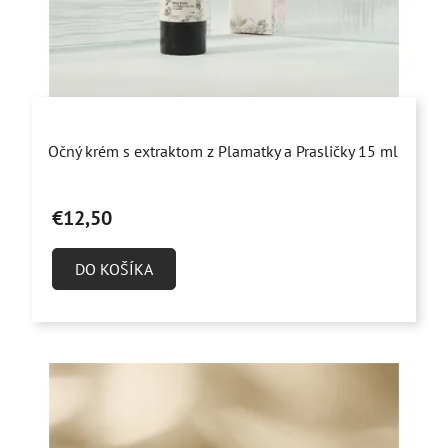
d
u
k
t
o
Priemerné
v
Očný krém s extraktom z Plamatky a Prasličky 15 ml
hodnotenie
produktu
€12,50
je
4,9
DO KOŠÍKA
z
5
hviezdičiek.