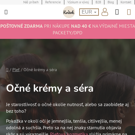
Prejsť
Náš príbeh
Referencie
Výskum a vývoj
B2B
Blog
Kontakt
Hľad
N
na
EUR
obsah
K
POŠTOVNÉ ZDARMA
PRI NÁKUPE
NAD 40 €
NA VÝDAJNÉ MIESTA
PACKETY/DPD
Domov
/
Pleť
/
Očné krémy a séra
Očné krémy a séra
Je starostlivosť o očné okolie nutnosť, alebo sa zaobídete aj
bez toho?
Pokožka v okolí očí je jemnejšia, tenšia, citlivejšia, menej
odolná a suchšia. Preto sa na nej znaky starnutia objavia
skôr a sú výraznejšie.
Pleťová kozmetika
slúžia primárne na