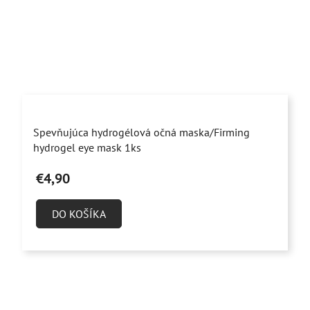
Priemerné
Spevňujúca hydrogélová očná maska/Firming
hodnotenie
hydrogel eye mask 1ks
produktu
€4,90
je
5,0
DO KOŠÍKA
z
5
hviezdičiek.