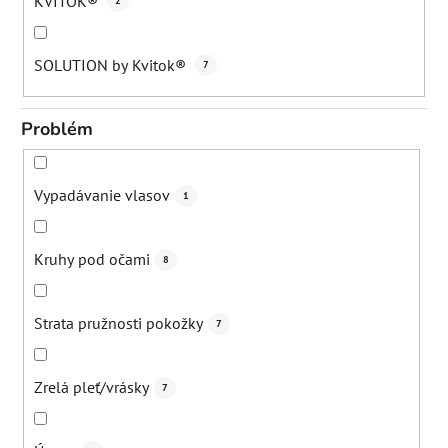
KVITOK®
2
SOLUTION by Kvitok®
7
Problém
Vypadávanie vlasov
1
Kruhy pod očami
8
Strata pružnosti pokožky
7
Zrelá pleť/vrásky
7