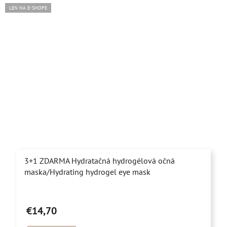
LEN NA E-SHOPE
3+1 ZDARMA Hydratačná hydrogélová očná
maska/Hydrating hydrogel eye mask
Priemerné
hodnotenie
€14,70
produktu