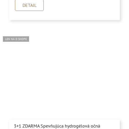
je
DETAIL
5,0
z
5
hviezdičiek.
LEN NA E-SHOPE
3+1 ZDARMA Spevňujúca hydrogélová očná