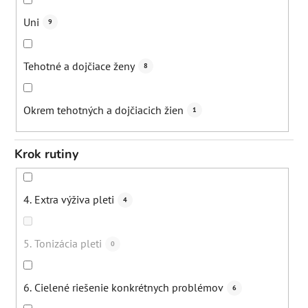
Zmiernenie vypadávania vlasov
1
Uni
9
Tehotné a dojčiace ženy
8
Okrem tehotných a dojčiacich žien
1
Krok rutiny
4. Extra výživa pleti
4
5. Tonizácia pleti
0
6. Cielené riešenie konkrétnych problémov
6