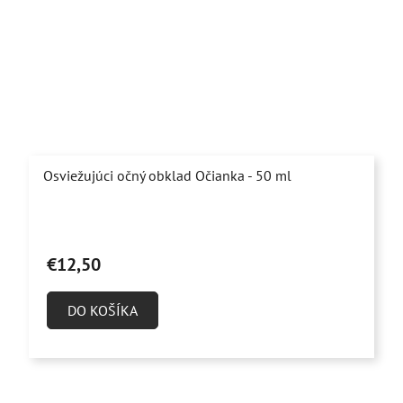
Osviežujúci očný obklad Očianka - 50 ml
Priemerné
hodnotenie
€12,50
produktu
je
DO KOŠÍKA
4,8
z
5
hviezdičiek.