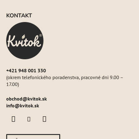
Z
e
á
p
KONTAKT
p
r
ä
v
k
t
y
i
v
e
ý
p
i
+421 948 001 330
s
(okrem telefonického poradenstva, pracovné dni 9.00 –
u
17.00)
obchod
@
kvitok.sk
info@kvitok.sk