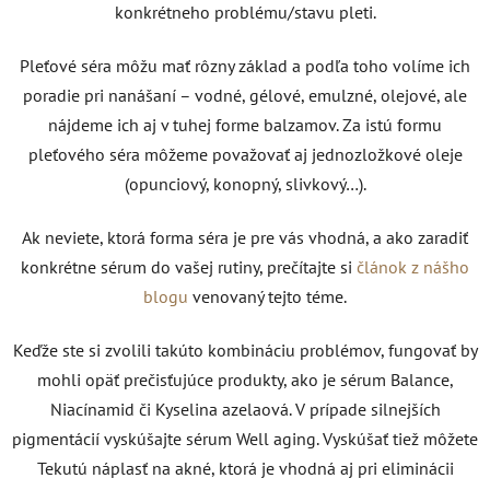
konkrétneho problému/stavu pleti.
Pleťové séra môžu mať rôzny základ a podľa toho volíme ich
poradie pri nanášaní – vodné, gélové, emulzné, olejové, ale
nájdeme ich aj v tuhej forme balzamov. Za istú formu
pleťového séra môžeme považovať aj jednozložkové oleje
(opunciový, konopný, slivkový…).
Ak neviete, ktorá forma séra je pre vás vhodná, a ako zaradiť
konkrétne sérum do vašej rutiny, prečítajte si
článok z nášho
blogu
venovaný tejto téme.
Keďže ste si zvolili takúto kombináciu problémov, fungovať by
mohli opäť prečisťujúce produkty, ako je sérum Balance,
Niacínamid či Kyselina azelaová. V prípade silnejších
pigmentácií vyskúšajte sérum Well aging.
Vyskúšať tiež môžete
Tekutú náplasť na akné, ktorá je vhodná aj pri eliminácii