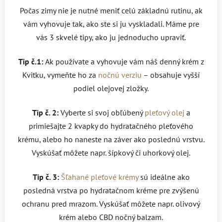
Počas zimy nie je nutné meniť celú základnú rutinu, ak
vám vyhovuje tak, ako ste si ju vyskladali. Máme pre
vás 3 skvelé tipy, ako ju jednoducho upraviť.
Tip č.1:
Ak používate a vyhovuje vám náš denný krém z
Kvitku, vymeňte ho za
nočnú verziu
– obsahuje vyšší
podiel olejovej zložky.
Tip č. 2:
Vyberte si svoj obľúbený
pleťový olej
a
primiešajte 2 kvapky do hydratačného pleťového
krému, alebo ho naneste na záver ako poslednú vrstvu.
Vyskúšať môžete napr. šípkový či uhorkový olej.
Tip č. 3:
Šľahané pleťové krémy
sú ideálne ako
posledná vrstva po hydratačnom kréme pre zvýšenú
ochranu pred mrazom. Vyskúšať môžete napr. olivový
krém alebo CBD nočný balzam.