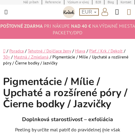
Prejsť
Náš príbeh
Referencie
Výskum a vývoj
B2B
Blog
Kontakt
Hľad
N
na
EUR
obsah
K
POŠTOVNÉ ZDARMA
PRI NÁKUPE
NAD 40 €
NA VÝDAJNÉ MIESTA
PACKETY/DPD
Domov
/
Poradca
/
Tehotné / Dojčiace ženy
/
Hlava
/
Pleť / Krk / Dekolt
/
30+
/
Mastná / Zmiešaná
/
Pigmentácie / Mílie / Upchaté a rozšírené
póry / Čierne bodky / Jazvičky
Pigmentácie / Mílie /
Upchaté a rozšírené póry /
Čierne bodky / Jazvičky
Doplnková starostlivosť – exfoliácia
Peeling by určite mal patriť do pravidelnej (nie však