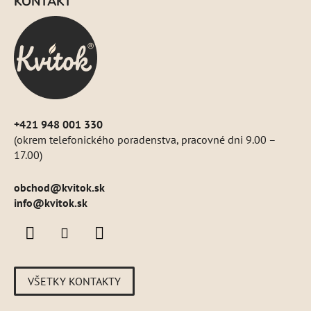
KONTAKT
p
ä
t
i
e
+421 948 001 330
(okrem telefonického poradenstva, pracovné dni 9.00 –
17.00)
obchod
@
kvitok.sk
info@kvitok.sk
VŠETKY KONTAKTY