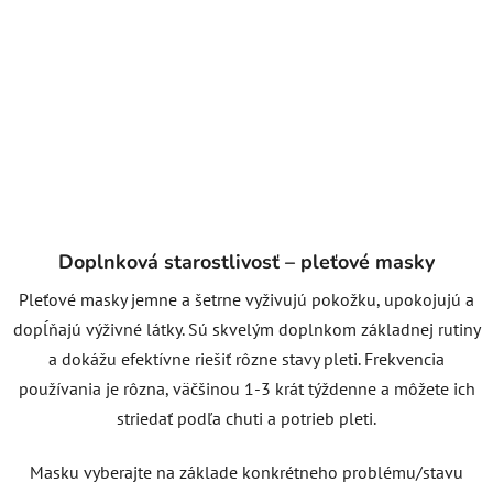
Doplnková starostlivosť – pleťové masky
Pleťové masky jemne a šetrne vyživujú pokožku, upokojujú a
dopĺňajú výživné látky. Sú skvelým doplnkom základnej rutiny
a dokážu efektívne riešiť rôzne stavy pleti. Frekvencia
používania je rôzna, väčšinou 1-3 krát týždenne a môžete ich
striedať podľa chuti a potrieb pleti.
Masku vyberajte na základe konkrétneho problému/stavu