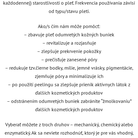
každodennej) starostlivosti o pleť. Frekvencia používania závisí
od typu/stavu pleti.
Ako/s čím nám môže pomôcť:
– zbavuje pleť odumretých kožných buniek
– revitalizuje a rozjasňuje
– zlepšuje prekrvenie pokožky
– prečisťuje zanesené póry
– redukuje tzv.čierne bodky, mílie, jemné vrásky, pigmentácie,
zjemňuje póry a minimalizuje ich
– po použití peelingu sa zlepšuje prienik aktívnych látok z
ďalších kozmetických produktov
– odstránením odumretých buniek zabránite “žmolkovaniu”
ďalších kozmetických produktov
Vyberať môžete z troch druhov – mechanický, chemický alebo
enzymatický. Ak sa neviete rozhodnúť, ktorý je pre vás vhodný,