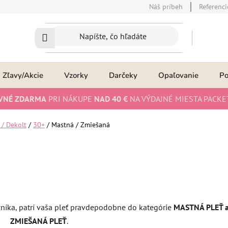
Náš príbeh
Referenci
Zľavy/Akcie
Vzorky
Darčeky
Opaľovanie
P
VNÉ ZDARMA
PRI NÁKUPE
NAD 40 €
NA VÝDAJNÉ MIESTA PACKE
 / Dekolt
/
30+
/
Mastná / Zmiešaná
níka, patrí vaša pleť pravdepodobne do kategórie
MASTNÁ PLEŤ a
ZMIEŠANÁ PLEŤ
.