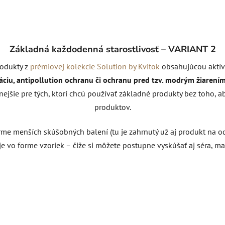
Základná každodenná starostlivosť – VARIANT 2
odukty z
prémiovej kolekcie Solution by Kvitok
obsahujúcou aktív
áciu, antipollution ochranu či ochranu pred tzv. modrým žiarení
nejšie pre tých, ktorí chcú používať základné produkty bez toho, a
produktov.
orme menších skúšobných balení (tu je zahrnutý už aj produkt na od
 vo forme vzoriek – čiže si môžete postupne vyskúšať aj séra, mas