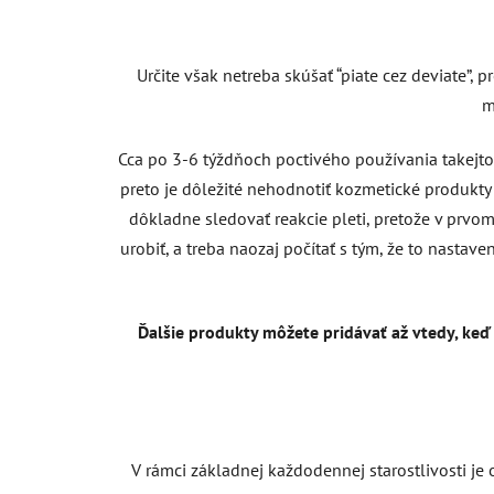
Určite však netreba skúšať “piate cez deviate”,
m
Cca po 3-6 týždňoch poctivého používania takejto k
preto je dôležité nehodnotiť kozmetické produkty 
dôkladne sledovať reakcie pleti, pretože v prvom 
urobiť, a treba naozaj počítať s tým, že to nastave
Ďalšie produkty môžete pridávať až vtedy, keď
V rámci základnej každodennej starostlivosti je