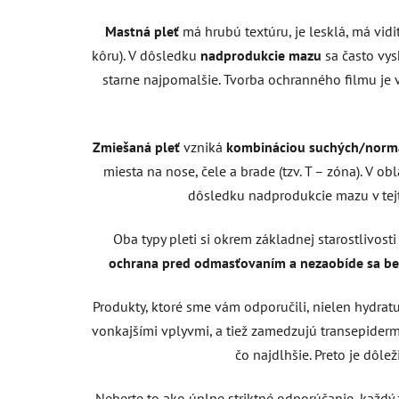
Mastná pleť
má hrubú textúru, je lesklá, má vi
kôru). V dôsledku
nadprodukcie mazu
sa často vys
starne najpomalšie. Tvorba ochranného filmu je v
Zmiešaná pleť
vzniká
kombináciou suchých/norm
miesta na nose, čele a brade (tzv. T – zóna). V ob
dôsledku nadprodukcie mazu v tejto
Oba typy pleti si okrem základnej starostlivosti
ochrana pred odmasťovaním a nezaobíde sa bez
Produkty, ktoré sme vám odporučili, nielen hydrat
vonkajšími vplyvmi, a tiež zamedzujú transepiderm
čo najdlhšie. Preto je dôlež
Neberte to ako úplne striktné odporúčanie, každý