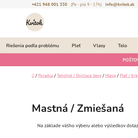
Prejsť
+421 948 001 330
(Po - pia 9 - 17h)
info@kvitok.sk
na
obsah
Riešenia podľa problému
Pleť
Vlasy
Telo
POŠTO
Domov
/
Poradca
/
Tehotné / Dojčiace ženy
/
Hlava
/
Pleť / Krk
Mastná / Zmiešaná
Na základe vášho výberu alebo výsledkov dotaz