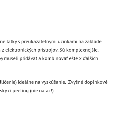
ne látky s preukázateľnými účinkami na základe
m
z elektronických prístrojov. Sú komplexnejšie,
by museli pridávať a kombinovať ešte x ďalších
líčenie) ideálne na vyskúšanie.
Zvyšné doplnkové
ky či peeling (nie naraz!)