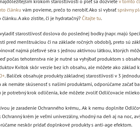
 najdôležitejším krokom starostlivosti o pleť sa dozviete
v tomto č
mto článku
vám povieme, prečo to nerobiť. Ako si vybrať
správny pl
o článku. A ako zistíte, či je hydratačný?
Čítajte tu
.
ú vyladiť starostlivosť doslova do poslednej bodky (napr. majú špeci
ti pred menštruáciou či na základe ročných období), preto sú zá
inovať najmä pleťové séra s jednou aktívnou látkou, ktorých môže
Aj keď počas tehotenstva nie je nutné sa vyhýbať produktom s obsa
uktov Kvitok skôr verzie bez ich obsahu, ale môžete ako základ 
30+
. B
alíček obsahuje produkty základnej starostlivosti v 3 jednod
, a ak nemáte skúsenosť s našimi produktami, odporúčame začať b
 je potrebný krok odlíčenia, kde môžete zvoliť Odličovacie mlieko
atívou je zaradenie Ochranného krému,. Ak k nemu doplníte Odličo
.
Ochranný krém je veľmi univerzálny, vhodný na deň aj na noc, av
porúčame neskôr pridať doplnkové produkty s anti-age efektom.