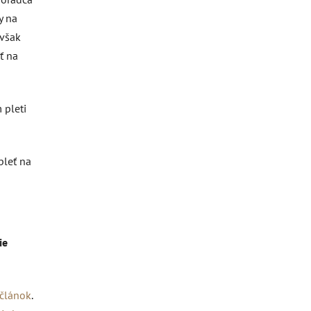
y na
 však
ť na
 pleti
pleť na
ie
 článok
.