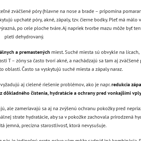
diteľné zväčšené póry (hlavne na nose a brade – pripomína pomar
kytujú upchaté póry, akné, zápaly, tzv. čierne bodky. Pleť má málo 
ýrazná, po cele ploche tváre. Aj napriek tvorbe mazu môže byť ten
pleti dehydrovaný.
álnych a premastených
miest. Suché miesta sú obvykle na lícach
lasti T – zóny sa často tvorí akné, a nachádzajú sa tam aj zväčšené 
 oblasti. Často sa vyskytujú suché miesta a zápaly naraz.
 vyžadujú aj cielené riešenie problémov, ako je napr.
redukcia zápa
 dôkladného čistenia, hydratácie a ochrany pred vonkajšími vpl
ujú, ale zameriavajú sa aj na zvýšenú ochranu pokožky pred nepri
álnej strate hydratácie, aby sa v pokožke zachovala prirodzená hy
itá jemná, precízna starostlivosť, ktorá nevysušuje.
 z nás je jedinečný, preto práve vám môže sadnúť iná kombinácia. 