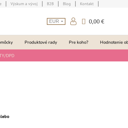
e
Výskum a vývoj
B2B
Blog
Kontakt
0,00 €
EUR
NÁKUPNÝ
KOŠÍK
omôcky
Produktové rady
Pre koho?
Hodnotenie o
TY/DPD
lebo