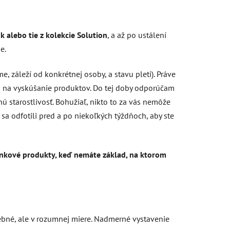
k alebo tie z kolekcie Solution
, a až po ustálení
e.
, záleží od konkrétnej osoby, a stavu pleti). Práve
u na vyskúšanie produktov.
Do tej doby odporúčam
nú starostlivosť. Bohužiaľ, nikto to za vás nemôže
e sa odfotili pred a po niekoľkých týždňoch, aby ste
plnkové produkty, keď nemáte základ, na ktorom
ebné, ale v rozumnej miere. Nadmerné vystavenie