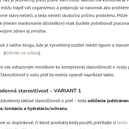
é môžu trápiť váš organizmus a prejavujú sa navonok ako problém
rné stavy nelieči, a teda nerieši skutočnú príčinu problému. Môže
enie (nielen maskovanie dôsledkov) však budete potrebovať pracova
vojom zdraví aj zvnútra.
ok z nášho blogu, kde je vysvetlený rozdiel medzi typom a stavom
(
kliknite na odkaz
).
e vás odrazovým mostíkom ku komplexnej starostlivosti o svoju 
 Starostlivosť o vašu pleť by mohla vyzerať napríklad takto.
denná starostlivosť – VARIANT 1
dodenný základ starostlivosti o pleť – teda
odlíčenie (odstránen
ie, tonizáciu a hydratáciu/ochranu
.
ré sú doplnkové, či ktoré produkty kedy použiť, prečítajte si
tento