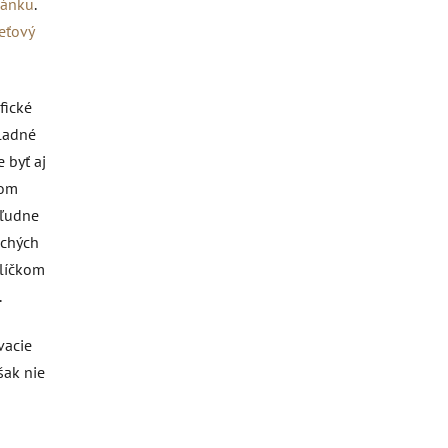
lánku
.
eťový
fické
kladné
 byť aj
hom
kľudne
uchých
alíčkom
.
vacie
šak nie