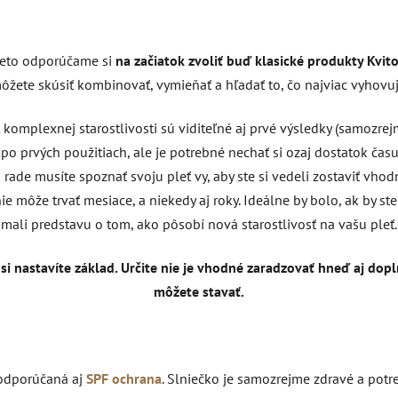
 preto odporúčame si
na začiatok zvoliť buď klasické produkty Kvito
ôžete skúsiť kombinovať, vymieňať a hľadať to, čo najviac vyhovuj
omplexnej starostlivosti sú viditeľné aj prvé výsledky (samozrejme
po prvých použitiach, ale je potrebné nechať si ozaj dostatok čas
rade musíte spoznať svoju pleť vy, aby ste si vedeli zostaviť vhod
nie môže trvať mesiace, a niekedy aj roky. Ideálne by bolo, ak by st
mali predstavu o tom, ako pôsobí nová starostlivosť na vašu pleť.
 si nastavíte základ. Určite nie je vhodné zaradzovať hneď aj do
môžete stavať.
 odporúčaná aj
SPF ochrana
. Slniečko je samozrejme zdravé a potr