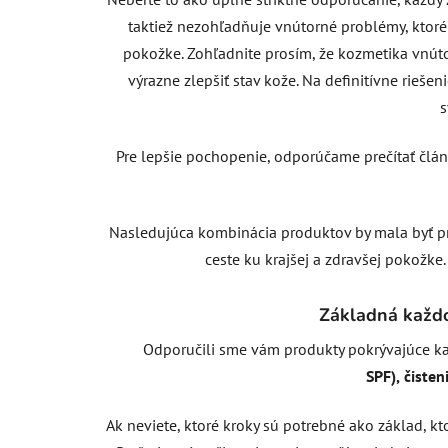
taktiež nezohľadňuje vnútorné problémy, ktor
pokožke. Zohľadnite prosím, že kozmetika vnúto
výrazne zlepšiť stav kože. Na definitívne rieš
s
Pre lepšie pochopenie, odporúčame prečítať člán
Nasledujúca kombinácia produktov by mala byť pr
ceste ku krajšej a zdravšej pokožke.
Základná každo
Odporučili sme vám produkty pokrývajúce kaž
SPF),
čisten
Ak neviete, ktoré kroky sú potrebné ako základ, kto