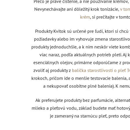
Prečo je práve čistenie, a nie používanie krémov,
Nevynechávajte ani dôležitý krok tonizácie,
v to
krém
, si prečítajte v tomt
Produkty Kvitok sú určené pre ľudí, ktorí si chc
požiadavky alebo im vyhovuje zmena starostlivos
produkty jednoduchšie, a k nim neskôr viete komb
viac naraz, podľa aktuálnych potrieb pleti. 
esenciálnych olejov, primárne odporúčame z prod
zvoliť aj produkty z
balíčka starostlivosti o pleť 
krokoch, pričom ide o menšie testovacie balenia
a nekupovať osobitne plné balenia). K nemu
Ak preferujete produkty bez parfumácie, altern
mlieko a pleťovú vodu, základ budete mať hotový
je zameraný na starnúcu pleť, preto od