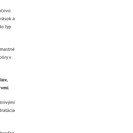
ančovú
vrások a
to typ
, mastné
póry v
lov,
yvmi
.
aznivými
dratácia
Poradca