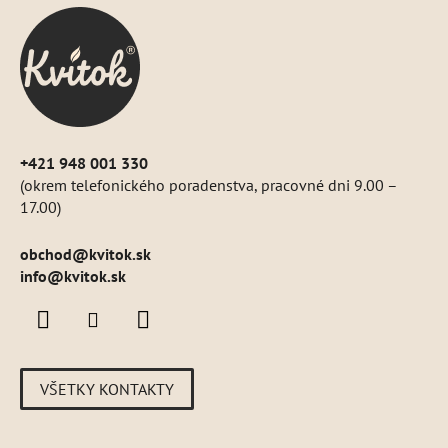
ä
t
i
e
+421 948 001 330
(okrem telefonického poradenstva, pracovné dni 9.00 –
17.00)
obchod
@
kvitok.sk
info@kvitok.sk
VŠETKY KONTAKTY