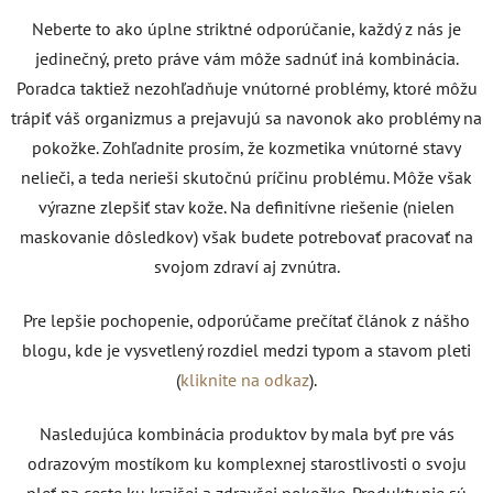
Neberte to ako úplne striktné odporúčanie, každý z nás je
jedinečný, preto práve vám môže sadnúť iná kombinácia.
Poradca taktiež nezohľadňuje vnútorné problémy, ktoré môžu
trápiť váš organizmus a prejavujú sa navonok ako problémy na
pokožke. Zohľadnite prosím, že kozmetika vnútorné stavy
nelieči, a teda nerieši skutočnú príčinu problému. Môže však
výrazne zlepšiť stav kože. Na definitívne riešenie (nielen
maskovanie dôsledkov) však budete potrebovať pracovať na
svojom zdraví aj zvnútra.
Pre lepšie pochopenie, odporúčame prečítať článok z nášho
blogu, kde je vysvetlený rozdiel medzi typom a stavom pleti
(
kliknite na odkaz
).
Nasledujúca kombinácia produktov by mala byť pre vás
odrazovým mostíkom ku komplexnej starostlivosti o svoju
pleť na ceste ku krajšej a zdravšej pokožke. Produkty nie sú