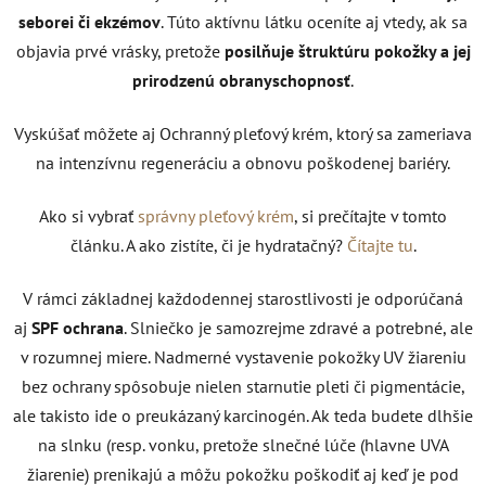
seborei či ekzémov
. Túto aktívnu látku oceníte aj vtedy, ak sa
objavia prvé vrásky, pretože
posilňuje štruktúru pokožky a jej
prirodzenú obranyschopnosť
.
Vyskúšať môžete aj Ochranný pleťový krém, ktorý sa zameriava
na intenzívnu regeneráciu a obnovu poškodenej bariéry.
Ako si vybrať
správny pleťový krém
, si prečítajte v tomto
článku. A ako zistíte, či je hydratačný?
Čítajte tu
.
V rámci základnej každodennej starostlivosti je odporúčaná
aj
SPF ochrana
. Slniečko je samozrejme zdravé a potrebné, ale
v rozumnej miere. Nadmerné vystavenie pokožky UV žiareniu
bez ochrany spôsobuje nielen starnutie pleti či pigmentácie,
ale takisto ide o preukázaný karcinogén. Ak teda budete dlhšie
na slnku (resp. vonku, pretože slnečné lúče (hlavne UVA
žiarenie) prenikajú a môžu pokožku poškodiť aj keď je pod