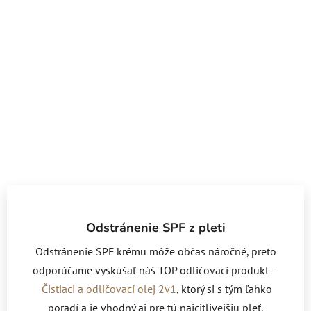
Odstránenie SPF z pleti
Odstránenie SPF krému môže občas náročné, preto
odporúčame vyskúšať náš TOP odličovací produkt –
Čistiaci a odličovací olej 2v1
, ktorý si s tým ľahko
poradí a je vhodný aj pre tú najcitlivejšiu pleť.