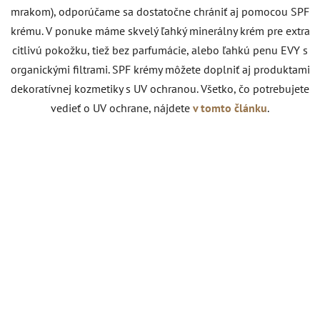
mrakom), odporúčame sa dostatočne chrániť aj pomocou SPF
krému. V ponuke máme skvelý ľahký minerálny krém pre extra
citlivú pokožku, tiež bez parfumácie, alebo ľahkú penu EVY s
organickými filtrami. SPF krémy môžete doplniť aj produktami
dekoratívnej kozmetiky s UV ochranou. Všetko, čo potrebujete
vedieť o UV ochrane, nájdete
v tomto článku
.