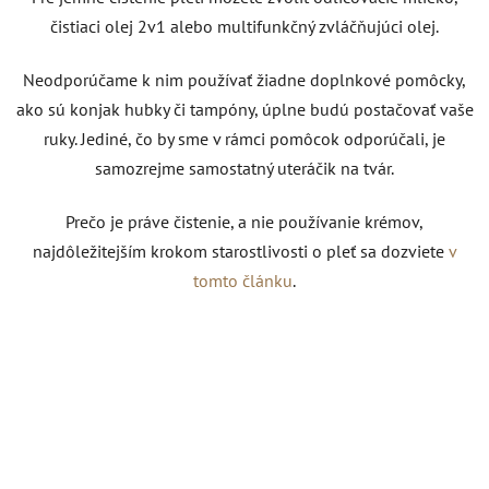
čistiaci olej 2v1 alebo multifunkčný zvláčňujúci olej.
Neodporúčame k nim používať žiadne doplnkové pomôcky,
ako sú konjak hubky či tampóny, úplne budú postačovať vaše
ruky. Jediné, čo by sme v rámci pomôcok odporúčali, je
samozrejme samostatný uteráčik na tvár.
Prečo je práve čistenie, a nie používanie krémov,
najdôležitejším krokom starostlivosti o pleť sa dozviete
v
tomto článku
.