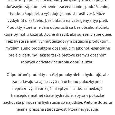
dočasným zápalom, svrbením, začervenaním, podráždením,
tvorbou šupiniek a vyžaduje jemnú starostlivosť. Môže
vyskytnúť u každého, bez ohľadu na vaše gény a typ pleti.
Produkty, ktoré sme vám odporučili sú bez obsahu zložiek,
ktoré by mohli kožu zbytočne dráždiť, ako sú esenciálne oleje.
Tiež by ste sa mali vyhnúť tenzidovým čistiacim produktom,
mydlám alebo produktom obsahujúcim alkohol, esenciálne
oleje či parfumy. Takisto ťažké pleťové krémy s obsahom
ropných derivátov neurobia dobrú službu.
Odporúčané produkty z našej ponuky nielen hydratujú, ale
zameriavajú sa aj na zvýšenú ochranu pokožky pred
nepriaznivými vonkajšími vplyvmi, a tiež zamedzujú
transepidermálnej strate hydratácie, aby sa v pokožke
zachovala prirodzená hydratácia čo najdlhšie. Preto je dôležitá
jemná, precízna starostlivosť, ktorá nevysušuje.