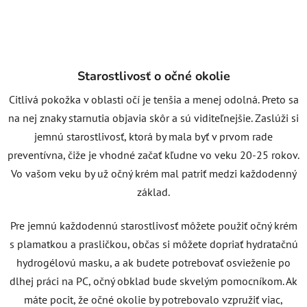
Starostlivosť o očné okolie
Citlivá pokožka v oblasti očí je tenšia a menej odolná. Preto sa
na nej znaky starnutia objavia skôr a sú viditeľnejšie. Zaslúži si
jemnú starostlivosť, ktorá by mala byť v prvom rade
preventívna, čiže je vhodné začať kľudne vo veku 20-25 rokov.
Vo vašom veku by už očný krém mal patriť medzi každodenný
základ.
Pre jemnú každodennú starostlivosť môžete použiť očný krém
s plamatkou a prasličkou, občas si môžete dopriať hydratačnú
hydrogélovú masku, a ak budete potrebovať osvieženie po
dlhej práci na PC, očný obklad bude skvelým pomocníkom. Ak
máte pocit, že očné okolie by potrebovalo vzpružiť viac,