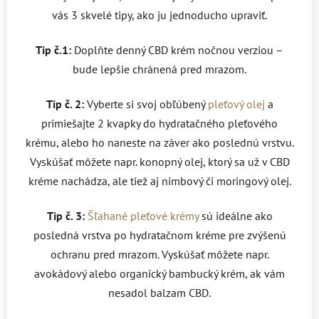
vás 3 skvelé tipy, ako ju jednoducho upraviť.
Tip č.1:
Doplňte denný CBD krém nočnou verziou –
bude lepšie chránená pred mrazom.
Tip č. 2:
Vyberte si svoj obľúbený
pleťový olej
a
primiešajte 2 kvapky do hydratačného pleťového
krému, alebo ho naneste na záver ako poslednú vrstvu.
Vyskúšať môžete napr. konopný olej, ktorý sa už v CBD
kréme nachádza, ale tiež aj nimbový či moringový olej.
Tip č. 3:
Šľahané pleťové krémy
sú ideálne ako
posledná vrstva po hydratačnom kréme pre zvýšenú
ochranu pred mrazom. Vyskúšať môžete napr.
avokádový alebo organický bambucký krém, ak vám
nesadol balzam CBD.