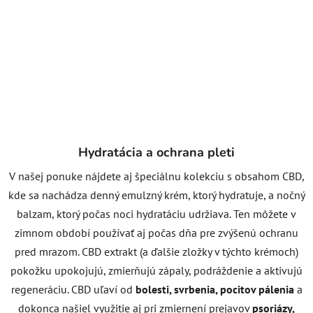
Hydratácia a ochrana pleti
V našej ponuke nájdete aj špeciálnu kolekciu s obsahom CBD,
kde sa nachádza denný emulzný krém, ktorý hydratuje, a nočný
balzam, ktorý počas noci hydratáciu udržiava. Ten môžete v
zimnom období používať aj počas dňa pre zvýšenú ochranu
pred mrazom. CBD extrakt (a ďalšie zložky v týchto krémoch)
pokožku upokojujú, zmierňujú zápaly, podráždenie a aktivujú
regeneráciu. CBD uľaví od
bolesti, svrbenia, pocitov pálenia
a
dokonca našiel využitie aj pri zmiernení prejavov
psoriázy,