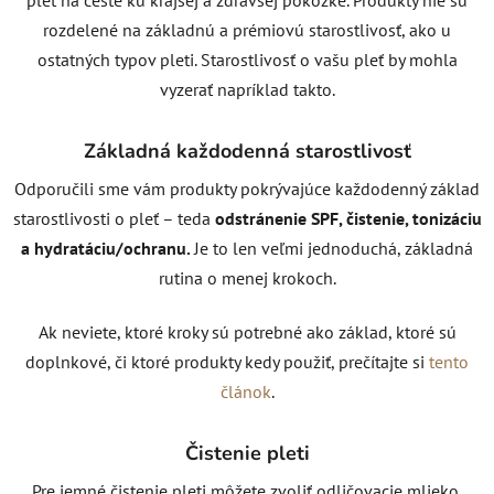
rozdelené na základnú a prémiovú starostlivosť, ako u
ostatných typov pleti. Starostlivosť o vašu pleť by mohla
vyzerať napríklad takto.
Základná každodenná starostlivosť
Odporučili sme vám produkty pokrývajúce každodenný základ
starostlivosti o pleť – teda
odstránenie SPF, čistenie, tonizáciu
a hydratáciu/ochranu.
Je to len veľmi jednoduchá, základná
rutina o menej krokoch.
Ak neviete, ktoré kroky sú potrebné ako základ, ktoré sú
doplnkové, či ktoré produkty kedy použiť, prečítajte si
tento
článok
.
Čistenie pleti
Pre jemné čistenie pleti môžete zvoliť odličovacie mlieko,