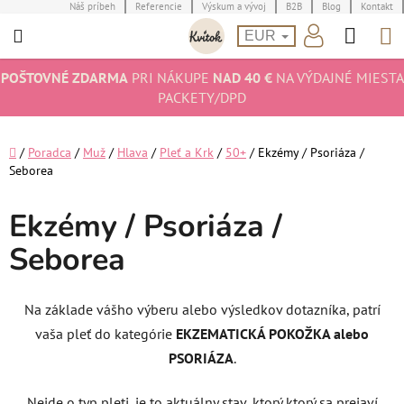
Prejsť
Náš príbeh
Referencie
Výskum a vývoj
B2B
Blog
Kontakt
Hľad
N
na
EUR
obsah
K
POŠTOVNÉ ZDARMA
PRI NÁKUPE
NAD 40 €
NA VÝDAJNÉ MIESTA
PACKETY/DPD
Domov
/
Poradca
/
Muž
/
Hlava
/
Pleť a Krk
/
50+
/
Ekzémy / Psoriáza /
Seborea
Ekzémy / Psoriáza /
Seborea
Na základe vášho výberu alebo výsledkov dotazníka, patrí
vaša pleť do kategórie
EKZEMATICKÁ POKOŽKA alebo
PSORIÁZA
.
Nejde o typ pleti, je to aktuálny stav, ktorý ktorý sa prejaví