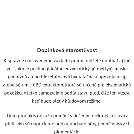
Doplnková starostlivosť
K správne nastavenému základu potom môžete dopĺňať aj iné
veci, ako je peeling (ideálne enzymatický gélový typ), maska
(emulzná alebo biocelulózová hydratačná a upokojujúca),
alebo sérum s CBD extraktom, ktoré sú určené pre ekzematickú
pokožku. Všetko samozrejme podľa stavu pleti, čiže len vtedy,
keď bude pleť v kľudovom režime.
Tieto produkty dokážu pomôcť s riešením niektorých stavov
pleti, ako sú napr. čierne bodky, upchaté póry, jemné vrásky či
pigmentácie.