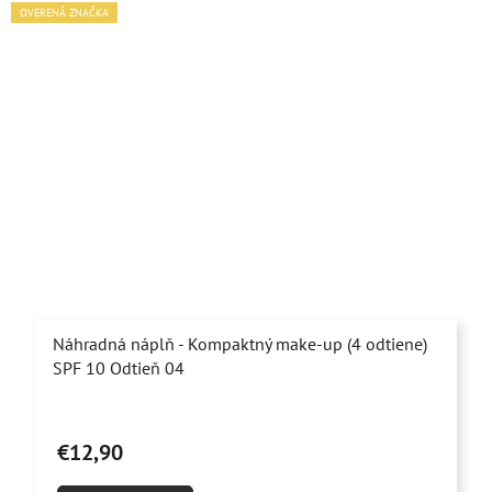
OVERENÁ ZNAČKA
Náhradná náplň - Kompaktný make-up (4 odtiene)
SPF 10 Odtieň 04
Priemerné
hodnotenie
€12,90
produktu