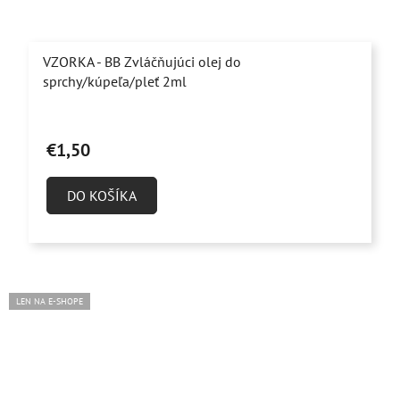
VZORKA - BB Zvláčňujúci olej do
sprchy/kúpeľa/pleť 2ml
€1,50
DO KOŠÍKA
LEN NA E-SHOPE