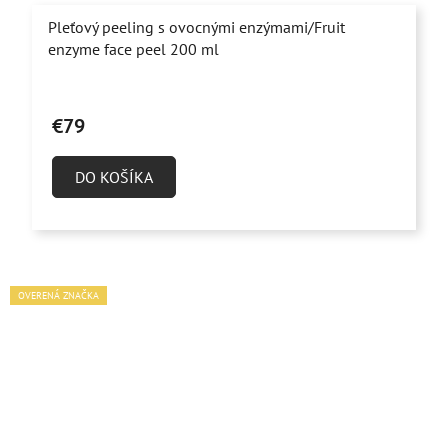
Pleťový peeling s ovocnými enzýmami/Fruit
enzyme face peel 200 ml
Priemerné
hodnotenie
€79
produktu
je
DO KOŠÍKA
5,0
z
5
hviezdičiek.
OVERENÁ ZNAČKA