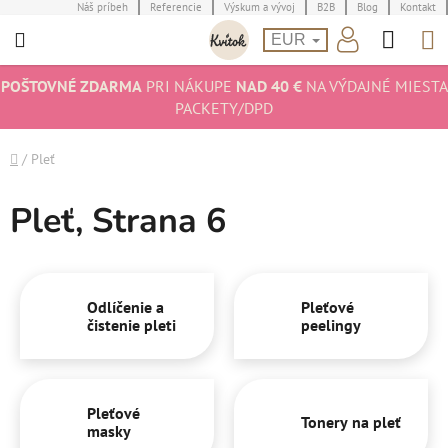
Prejsť
Náš príbeh
Referencie
Výskum a vývoj
B2B
Blog
Kontakt
Hľad
N
na
EUR
obsah
K
POŠTOVNÉ ZDARMA
PRI NÁKUPE
NAD 40 €
NA VÝDAJNÉ MIESTA
PACKETY/DPD
Domov
/
Pleť
Pleť
, Strana 6
Odlíčenie a
Pleťové
čistenie pleti
peelingy
Pleťové
Tonery na pleť
masky