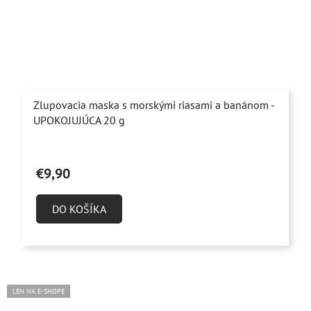
Zlupovacia maska s morskými riasami a banánom -
UPOKOJUJÚCA 20 g
Priemerné
hodnotenie
€9,90
produktu
je
DO KOŠÍKA
4,5
z
5
hviezdičiek.
LEN NA E-SHOPE