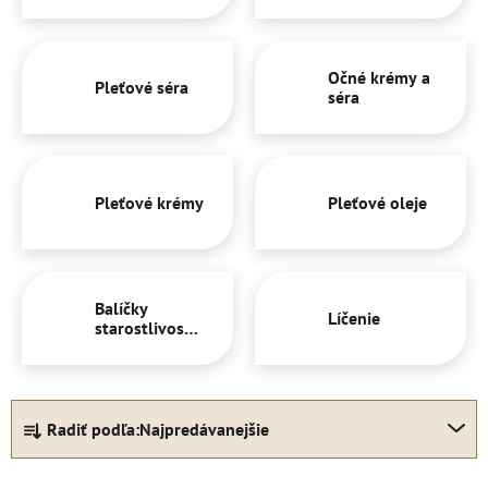
Očné krémy a
Pleťové séra
séra
Pleťové krémy
Pleťové oleje
Balíčky
Líčenie
starostlivosti
o pleť
R
Radiť podľa:
Najpredávanejšie
a
d