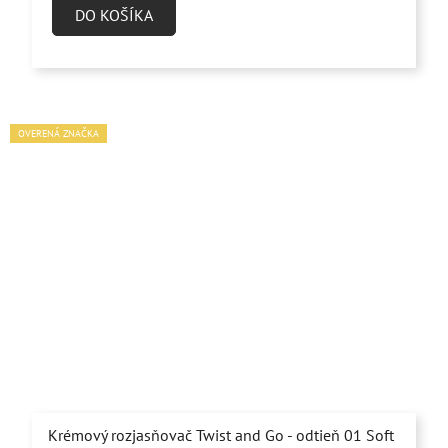
je
DO KOŠÍKA
5,0
z
5
hviezdičiek.
OVERENÁ ZNAČKA
Krémový rozjasňovač Twist and Go - odtieň 01 Soft