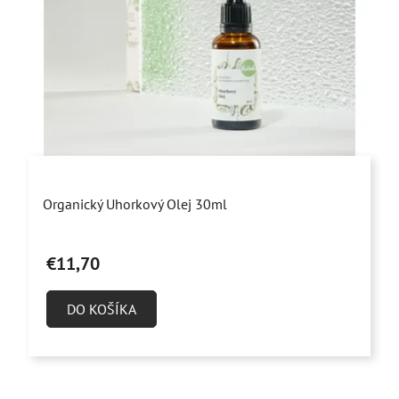
Priemerné
Organický Uhorkový Olej 30ml
hodnotenie
produktu
€11,70
je
5,0
DO KOŠÍKA
z
5
hviezdičiek.