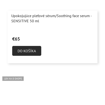
Upokojujúce pleťové sérum/Soothing face serum -
SENSITIVE 50 ml
Priemerné
hodnotenie
€65
produktu
je
DO KOŠÍKA
5,0
z
5
hviezdičiek.
LEN NA E-SHOPE