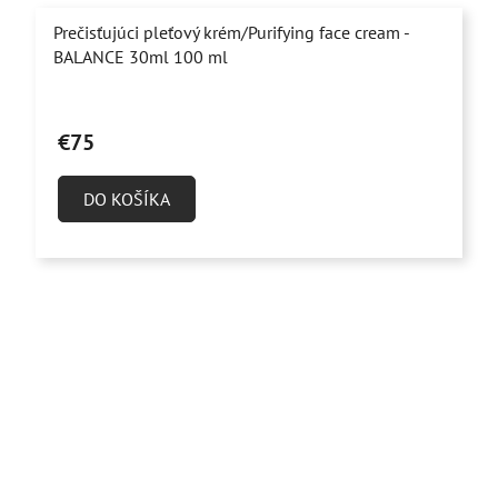
Prečisťujúci pleťový krém/Purifying face cream -
BALANCE 30ml 100 ml
Priemerné
hodnotenie
€75
produktu
je
DO KOŠÍKA
4,8
z
5
hviezdičiek.