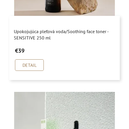
Priemerné
Upokojujúca pleťová voda/Soothing face toner -
hodnotenie
SENSITIVE 250 ml
produktu
€39
je
5,0
DETAIL
z
5
hviezdičiek.