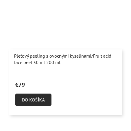
Pleťový peeling s ovocnými kyselinami/Fruit acid
face peel 30 ml 200 ml
Priemerné
hodnotenie
€79
produktu
je
DO KOŠÍKA
4,8
z
5
hviezdičiek.