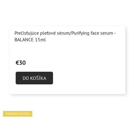
Prečisťujúce pleťové sérum/Purifying face serum -
BALANCE 15ml
Priemerné
hodnotenie
€30
produktu
je
DO KOŠÍKA
4,8
z
5
hviezdičiek.
OVERENÁ ZNAČKA