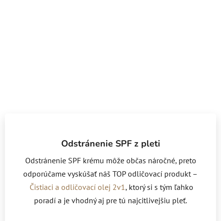
Odstránenie SPF z pleti
Odstránenie SPF krému môže občas náročné, preto
odporúčame vyskúšať náš TOP odličovací produkt –
Čistiaci a odličovací olej 2v1
, ktorý si s tým ľahko
poradí a je vhodný aj pre tú najcitlivejšiu pleť.