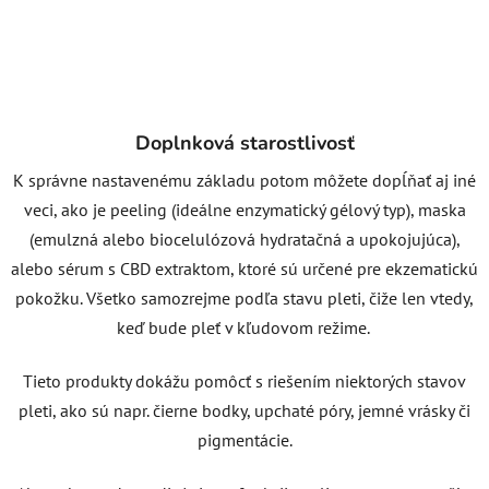
Doplnková starostlivosť
K správne nastavenému základu potom môžete dopĺňať aj iné
veci, ako je peeling (ideálne enzymatický gélový typ), maska
(emulzná alebo biocelulózová hydratačná a upokojujúca),
alebo sérum s CBD extraktom, ktoré sú určené pre ekzematickú
pokožku. Všetko samozrejme podľa stavu pleti, čiže len vtedy,
keď bude pleť v kľudovom režime.
Tieto produkty dokážu pomôcť s riešením niektorých stavov
pleti, ako sú napr. čierne bodky, upchaté póry, jemné vrásky či
pigmentácie.