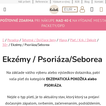
Prejsť
Náš príbeh
Referencie
Výskum a vývoj
B2B
Blog
Kontakt
Hľad
N
na
EUR
obsah
K
POŠTOVNÉ ZDARMA
PRI NÁKUPE
NAD 40 €
NA VÝDAJNÉ MIESTA
PACKETY/DPD
Domov
/
Poradca
/
Tehotné / Dojčiace ženy
/
Hlava
/
Pleť / Krk / Dekolt
/
30+
/
Ekzémy / Psoriáza/Seborea
Ekzémy / Psoriáza/Seborea
Na základe vášho výberu alebo výsledkov dotazníka, patrí
vaša pleť do kategórie
EKZEMATICKÁ POKOŽKA alebo
PSORIÁZA
.
Nejde o typ pleti, je to aktuálny stav, ktorý ktorý sa prejaví
dočasným zápalom, svrbením, začervenaním, podráždením,