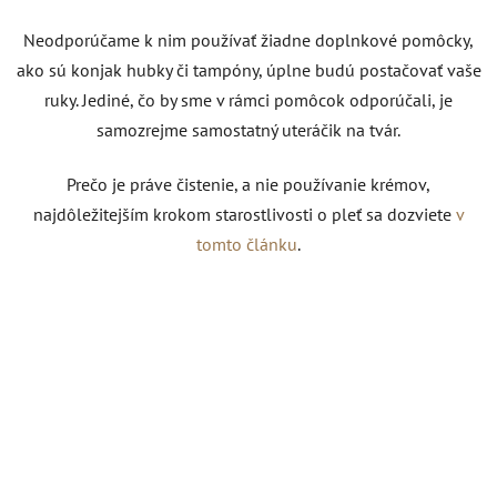
Neodporúčame k nim používať žiadne doplnkové pomôcky,
ako sú konjak hubky či tampóny, úplne budú postačovať vaše
ruky. Jediné, čo by sme v rámci pomôcok odporúčali, je
samozrejme samostatný uteráčik na tvár.
Prečo je práve čistenie, a nie používanie krémov,
najdôležitejším krokom starostlivosti o pleť sa dozviete
v
tomto článku
.