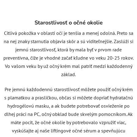
Starostlivosť o očné okolie
Citlivá pokožka v oblasti očí je tenšia a menej odolná. Preto sa
na nej znaky starnutia objavia skôr a sú viditeľnejšie. Zaslúži si
jemnú starostlivosť, ktorá by mala byť v prvom rade
preventívna, čiže je vhodné začať kľudne vo veku 20-25 rokov.
Vo vašom veku by už očný krém mal patriť medzi každodenný
základ.
Pre jemnú každodennú starostlivosť môžete použiť očný krém
s plamatkou a prasličkou, občas si môžete dopriať hydratačnú
hydrogélovú masku, a ak budete potrebovať osvieženie po
dlhej práci na PC, očný obklad bude skvelým pomocníkom. Ak
máte pocit, že očné okolie by potrebovalo vzpružiť viac,
vyskúšajte aj naše liftingové očné sérum a spevňujúcu