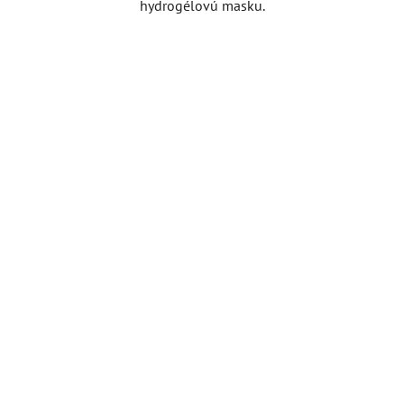
hydrogélovú masku.