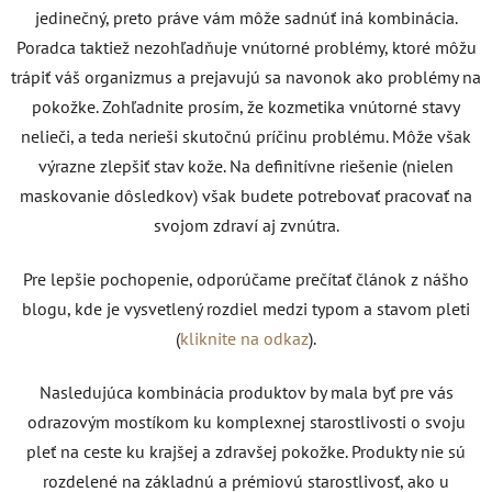
jedinečný, preto práve vám môže sadnúť iná kombinácia.
Poradca taktiež nezohľadňuje vnútorné problémy, ktoré môžu
trápiť váš organizmus a prejavujú sa navonok ako problémy na
pokožke. Zohľadnite prosím, že kozmetika vnútorné stavy
nelieči, a teda nerieši skutočnú príčinu problému. Môže však
výrazne zlepšiť stav kože. Na definitívne riešenie (nielen
maskovanie dôsledkov) však budete potrebovať pracovať na
svojom zdraví aj zvnútra.
Pre lepšie pochopenie, odporúčame prečítať článok z nášho
blogu, kde je vysvetlený rozdiel medzi typom a stavom pleti
(
kliknite na odkaz
).
Nasledujúca kombinácia produktov by mala byť pre vás
odrazovým mostíkom ku komplexnej starostlivosti o svoju
pleť na ceste ku krajšej a zdravšej pokožke. Produkty nie sú
rozdelené na základnú a prémiovú starostlivosť, ako u