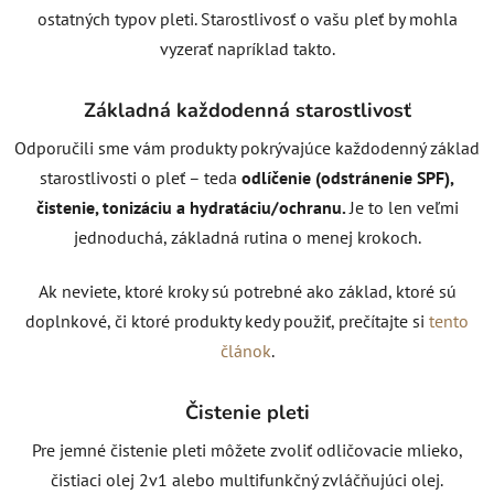
ostatných typov pleti. Starostlivosť o vašu pleť by mohla
vyzerať napríklad takto.
Základná každodenná starostlivosť
Odporučili sme vám produkty pokrývajúce každodenný základ
starostlivosti o pleť – teda
odlíčenie (odstránenie SPF),
čistenie, tonizáciu a hydratáciu/ochranu.
Je to len veľmi
jednoduchá, základná rutina o menej krokoch.
Ak neviete, ktoré kroky sú potrebné ako základ, ktoré sú
doplnkové, či ktoré produkty kedy použiť, prečítajte si
tento
článok
.
Čistenie pleti
Pre jemné čistenie pleti môžete zvoliť odličovacie mlieko,
čistiaci olej 2v1 alebo multifunkčný zvláčňujúci olej.