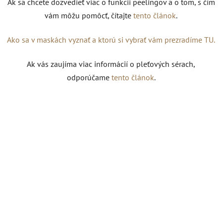
Ak sa chcete dozvedieť viac o funkcii peelingov a o tom, s čím
vám môžu pomôcť, čítajte
tento článok
.
Ako sa v maskách vyznať a ktorú si vybrať vám prezradíme TU.
Ak vás zaujíma viac informácií o pleťových sérach,
odporúčame
tento článok
.