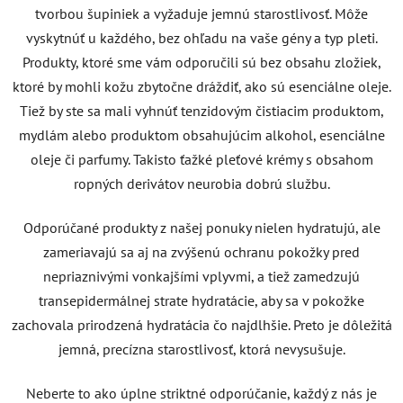
tvorbou šupiniek a vyžaduje jemnú starostlivosť. Môže
vyskytnúť u každého, bez ohľadu na vaše gény a typ pleti.
Produkty, ktoré sme vám odporučili sú bez obsahu zložiek,
ktoré by mohli kožu zbytočne dráždiť, ako sú esenciálne oleje.
Tiež by ste sa mali vyhnúť tenzidovým čistiacim produktom,
mydlám alebo produktom obsahujúcim alkohol, esenciálne
oleje či parfumy. Takisto ťažké pleťové krémy s obsahom
ropných derivátov neurobia dobrú službu.
Odporúčané produkty z našej ponuky nielen hydratujú, ale
zameriavajú sa aj na zvýšenú ochranu pokožky pred
nepriaznivými vonkajšími vplyvmi, a tiež zamedzujú
transepidermálnej strate hydratácie, aby sa v pokožke
zachovala prirodzená hydratácia čo najdlhšie. Preto je dôležitá
jemná, precízna starostlivosť, ktorá nevysušuje.
Neberte to ako úplne striktné odporúčanie, každý z nás je