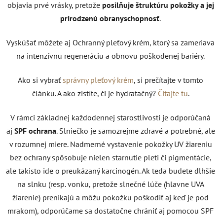
objavia prvé vrásky, pretože
posilňuje štruktúru pokožky a jej
prirodzenú obranyschopnosť
.
Vyskúšať môžete aj Ochranný pleťový krém, ktorý sa zameriava
na intenzívnu regeneráciu a obnovu poškodenej bariéry.
Ako si vybrať
správny pleťový krém
, si prečítajte v tomto
článku. A ako zistíte, či je hydratačný?
Čítajte tu
.
V rámci základnej každodennej starostlivosti je odporúčaná
aj
SPF ochrana
. Slniečko je samozrejme zdravé a potrebné, ale
v rozumnej miere. Nadmerné vystavenie pokožky UV žiareniu
bez ochrany spôsobuje nielen starnutie pleti či pigmentácie,
ale takisto ide o preukázaný karcinogén. Ak teda budete dlhšie
na slnku (resp. vonku, pretože slnečné lúče (hlavne UVA
žiarenie) prenikajú a môžu pokožku poškodiť aj keď je pod
mrakom), odporúčame sa dostatočne chrániť aj pomocou SPF