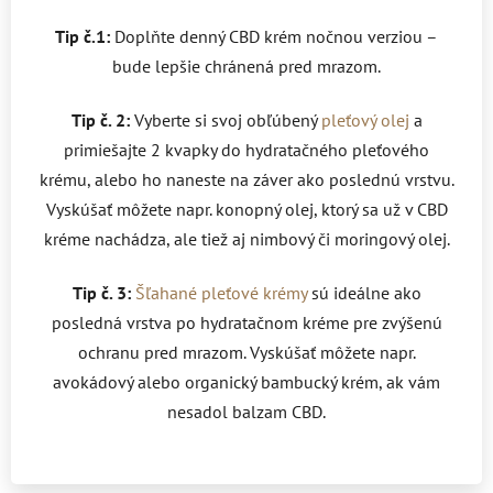
Tip č.1:
Doplňte denný CBD krém nočnou verziou –
bude lepšie chránená pred mrazom.
Tip č. 2:
Vyberte si svoj obľúbený
pleťový olej
a
primiešajte 2 kvapky do hydratačného pleťového
krému, alebo ho naneste na záver ako poslednú vrstvu.
Vyskúšať môžete napr. konopný olej, ktorý sa už v CBD
kréme nachádza, ale tiež aj nimbový či moringový olej.
Tip č. 3:
Šľahané pleťové krémy
sú ideálne ako
posledná vrstva po hydratačnom kréme pre zvýšenú
ochranu pred mrazom. Vyskúšať môžete napr.
avokádový alebo organický bambucký krém, ak vám
nesadol balzam CBD.