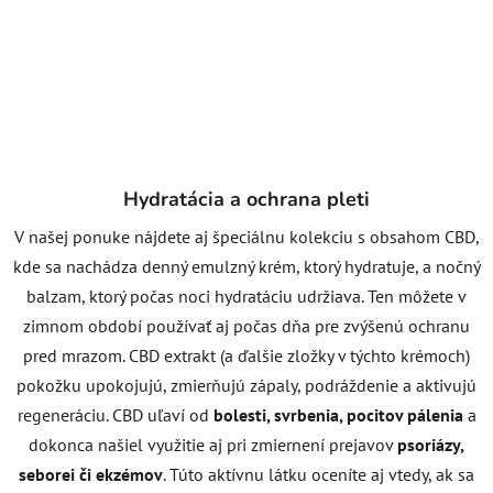
Hydratácia a ochrana pleti
V našej ponuke nájdete aj špeciálnu kolekciu s obsahom CBD,
kde sa nachádza denný emulzný krém, ktorý hydratuje, a nočný
balzam, ktorý počas noci hydratáciu udržiava. Ten môžete v
zimnom období používať aj počas dňa pre zvýšenú ochranu
pred mrazom. CBD extrakt (a ďalšie zložky v týchto krémoch)
pokožku upokojujú, zmierňujú zápaly, podráždenie a aktivujú
regeneráciu. CBD uľaví od
bolesti, svrbenia, pocitov pálenia
a
dokonca našiel využitie aj pri zmiernení prejavov
psoriázy,
seborei či ekzémov
. Túto aktívnu látku oceníte aj vtedy, ak sa