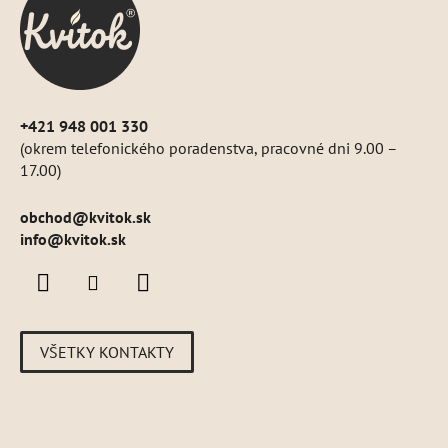
t
i
e
+421 948 001 330
(okrem telefonického poradenstva, pracovné dni 9.00 –
17.00)
obchod
@
kvitok.sk
info@kvitok.sk
VŠETKY KONTAKTY