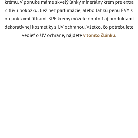
krému. V ponuke máme skvelý ľahký minerálny krém pre extra
citlivú pokožku, tiež bez parfumácie, alebo ľahkú penu EVY s
organickými filtrami. SPF krémy môžete doplniť aj produktami
dekoratívnej kozmetiky s UV ochranou. Všetko, čo potrebujete
vedieť o UV ochrane, nájdete
v tomto článku
.